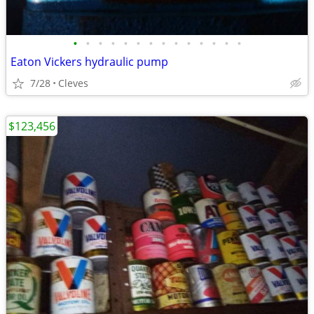
•
•
•
•
•
•
•
•
•
•
•
•
•
•
Eaton Vickers hydraulic pump
7/28
Cleves
$123,456