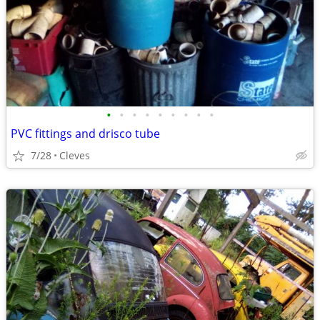
•
•
•
•
•
•
•
•
•
PVC fittings and drisco tube
7/28
Cleves