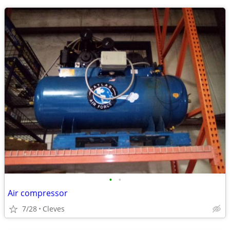
•
•
Air compressor
7/28
Cleves