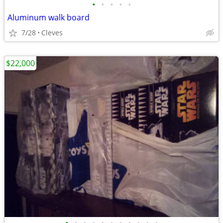
•
•
•
•
•
Aluminum walk board
7/28
Cleves
$22,000