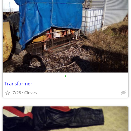
•
Transformer
7/28
Cleves