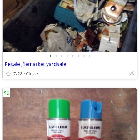
•
•
•
•
•
•
•
•
Resale ,flemarket yardsale
7/28
Cleves
$5