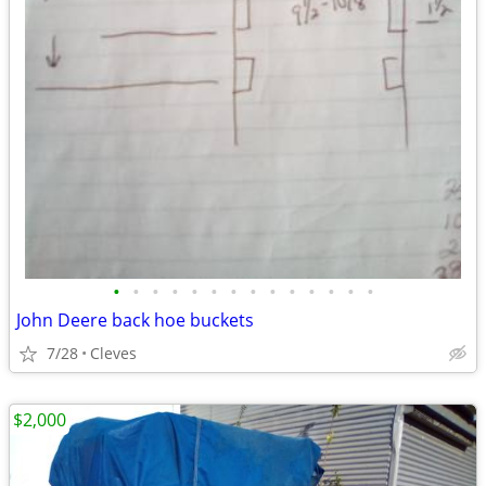
•
•
•
•
•
•
•
•
•
•
•
•
•
•
John Deere back hoe buckets
7/28
Cleves
$2,000