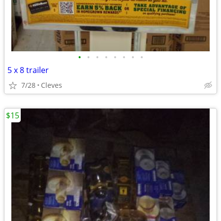
•
•
•
•
•
•
•
•
5 x 8 trailer
7/28
Cleves
$15