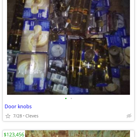
•
•
Door knobs
7/28
Cleves
$123,456