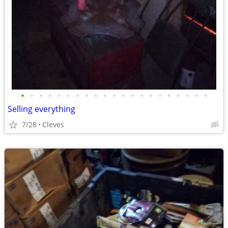
•
•
•
•
•
•
•
•
•
•
•
•
•
•
•
•
•
•
•
•
•
Selling everything
7/28
Cleves