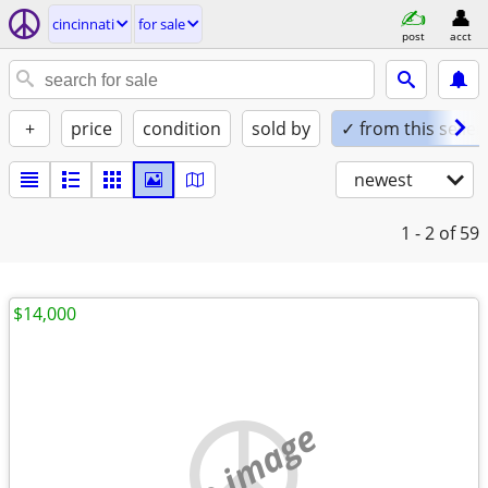
cincinnati
for sale
post
acct
+
price
condition
sold by
✓ from this seller
newest
1 - 2
of 59
$14,000
no image