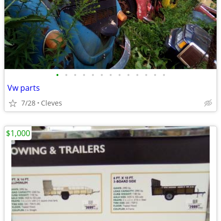
•
•
•
•
•
•
•
•
•
•
•
•
•
Vw parts
7/28
Cleves
$1,000