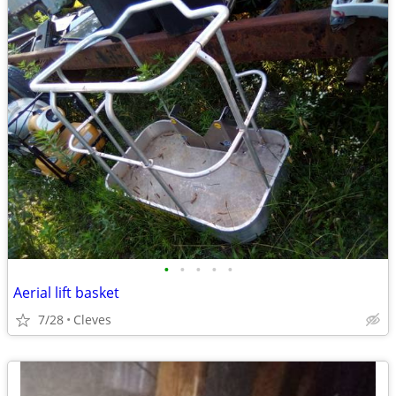
•
•
•
•
•
Aerial lift basket
7/28
Cleves