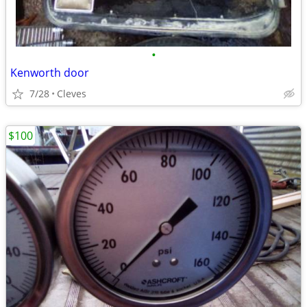
•
Kenworth door
7/28
Cleves
$100