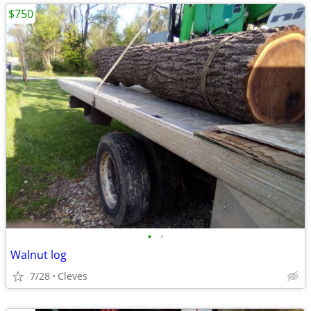
$750
•
•
Walnut log
7/28
Cleves