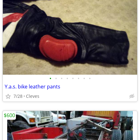
•
•
•
•
•
•
•
•
Y.a.s. bike leather pants
7/28
Cleves
$600