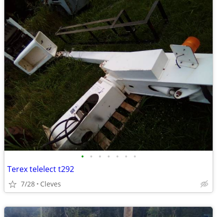
•
•
•
•
•
•
•
Terex telelect t292
7/28
Cleves