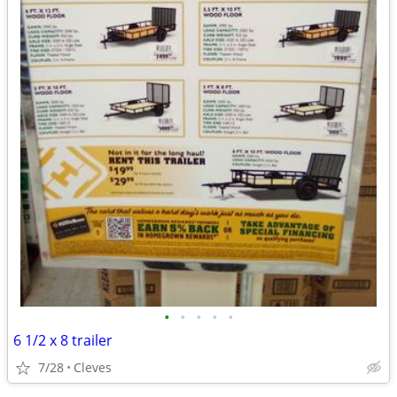
•
•
•
•
•
6 1/2 x 8 trailer
7/28
Cleves