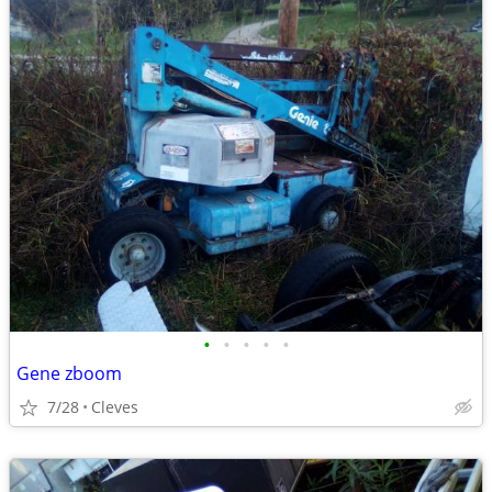
•
•
•
•
•
Gene zboom
7/28
Cleves