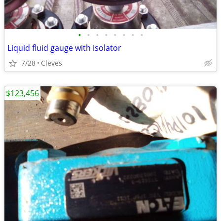
•
•
•
•
•
•
•
•
Liquid fluid gauge with isolator
7/28
Cleves
$123,456