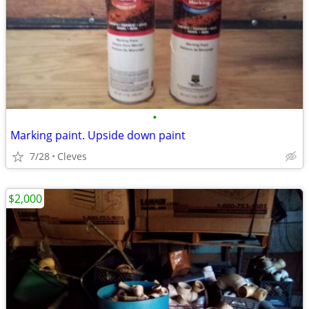
•
Marking paint. Upside down paint
7/28
Cleves
$2,000