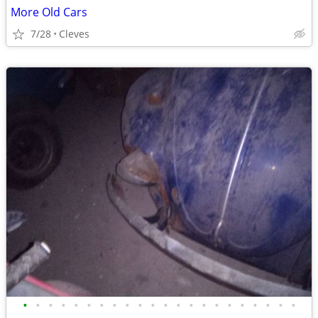
More Old Cars
7/28
Cleves
•
•
•
•
•
•
•
•
•
•
•
•
•
•
•
•
•
•
•
•
•
•