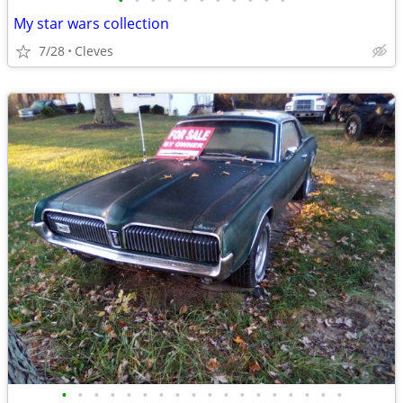
•
•
•
•
•
•
•
•
•
•
•
My star wars collection
7/28
Cleves
•
•
•
•
•
•
•
•
•
•
•
•
•
•
•
•
•
•