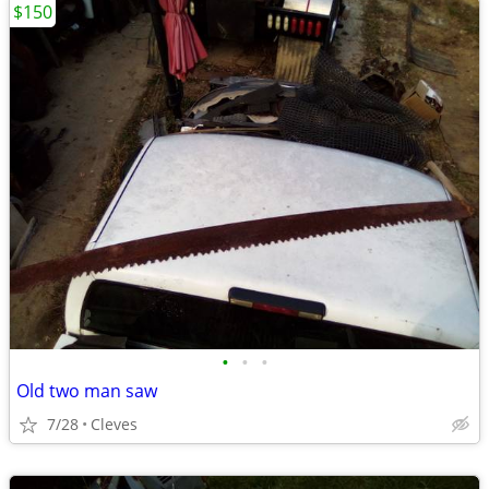
$150
•
•
•
Old two man saw
7/28
Cleves