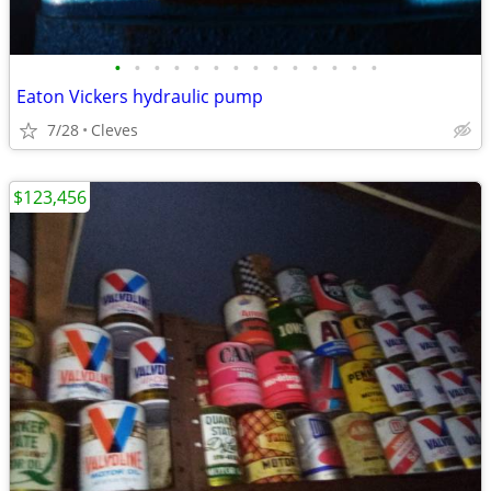
•
•
•
•
•
•
•
•
•
•
•
•
•
•
Eaton Vickers hydraulic pump
7/28
Cleves
$123,456