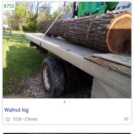
$750
•
•
Walnut log
7/28
Cleves