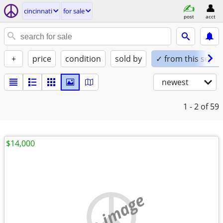
cincinnati
for sale
post
acct
+
price
condition
sold by
✓ from this seller
newest
1 - 2
of 59
$14,000
no image