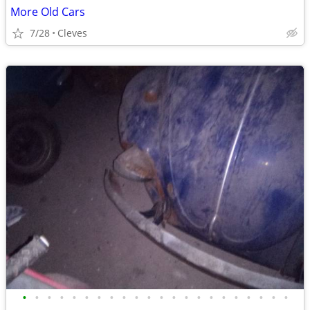
More Old Cars
7/28
Cleves
•
•
•
•
•
•
•
•
•
•
•
•
•
•
•
•
•
•
•
•
•
•