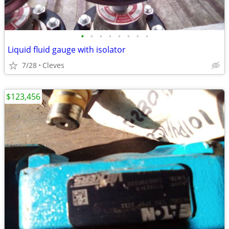
•
•
•
•
•
•
•
•
Liquid fluid gauge with isolator
7/28
Cleves
$123,456