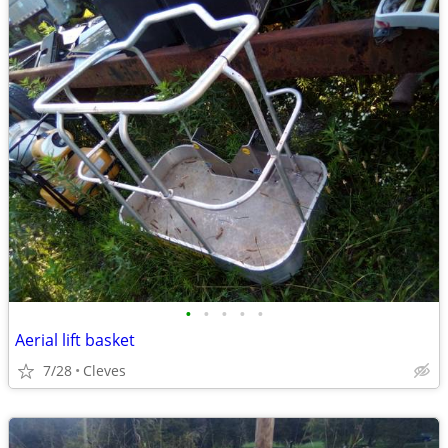
•
•
•
•
•
Aerial lift basket
7/28
Cleves