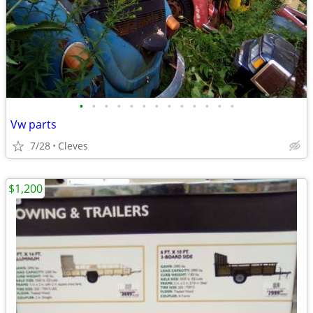
•
•
•
•
•
•
•
•
•
•
•
•
•
Vw parts
7/28
Cleves
$1,200