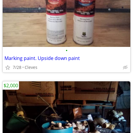
•
Marking paint. Upside down paint
7/28
Cleves
$2,000