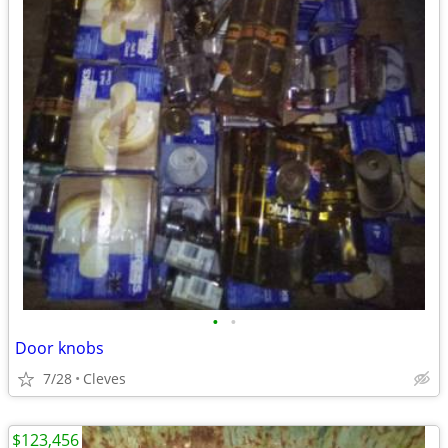
•
•
Door knobs
7/28
Cleves
$123,456