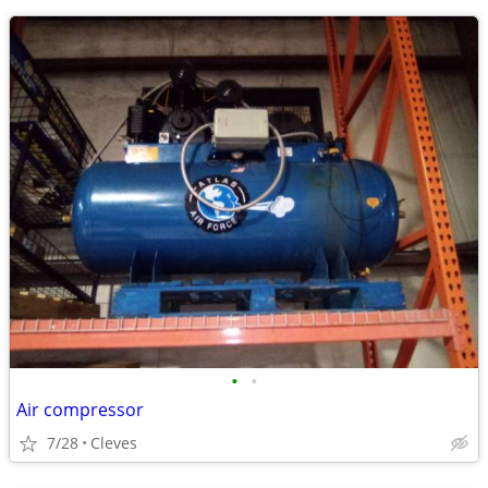
•
•
Air compressor
7/28
Cleves