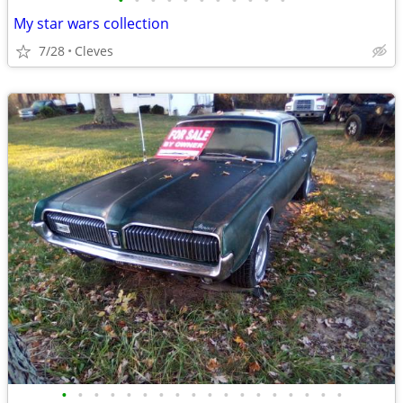
•
•
•
•
•
•
•
•
•
•
•
My star wars collection
7/28
Cleves
•
•
•
•
•
•
•
•
•
•
•
•
•
•
•
•
•
•