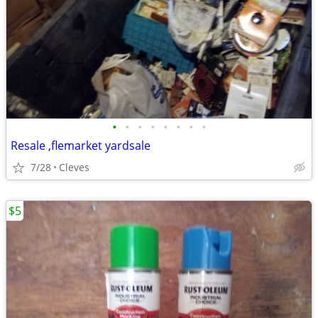
•
•
•
•
•
•
•
•
Resale ,flemarket yardsale
7/28
Cleves
$5