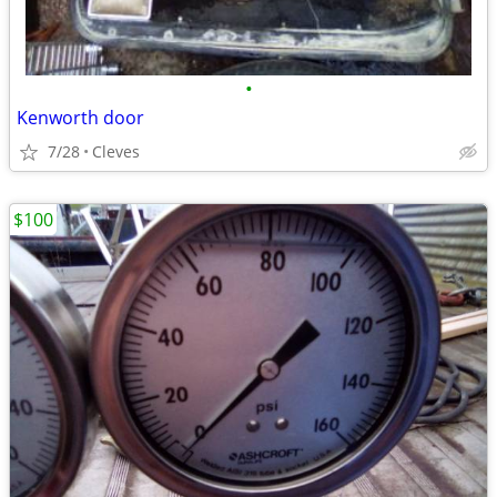
•
Kenworth door
7/28
Cleves
$100