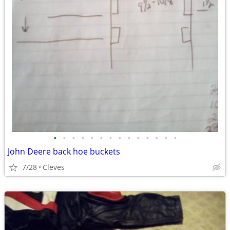
•
•
•
•
•
•
•
•
•
•
•
•
•
•
John Deere back hoe buckets
7/28
Cleves