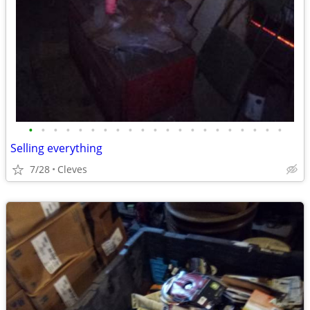
•
•
•
•
•
•
•
•
•
•
•
•
•
•
•
•
•
•
•
•
•
Selling everything
7/28
Cleves