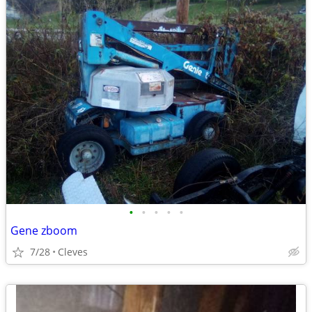
•
•
•
•
•
Gene zboom
7/28
Cleves