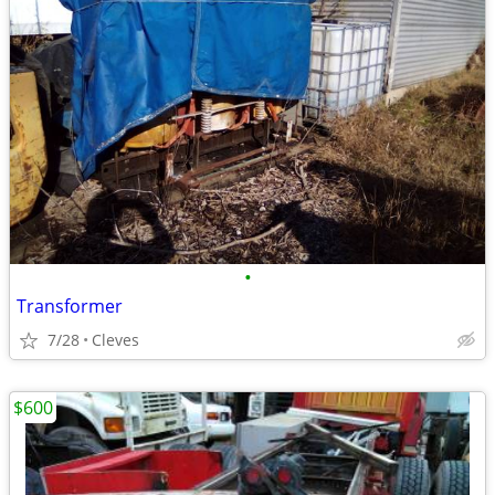
•
Transformer
7/28
Cleves
$600