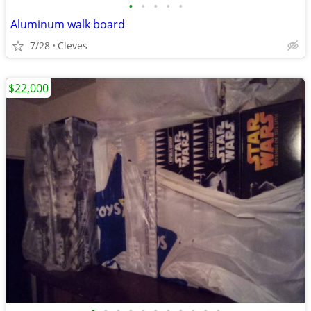
•
•
•
•
•
Aluminum walk board
7/28
Cleves
$22,000