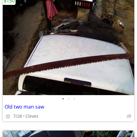
$150
•
•
•
Old two man saw
7/28
Cleves