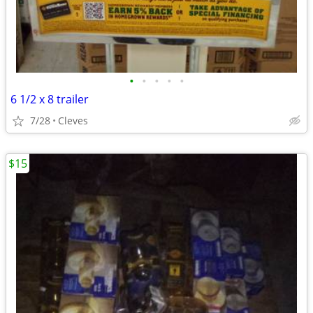
•
•
•
•
•
6 1/2 x 8 trailer
7/28
Cleves
$15