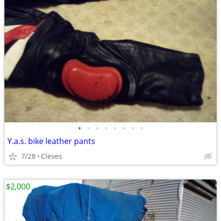
•
•
•
•
•
•
•
•
Y.a.s. bike leather pants
7/28
Cleves
$2,000