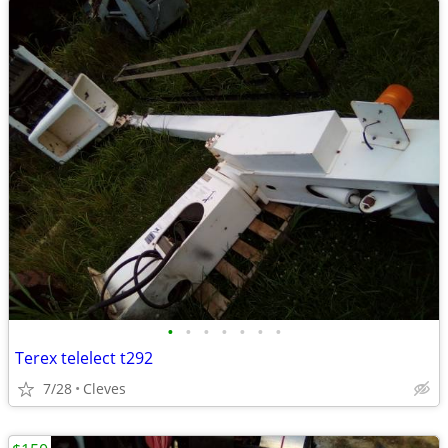
•
•
•
•
•
•
•
Terex telelect t292
7/28
Cleves