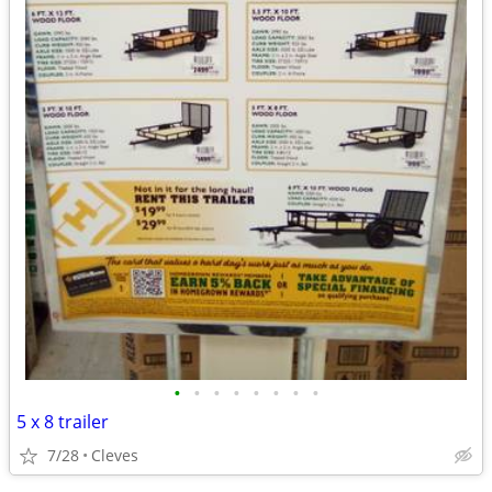
•
•
•
•
•
•
•
•
5 x 8 trailer
7/28
Cleves