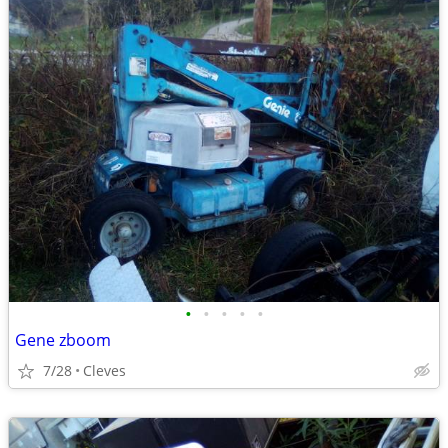
•
•
•
•
•
Gene zboom
7/28
Cleves