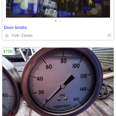
•
•
Door knobs
7/28
Cleves
$100