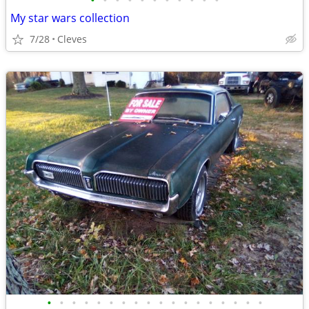
•
•
•
•
•
•
•
•
•
•
•
My star wars collection
7/28
Cleves
•
•
•
•
•
•
•
•
•
•
•
•
•
•
•
•
•
•