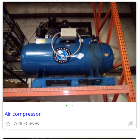
•
•
Air compressor
7/28
Cleves