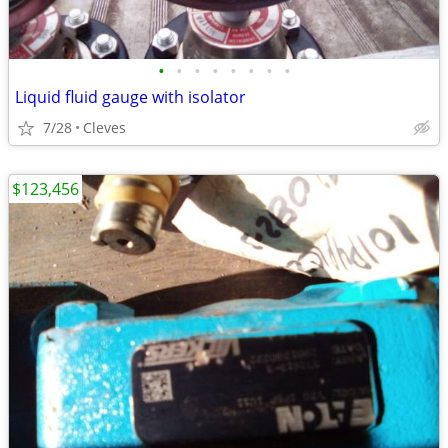
•
•
•
•
•
•
•
•
Liquid fluid gauge with isolator
7/28
Cleves
$123,456