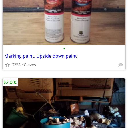
•
Marking paint. Upside down paint
7/28
Cleves
$2,000