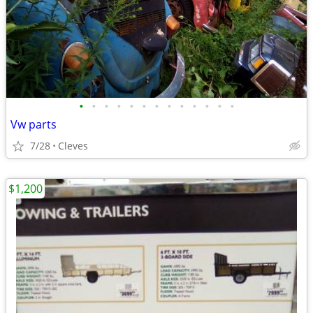
•
•
•
•
•
•
•
•
•
•
•
•
•
Vw parts
7/28
Cleves
$1,200