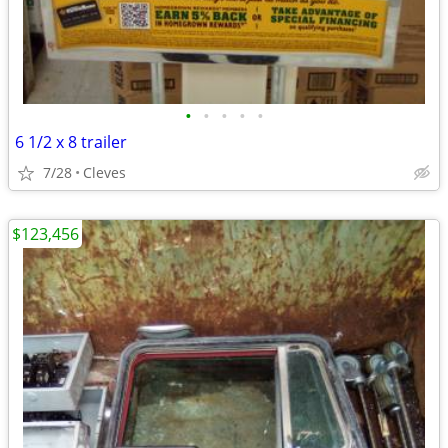
•
•
•
•
•
6 1/2 x 8 trailer
7/28
Cleves
$123,456