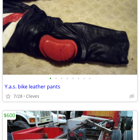
•
•
•
•
•
•
•
•
Y.a.s. bike leather pants
7/28
Cleves
$600