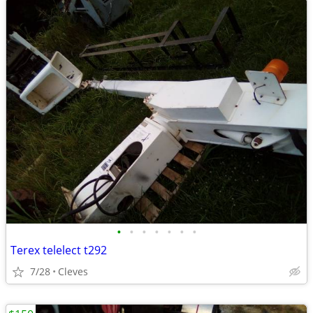
•
•
•
•
•
•
•
Terex telelect t292
7/28
Cleves