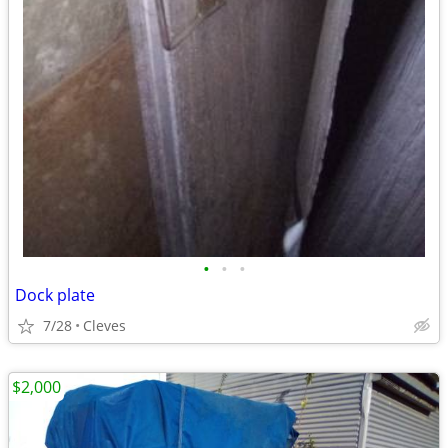
•
•
•
Dock plate
7/28
Cleves
$2,000