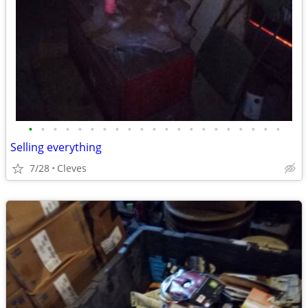
•
•
•
•
•
•
•
•
•
•
•
•
•
•
•
•
•
•
•
•
•
Selling everything
7/28
Cleves