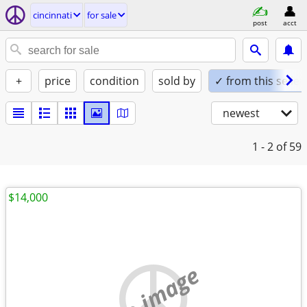
cincinnati
for sale
post
acct
+
price
condition
sold by
✓ from this seller
newest
1 - 2
of 59
$14,000
no image