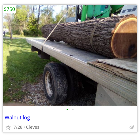
$750
•
•
Walnut log
7/28
Cleves