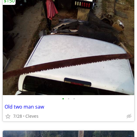
$150
•
•
•
Old two man saw
7/28
Cleves