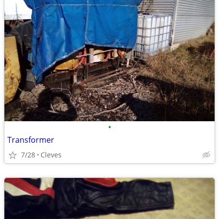
•
Transformer
7/28
Cleves