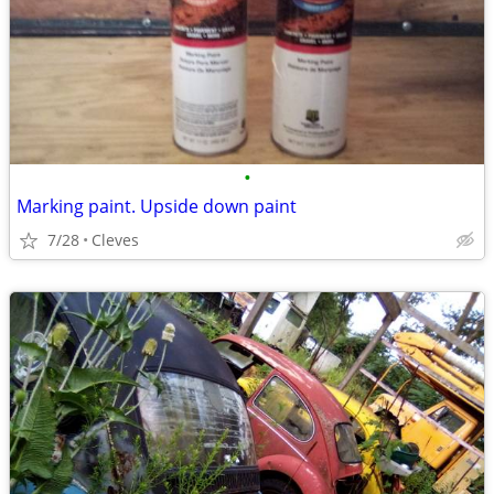
•
Marking paint. Upside down paint
7/28
Cleves