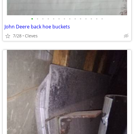
•
•
•
•
•
•
•
•
•
•
•
•
•
•
John Deere back hoe buckets
7/28
Cleves