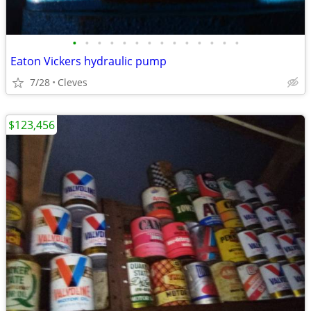
•
•
•
•
•
•
•
•
•
•
•
•
•
•
Eaton Vickers hydraulic pump
7/28
Cleves
$123,456