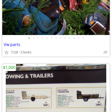
•
•
•
•
•
•
•
•
•
•
•
•
•
Vw parts
7/28
Cleves
$1,000