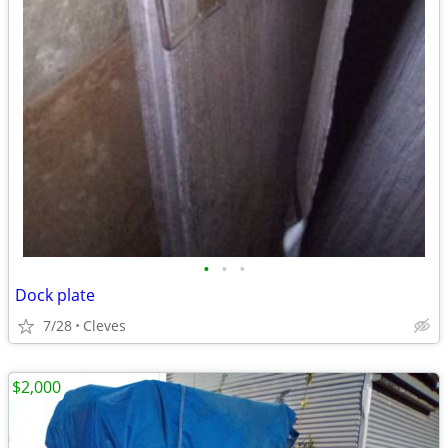
•
•
•
Dock plate
7/28
Cleves
$2,000