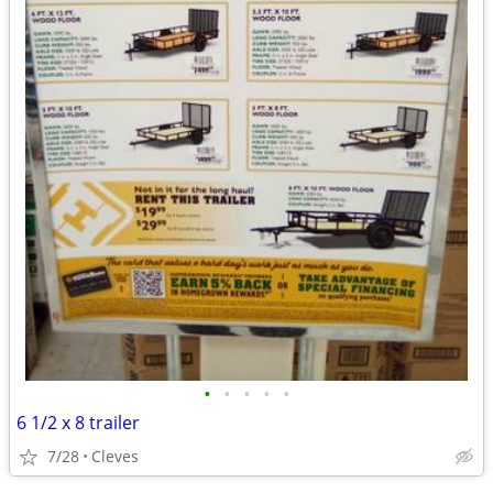
•
•
•
•
•
6 1/2 x 8 trailer
7/28
Cleves