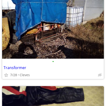
•
Transformer
7/28
Cleves