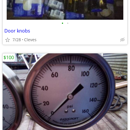
•
•
Door knobs
7/28
Cleves
$100