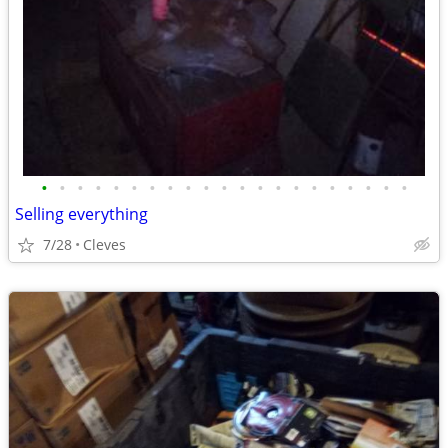
•
•
•
•
•
•
•
•
•
•
•
•
•
•
•
•
•
•
•
•
•
Selling everything
7/28
Cleves