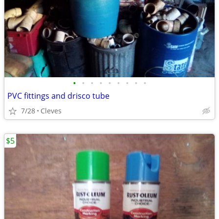
•
•
•
•
•
•
•
•
•
PVC fittings and drisco tube
7/28
Cleves
$5