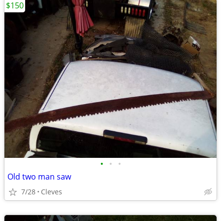
$150
•
•
•
Old two man saw
7/28
Cleves