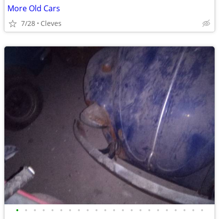
More Old Cars
7/28
Cleves
•
•
•
•
•
•
•
•
•
•
•
•
•
•
•
•
•
•
•
•
•
•