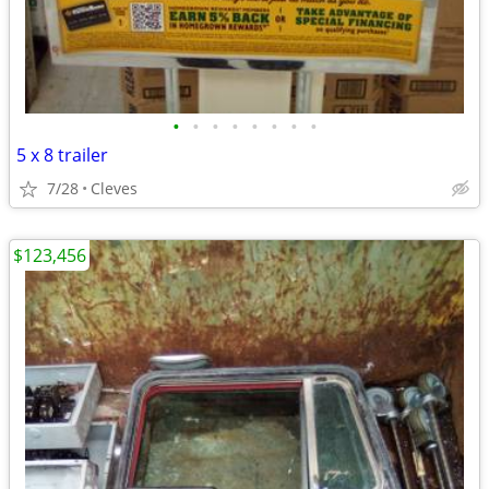
•
•
•
•
•
•
•
•
5 x 8 trailer
7/28
Cleves
$123,456