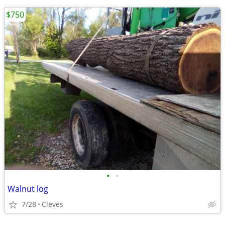
$750
•
•
Walnut log
7/28
Cleves