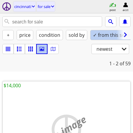
cincinnati
for sale
post
acct
+
price
condition
sold by
✓ from this seller
newest
1 - 2
of 59
$14,000
no image