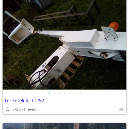
•
•
•
•
•
•
•
Terex telelect t292
7/28
Cleves