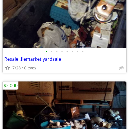
•
•
•
•
•
•
•
•
Resale ,flemarket yardsale
7/28
Cleves
$2,000