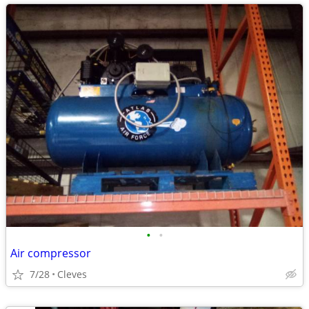
•
•
Air compressor
7/28
Cleves