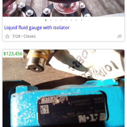
•
•
•
•
•
•
•
•
Liquid fluid gauge with isolator
7/28
Cleves
$123,456