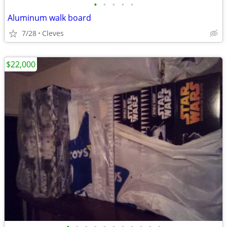
•
•
•
•
•
Aluminum walk board
7/28
Cleves
$22,000