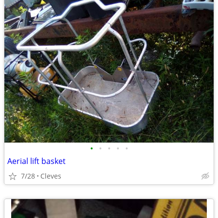
•
•
•
•
•
Aerial lift basket
7/28
Cleves