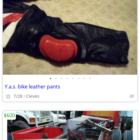
•
•
•
•
•
•
•
•
Y.a.s. bike leather pants
7/28
Cleves
$600