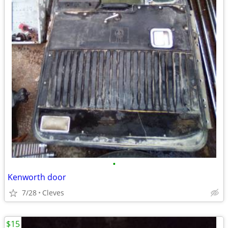
•
Kenworth door
7/28
Cleves
$15