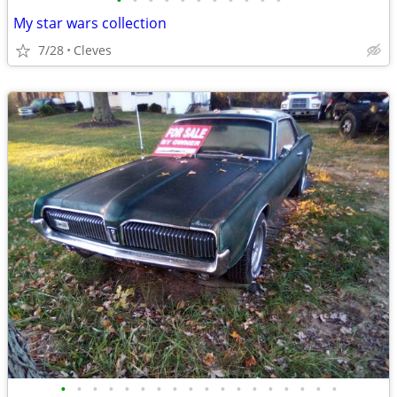
•
•
•
•
•
•
•
•
•
•
•
My star wars collection
7/28
Cleves
•
•
•
•
•
•
•
•
•
•
•
•
•
•
•
•
•
•