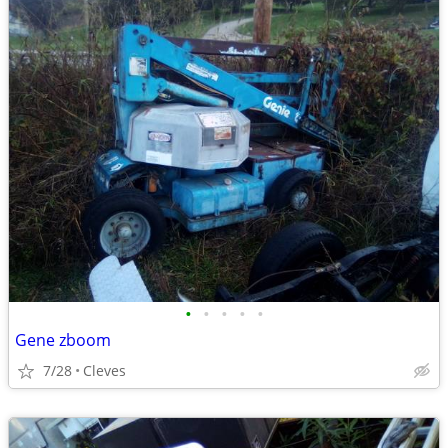
•
•
•
•
•
Gene zboom
7/28
Cleves