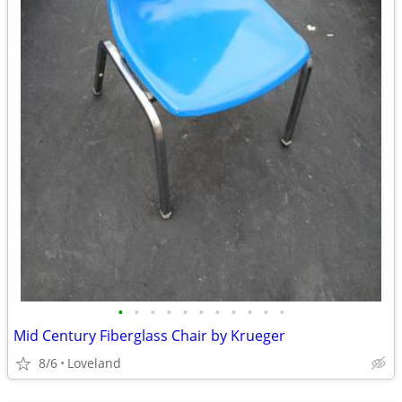
•
•
•
•
•
•
•
•
•
•
•
Mid Century Fiberglass Chair by Krueger
8/6
Loveland