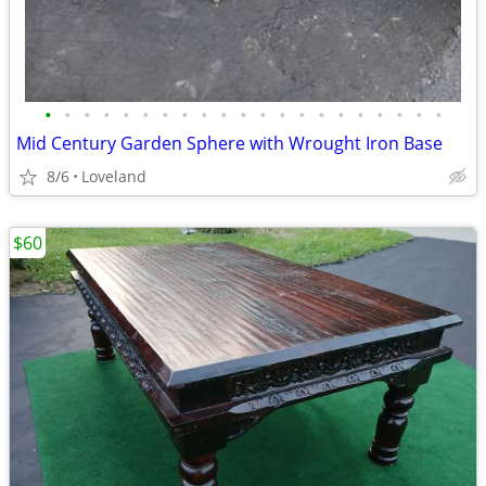
•
•
•
•
•
•
•
•
•
•
•
•
•
•
•
•
•
•
•
•
•
Mid Century Garden Sphere with Wrought Iron Base
8/6
Loveland
$60