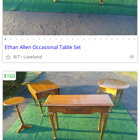
•
•
•
•
•
•
•
•
•
•
•
•
•
•
•
•
•
•
•
•
•
•
•
•
Ethan Allen Occasional Table Set
8/7
Loveland
$160