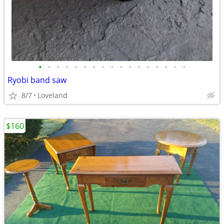
•
•
•
•
•
•
•
•
•
•
•
•
•
•
•
•
•
Ryobi band saw
8/7
Loveland
$160