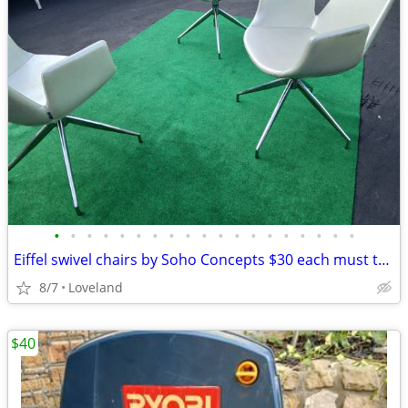
•
•
•
•
•
•
•
•
•
•
•
•
•
•
•
•
•
•
•
Eiffel swivel chairs by Soho Concepts $30 each must take all three
8/7
Loveland
$40