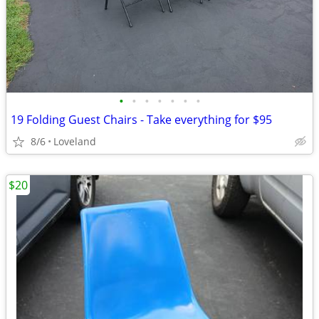
•
•
•
•
•
•
•
19 Folding Guest Chairs - Take everything for $95
8/6
Loveland
$20