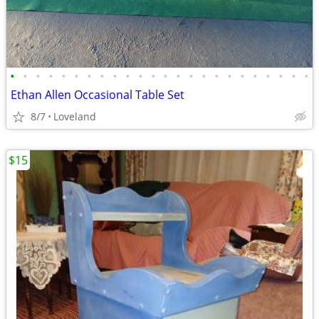
•
•
•
•
•
•
•
•
•
•
•
•
•
•
•
•
•
•
•
•
•
•
•
•
Ethan Allen Occasional Table Set
8/7
Loveland
$15