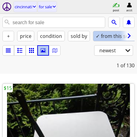
cincinnati
for sale
post
acct
+
price
condition
sold by
✓ from this seller
newest
1
of 130
$15