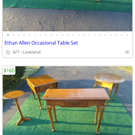
•
•
•
•
•
•
•
•
•
•
•
•
•
•
•
•
•
•
•
•
•
•
•
Ethan Allen Occasional Table Set
8/7
Loveland
$160