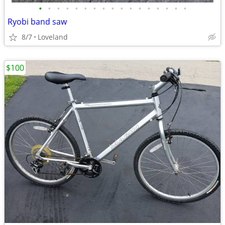
•
•
•
•
•
•
•
•
•
•
•
•
•
•
•
•
•
Ryobi band saw
8/7
Loveland
$100