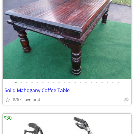
•
•
•
•
•
•
•
•
•
•
•
•
•
•
•
•
•
•
•
•
Solid Mahogany Coffee Table
8/6
Loveland
$30