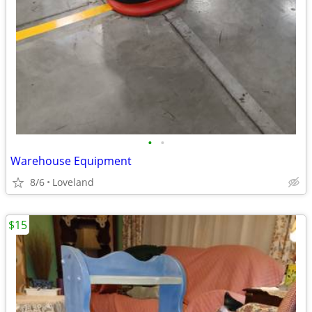
•
•
Warehouse Equipment
8/6
Loveland
$15