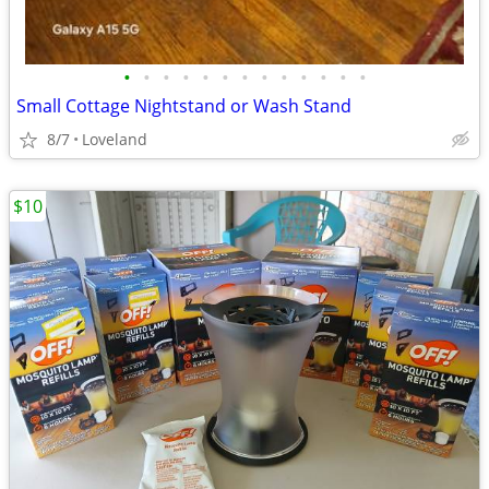
•
•
•
•
•
•
•
•
•
•
•
•
•
Small Cottage Nightstand or Wash Stand
8/7
Loveland
$10