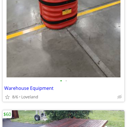
•
•
Warehouse Equipment
8/6
Loveland
$60