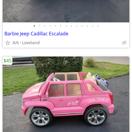
•
•
•
•
•
•
•
•
•
•
•
•
•
Barbie Jeep Cadillac Escalade
8/6
Loveland
$45