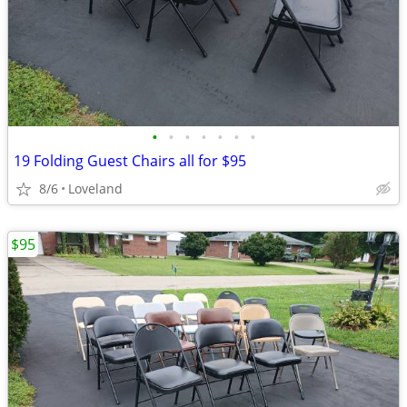
•
•
•
•
•
•
•
19 Folding Guest Chairs all for $95
8/6
Loveland
$95