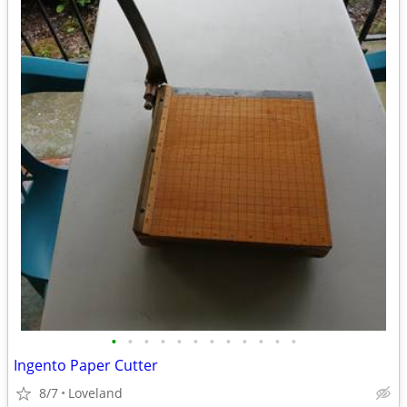
•
•
•
•
•
•
•
•
•
•
•
•
Ingento Paper Cutter
8/7
Loveland