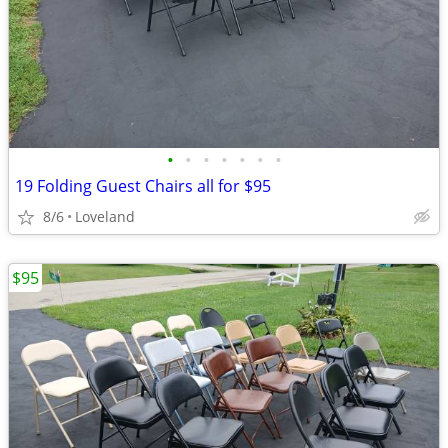
•
•
•
•
•
•
•
19 Folding Guest Chairs all for $95
8/6
Loveland
$95