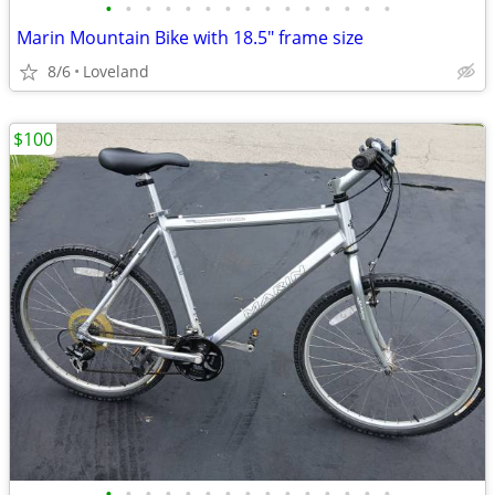
•
•
•
•
•
•
•
•
•
•
•
•
•
•
•
Marin Mountain Bike with 18.5" frame size
8/6
Loveland
$100
•
•
•
•
•
•
•
•
•
•
•
•
•
•
•