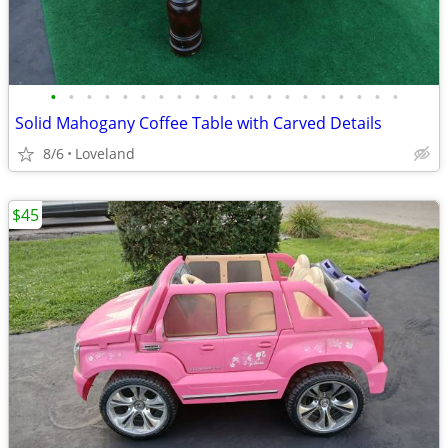
•
•
•
•
•
•
•
•
•
•
•
•
•
•
•
•
•
•
•
•
Solid Mahogany Coffee Table with Carved Details
8/6
Loveland
$45