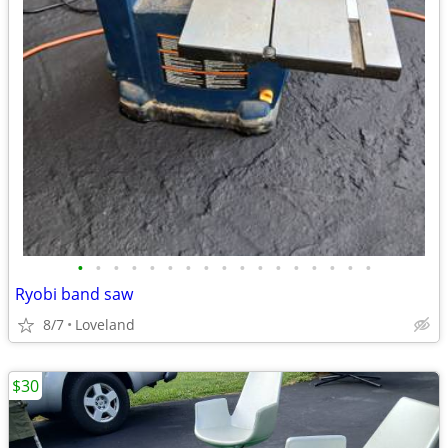
•
•
•
•
•
•
•
•
•
•
•
•
•
•
•
•
•
Ryobi band saw
8/7
Loveland
$30