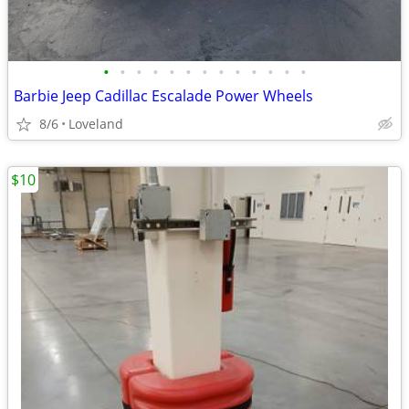
•
•
•
•
•
•
•
•
•
•
•
•
•
Barbie Jeep Cadillac Escalade Power Wheels
8/6
Loveland
$10