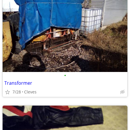
•
Transformer
7/28
Cleves