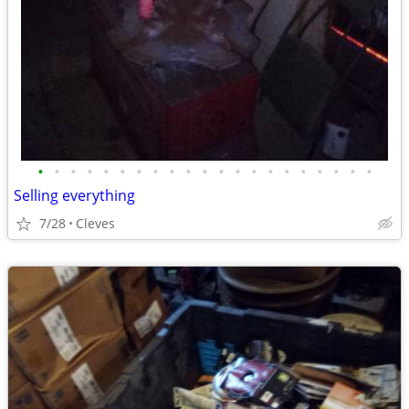
•
•
•
•
•
•
•
•
•
•
•
•
•
•
•
•
•
•
•
•
•
Selling everything
7/28
Cleves