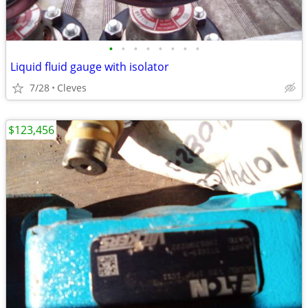
•
•
•
•
•
•
•
•
Liquid fluid gauge with isolator
7/28
Cleves
$123,456