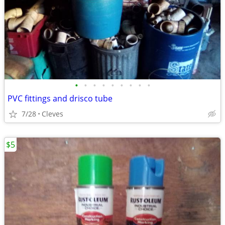
•
•
•
•
•
•
•
•
•
PVC fittings and drisco tube
7/28
Cleves
$5