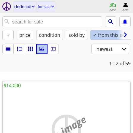
cincinnati
for sale
post
acct
+
price
condition
sold by
✓ from this seller
newest
1 - 2
of 59
$14,000
no image