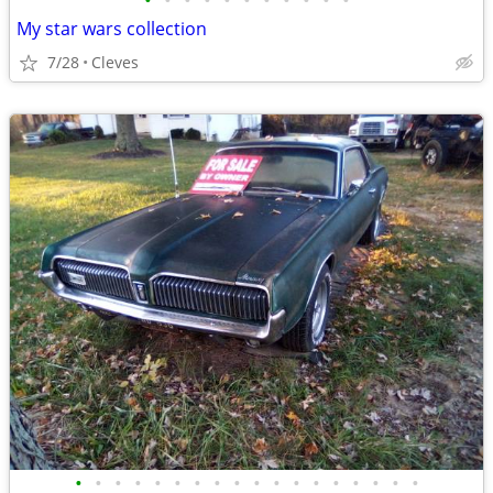
•
•
•
•
•
•
•
•
•
•
•
My star wars collection
7/28
Cleves
•
•
•
•
•
•
•
•
•
•
•
•
•
•
•
•
•
•