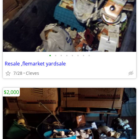
•
•
•
•
•
•
•
•
Resale ,flemarket yardsale
7/28
Cleves
$2,000