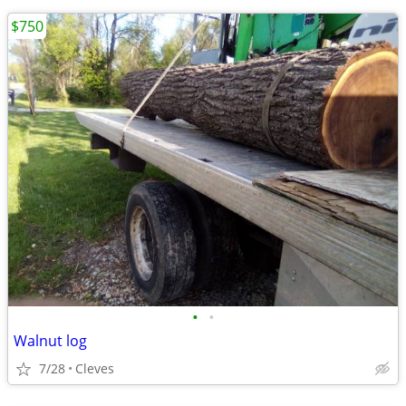
$750
•
•
Walnut log
7/28
Cleves