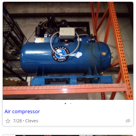
•
•
Air compressor
7/28
Cleves