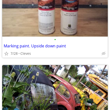
•
Marking paint. Upside down paint
7/28
Cleves