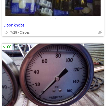
•
•
Door knobs
7/28
Cleves
$100