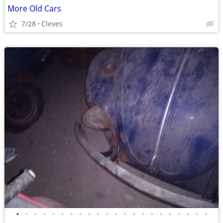
More Old Cars
7/28
Cleves
•
•
•
•
•
•
•
•
•
•
•
•
•
•
•
•
•
•
•
•
•
•