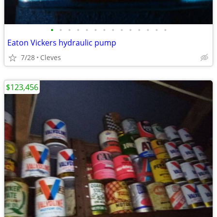
•
•
•
•
•
•
•
•
•
•
•
•
•
•
Eaton Vickers hydraulic pump
7/28
Cleves
$123,456