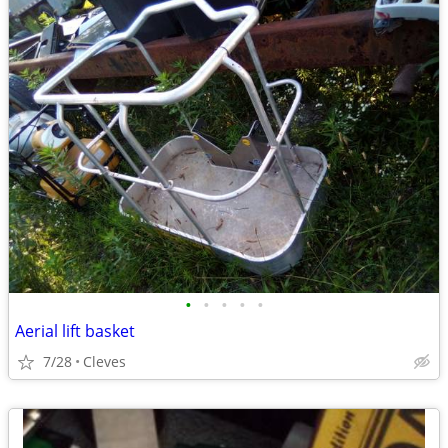
•
•
•
•
•
Aerial lift basket
7/28
Cleves