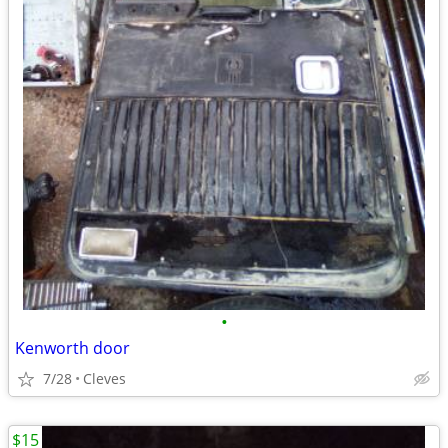
•
Kenworth door
7/28
Cleves
$15