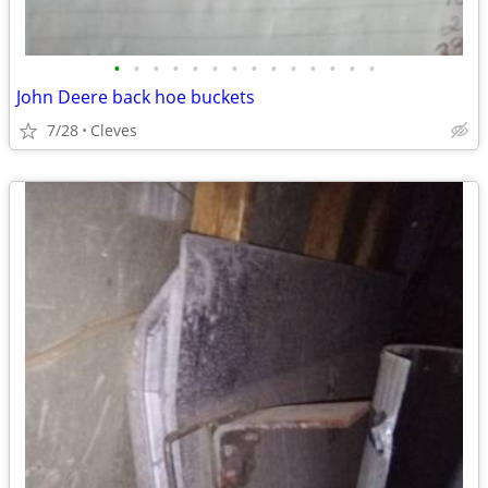
•
•
•
•
•
•
•
•
•
•
•
•
•
•
John Deere back hoe buckets
7/28
Cleves