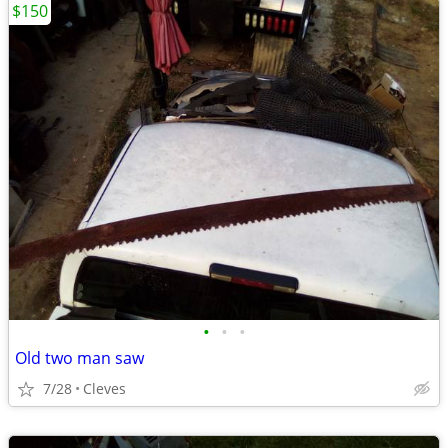
$150
•
•
•
Old two man saw
7/28
Cleves