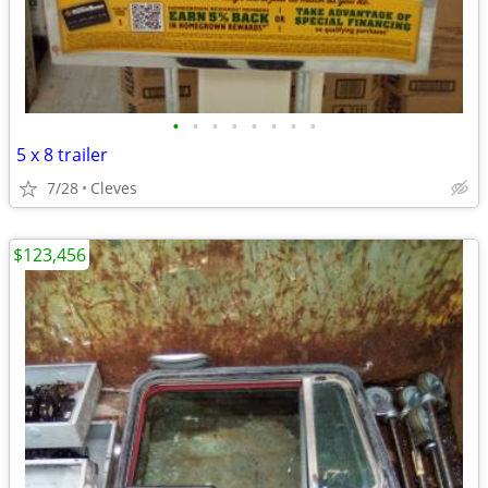
•
•
•
•
•
•
•
•
5 x 8 trailer
7/28
Cleves
$123,456