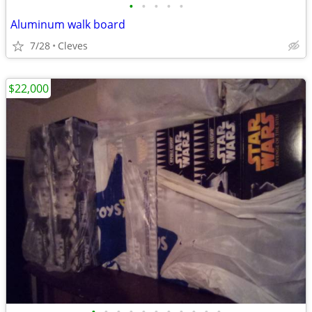
•
•
•
•
•
Aluminum walk board
7/28
Cleves
$22,000