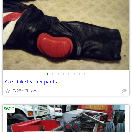
•
•
•
•
•
•
•
•
Y.a.s. bike leather pants
7/28
Cleves
$600