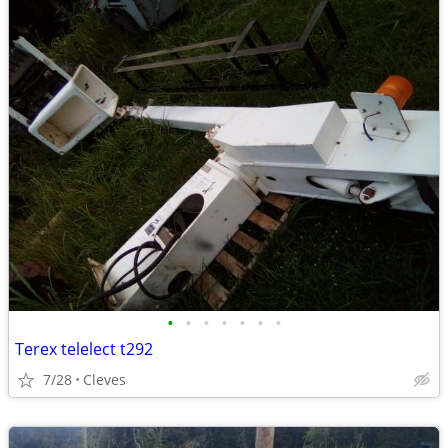
•
•
•
•
•
•
•
Terex telelect t292
7/28
Cleves