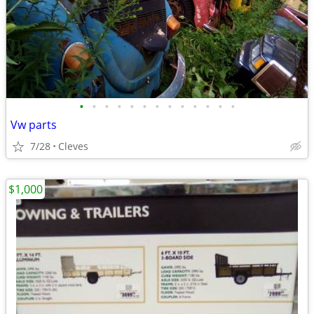
•
•
•
•
•
•
•
•
•
•
•
•
•
Vw parts
7/28
Cleves
$1,000