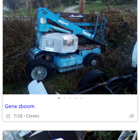
•
•
•
•
•
Gene zboom
7/28
Cleves