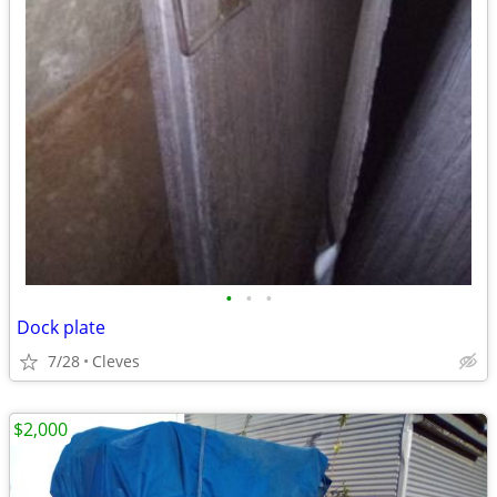
•
•
•
Dock plate
7/28
Cleves
$2,000