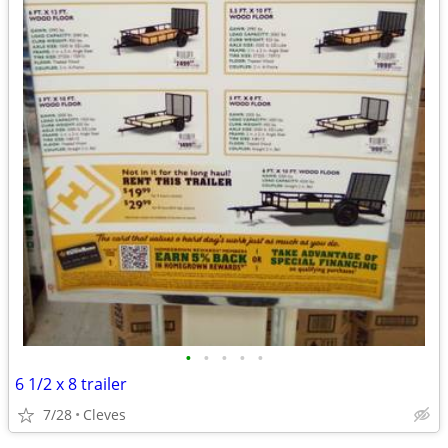
•
•
•
•
•
6 1/2 x 8 trailer
7/28
Cleves