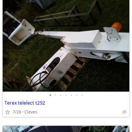
•
•
•
•
•
•
•
Terex telelect t292
7/28
Cleves