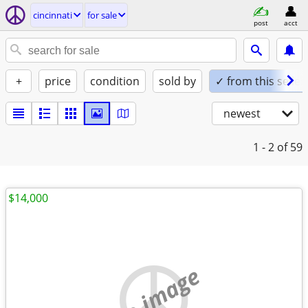
cincinnati
for sale
post
acct
+
price
condition
sold by
✓ from this seller
newest
1 - 2
of 59
$14,000
no image