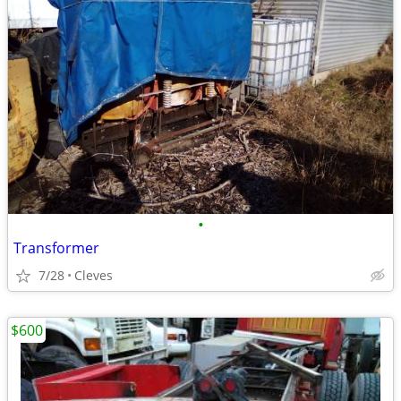
•
Transformer
7/28
Cleves
$600