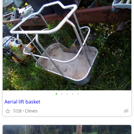
•
•
•
•
•
Aerial lift basket
7/28
Cleves