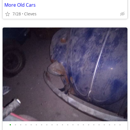
More Old Cars
7/28
Cleves
•
•
•
•
•
•
•
•
•
•
•
•
•
•
•
•
•
•
•
•
•
•