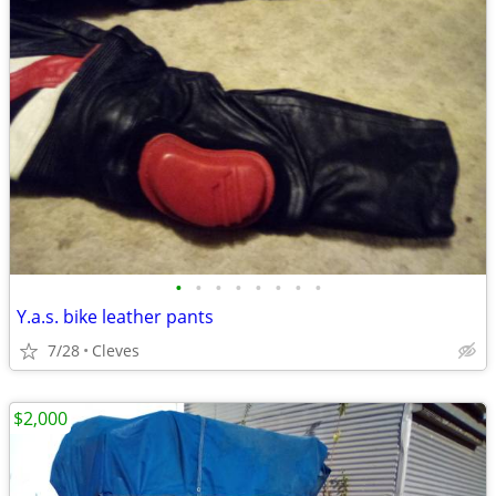
•
•
•
•
•
•
•
•
Y.a.s. bike leather pants
7/28
Cleves
$2,000