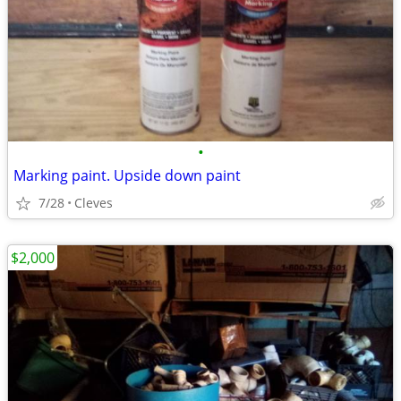
•
Marking paint. Upside down paint
7/28
Cleves
$2,000