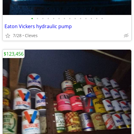
•
•
•
•
•
•
•
•
•
•
•
•
•
•
Eaton Vickers hydraulic pump
7/28
Cleves
$123,456