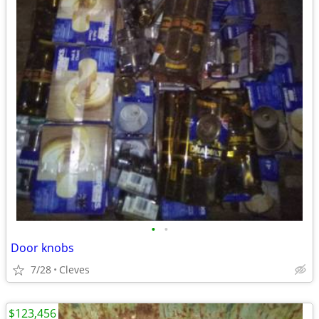
•
•
Door knobs
7/28
Cleves
$123,456