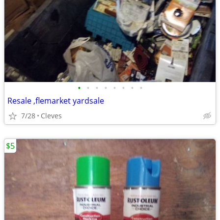
•
•
•
•
•
•
•
•
Resale ,flemarket yardsale
7/28
Cleves
$5