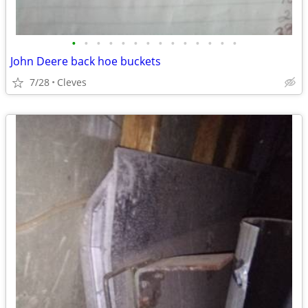
•
•
•
•
•
•
•
•
•
•
•
•
•
•
John Deere back hoe buckets
7/28
Cleves