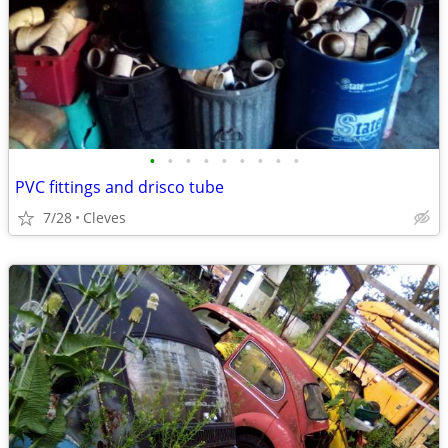
•
•
•
•
•
•
•
•
•
PVC fittings and drisco tube
7/28
Cleves