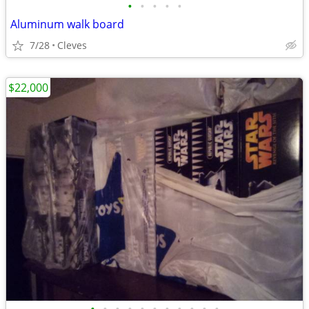
•
•
•
•
•
Aluminum walk board
7/28
Cleves
$22,000