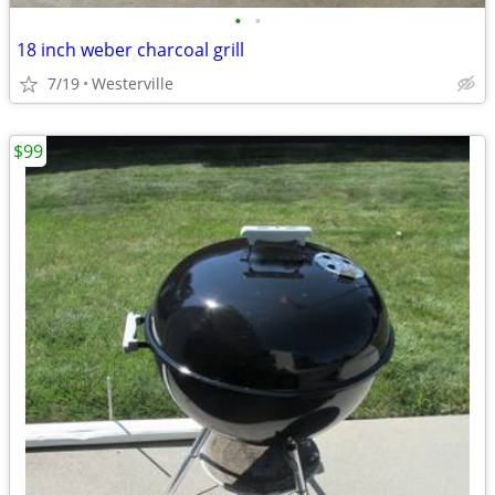
•
•
18 inch weber charcoal grill
7/19
Westerville
$99