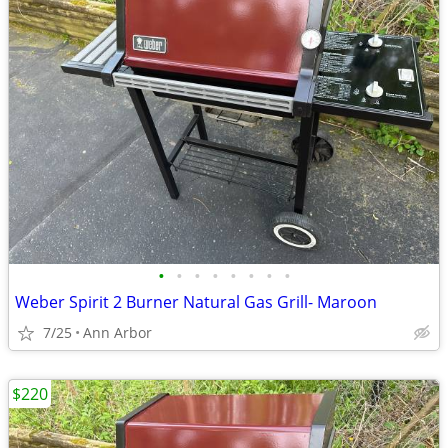
•
•
•
•
•
•
•
•
Weber Spirit 2 Burner Natural Gas Grill- Maroon
7/25
Ann Arbor
$220