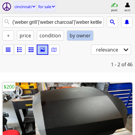
cincinnati
for sale
post
acct
+
price
condition
by owner
relevance
1 - 2
of 46
$200