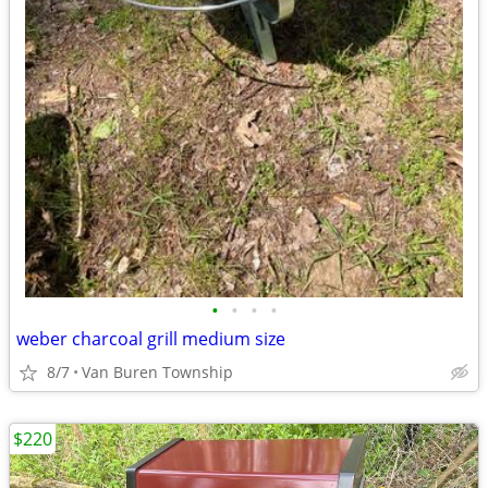
•
•
•
•
weber charcoal grill medium size
8/7
Van Buren Township
$220