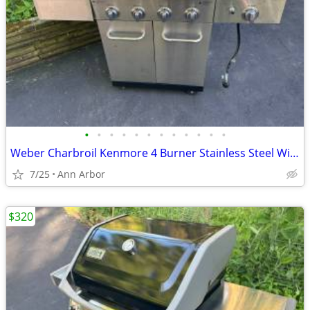
•
•
•
•
•
•
•
•
•
•
•
•
Weber Charbroil Kenmore 4 Burner Stainless Steel With Side Burner
7/25
Ann Arbor
$320