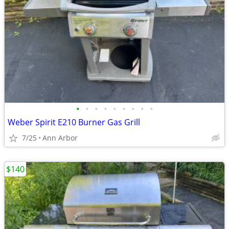
•
•
•
•
•
•
•
•
•
Weber Spirit E210 Burner Gas Grill
7/25
Ann Arbor
$140