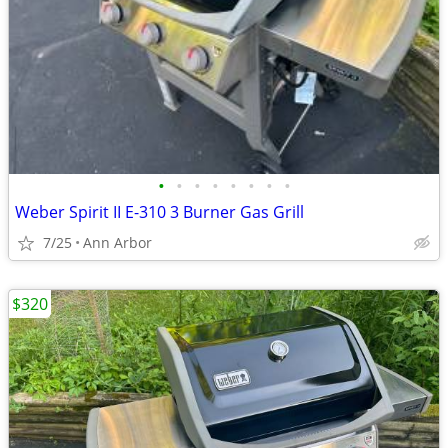
•
•
•
•
•
•
•
•
Weber Spirit II E-310 3 Burner Gas Grill
7/25
Ann Arbor
$320