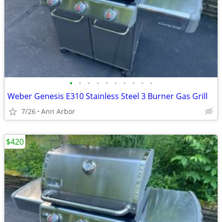
•
•
•
•
•
•
•
•
•
•
Weber Genesis E310 Stainless Steel 3 Burner Gas Grill
7/26
Ann Arbor
$420