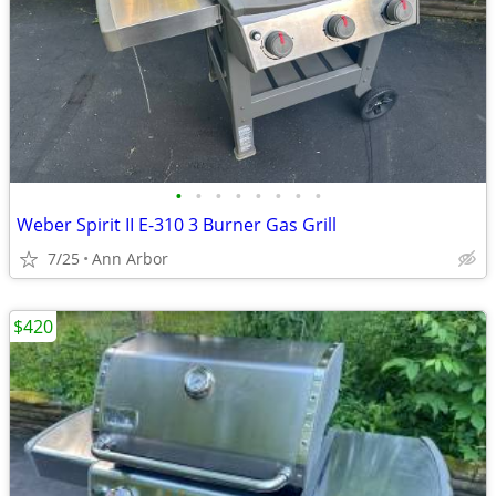
•
•
•
•
•
•
•
•
Weber Spirit II E-310 3 Burner Gas Grill
7/25
Ann Arbor
$420