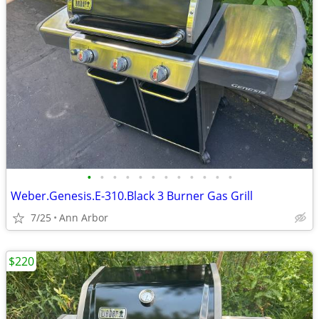
•
•
•
•
•
•
•
•
•
•
•
•
Weber.Genesis.E-310.Black 3 Burner Gas Grill
7/25
Ann Arbor
$220