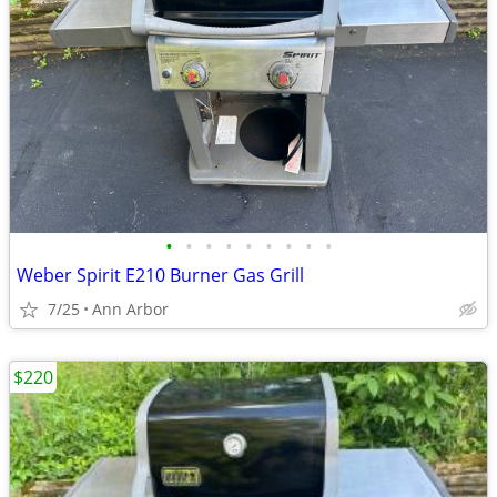
•
•
•
•
•
•
•
•
•
Weber Spirit E210 Burner Gas Grill
7/25
Ann Arbor
$220