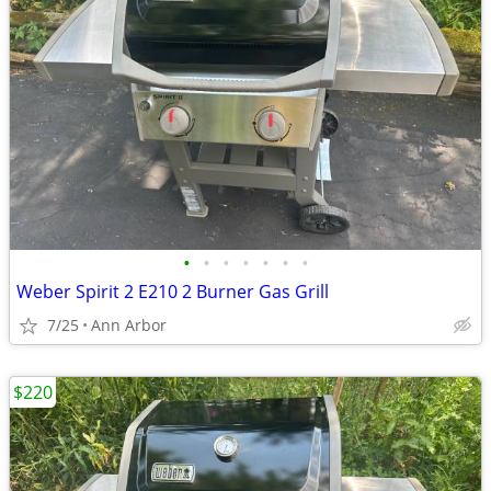
•
•
•
•
•
•
•
Weber Spirit 2 E210 2 Burner Gas Grill
7/25
Ann Arbor
$220