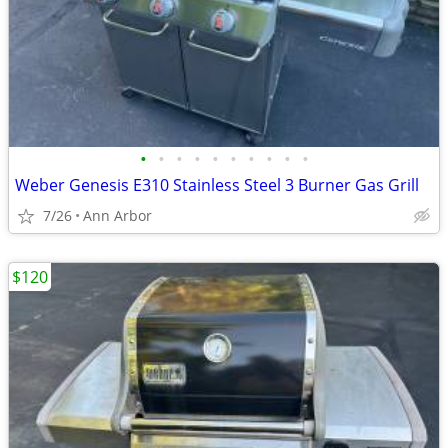
•
•
•
•
•
•
•
•
•
•
Weber Genesis E310 Stainless Steel 3 Burner Gas Grill
7/26
Ann Arbor
$120