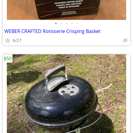
•
•
•
•
•
WEBER CRAFTED Rotisserie Crisping Basket
6/27
$50