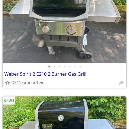
•
•
•
•
•
•
•
Weber Spirit 2 E210 2 Burner Gas Grill
7/25
Ann Arbor
$220