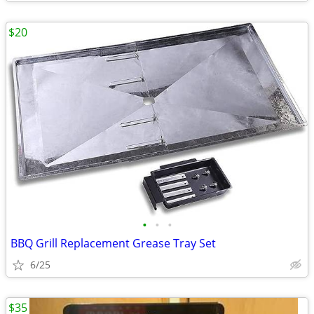
$20
•
•
•
BBQ Grill Replacement Grease Tray Set
6/25
$35