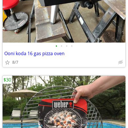
•
•
•
•
Ooni koda 16 gas pizza oven
8/7
$30