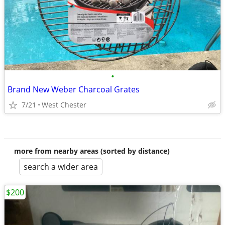
•
Brand New Weber Charcoal Grates
7/21
West Chester
more from nearby areas (sorted by distance)
search a wider area
$200