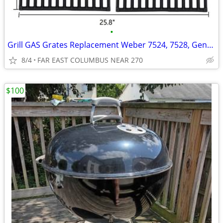
•
Grill GAS Grates Replacement Weber 7524, 7528, Genesis 300 E310 BBQ
8/4
FAR EAST COLUMBUS NEAR 270
$100