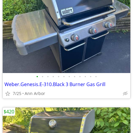
•
•
•
•
•
•
•
•
•
•
•
•
Weber.Genesis.E-310.Black 3 Burner Gas Grill
7/25
Ann Arbor
$420