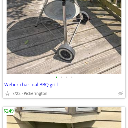
•
•
•
•
Weber charcoal BBQ grill
7/22
Pickerington
$249