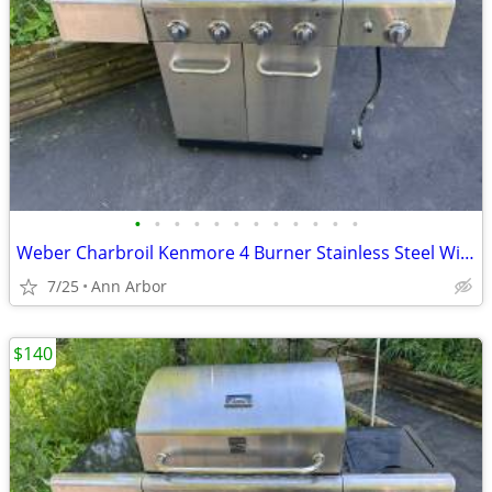
•
•
•
•
•
•
•
•
•
•
•
•
Weber Charbroil Kenmore 4 Burner Stainless Steel With Side Burner
7/25
Ann Arbor
$140