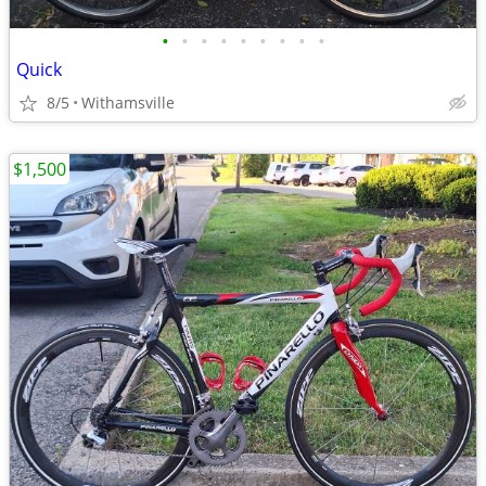
•
•
•
•
•
•
•
•
•
Quick
8/5
Withamsville
$1,500