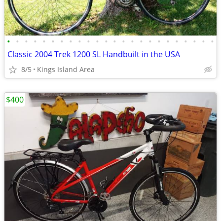
•
•
•
•
•
•
•
•
•
•
•
•
•
•
•
•
•
•
•
•
•
•
•
•
Classic 2004 Trek 1200 SL Handbuilt in the USA
8/5
Kings Island Area
$400