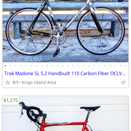
•
•
•
•
•
•
•
•
•
•
•
•
•
•
•
•
•
•
•
•
•
•
•
•
Trek Madone SL 5.2 Handbuilt 110 Carbon Fiber OCLV Frame
8/5
Kings Island Area
$1,275