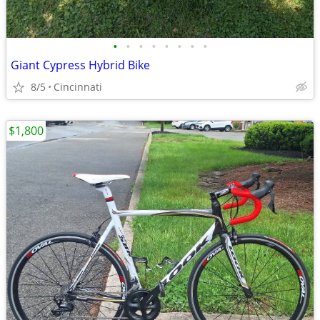
•
•
•
•
•
•
•
•
Giant Cypress Hybrid Bike
8/5
Cincinnati
$1,800