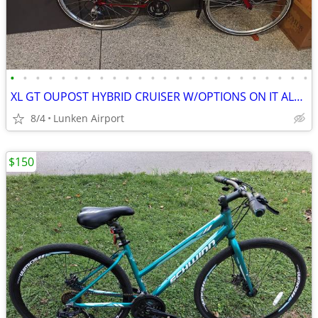
•
•
•
•
•
•
•
•
•
•
•
•
•
•
•
•
•
•
•
•
•
•
•
•
XL GT OUPOST HYBRID CRUISER W/OPTIONS ON IT ALL IN PRISTINE CONDITION
8/4
Lunken Airport
$150