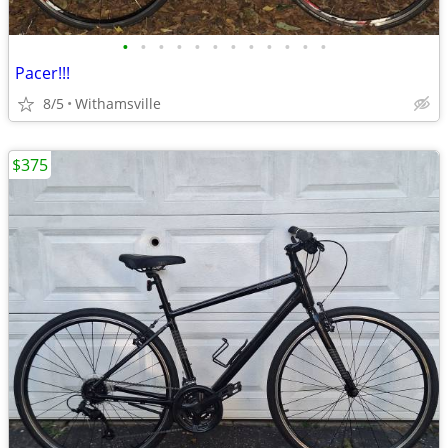
•
•
•
•
•
•
•
•
•
•
•
•
Pacer!!!
8/5
Withamsville
$375