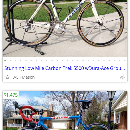
•
•
•
•
•
•
•
•
•
•
•
•
•
•
•
•
•
•
•
•
•
•
•
•
Stunning Low Mile Carbon Trek 5500 wDura-Ace Groupset
8/5
Mason
$1,475