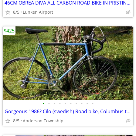
46CM OBREA DIVA ALL CARBON ROAD BIKE IN PRISTINE COND
8/5
Lunken Airport
$425
•
•
•
•
•
•
•
•
•
•
Gorgeous 1986? Cilo (swedish) Road bike, Columbus tubing, 600EX
8/5
Anderson Township