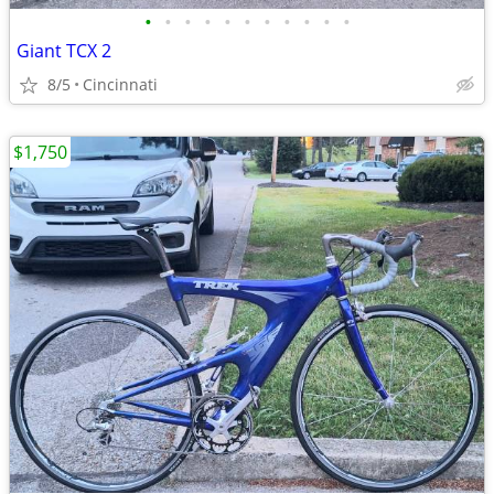
•
•
•
•
•
•
•
•
•
•
•
Giant TCX 2
8/5
Cincinnati
$1,750