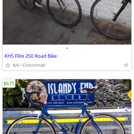
•
KHS Flite 250 Road Bike
8/6
Cinncinnati
$675