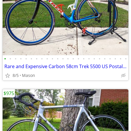
•
•
•
•
•
•
•
•
•
•
•
•
•
•
•
•
•
•
•
•
•
•
•
•
Rare and Expensive Carbon 58cm Trek 5500 US Postal Service Team Bike
8/5
Mason
$975