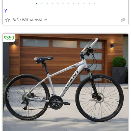
•
•
•
•
•
•
•
•
•
•
•
•
Y
8/5
Withamsville
$350