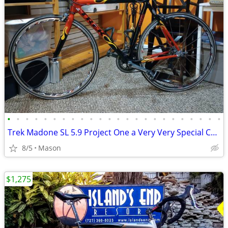
•
•
•
•
•
•
•
•
•
•
•
•
•
•
•
•
•
•
•
•
•
•
•
•
Trek Madone SL 5.9 Project One a Very Very Special Carbon Bike
8/5
Mason
$1,275