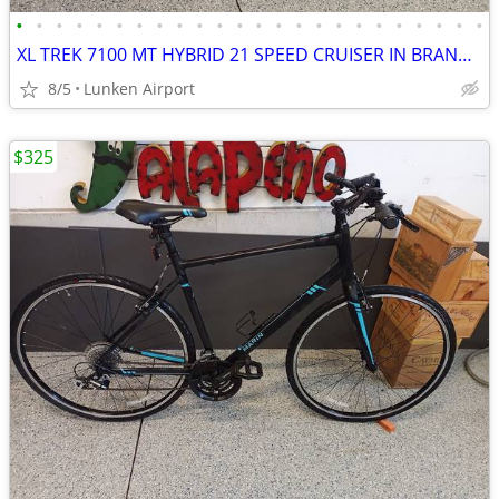
•
•
•
•
•
•
•
•
•
•
•
•
•
•
•
•
•
•
•
•
•
•
•
•
XL TREK 7100 MT HYBRID 21 SPEED CRUISER IN BRAND NEW CONDITION
8/5
Lunken Airport
$325