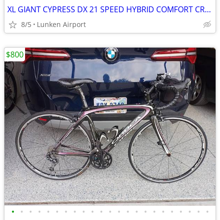
XL GIANT CYPRESS DX 21 SPEED HYBRID COMFORT CRUISER IN PRISTINE COND
8/5
Lunken Airport
$800
•
•
•
•
•
•
•
•
•
•
•
•
•
•
•
•
•
•
•
•
•
•
•