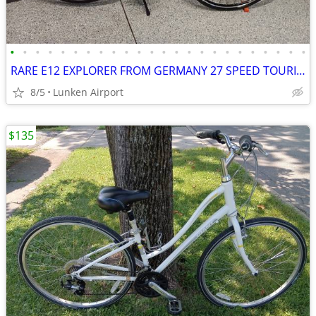
•
•
•
•
•
•
•
•
•
•
•
•
•
•
•
•
•
•
•
•
•
•
•
•
RARE E12 EXPLORER FROM GERMANY 27 SPEED TOURING BIKE LOADED N PRISTINE
8/5
Lunken Airport
$135