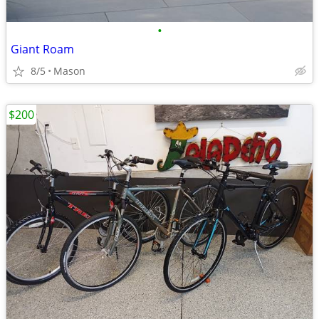
•
Giant Roam
8/5
Mason
$200