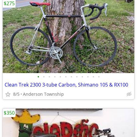
$275
•
•
•
•
•
•
•
•
•
•
•
•
Clean Trek 2300 3-tube Carbon, Shimano 105 & RX100
8/5
Anderson Township
$350