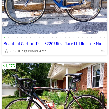
•
•
•
•
•
•
•
•
•
•
•
•
•
•
•
•
•
•
•
•
•
•
•
•
Beautiful Carbon Trek 5220 Ultra Rare Ltd Release None Nicer
8/5
Kings Island Area
$1,275