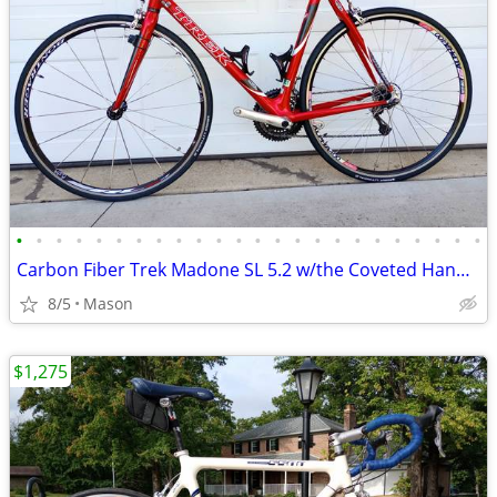
•
•
•
•
•
•
•
•
•
•
•
•
•
•
•
•
•
•
•
•
•
•
•
•
Carbon Fiber Trek Madone SL 5.2 w/the Coveted Handbuilt 110 OCLV Frame
8/5
Mason
$1,275