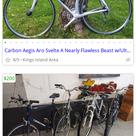
•
•
•
•
•
•
•
•
•
•
•
•
•
•
•
•
•
•
•
•
•
•
•
•
Carbon Aegis Aro Svelte A Nearly Flawless Beast w/Ultegra Groupset
8/5
Kings Island Area
$200