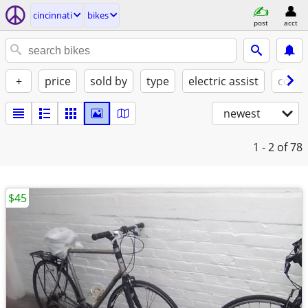
cincinnati
bikes
post
acct
+
price
sold by
type
electric assist
condi
newest
1 - 2
of 78
$45