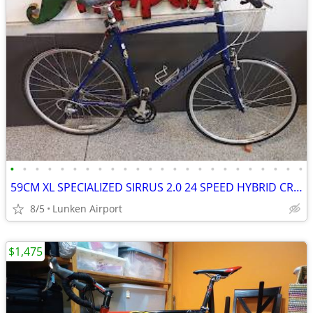
•
•
•
•
•
•
•
•
•
•
•
•
•
•
•
•
•
•
•
•
•
•
•
•
59CM XL SPECIALIZED SIRRUS 2.0 24 SPEED HYBRID CRUISER BRAND NEW COND
8/5
Lunken Airport
$1,475