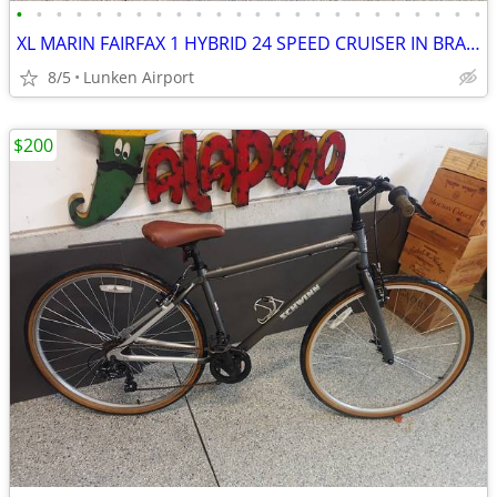
•
•
•
•
•
•
•
•
•
•
•
•
•
•
•
•
•
•
•
•
•
•
•
•
XL MARIN FAIRFAX 1 HYBRID 24 SPEED CRUISER IN BRAND NEW CONDITION
8/5
Lunken Airport
$200