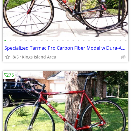
•
•
•
•
•
•
•
•
•
•
•
•
•
•
•
•
•
•
•
•
•
•
•
•
Specialized Tarmac Pro Carbon Fiber Model w Dura-Ace Groupset
8/5
Kings Island Area
$275