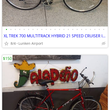
•
•
•
•
•
•
•
•
•
•
•
•
•
•
•
•
•
•
•
•
•
•
•
XL TREK 700 MULTITRACK HYBRID 21 SPEED CRUISER IN PRISTINE CONDITION
8/4
Lunken Airport
$150