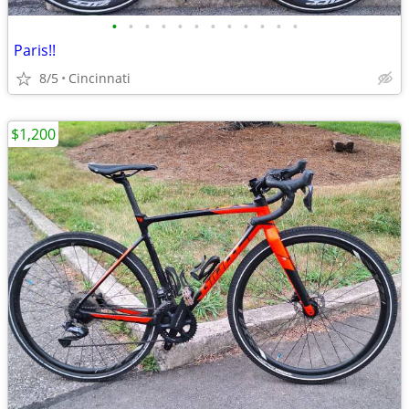
•
•
•
•
•
•
•
•
•
•
•
•
Paris!!
8/5
Cincinnati
$1,200