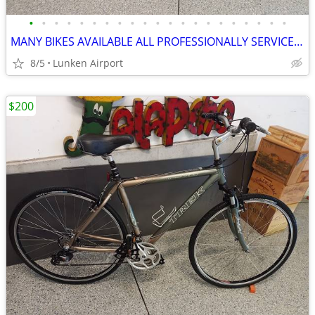
•
•
•
•
•
•
•
•
•
•
•
•
•
•
•
•
•
•
•
•
•
MANY BIKES AVAILABLE ALL PROFESSIONALLY SERVICED READY TO RIDE
8/5
Lunken Airport
$200