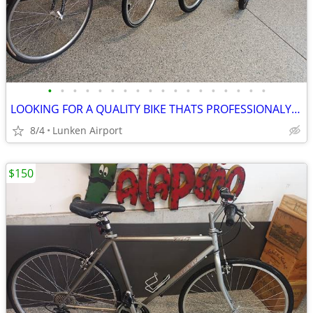
•
•
•
•
•
•
•
•
•
•
•
•
•
•
•
•
•
•
LOOKING FOR A QUALITY BIKE THATS PROFESSIONALY TUNED AND WARANTEED
8/4
Lunken Airport
$150