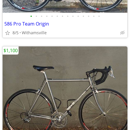
•
•
•
•
•
•
•
•
•
•
•
•
•
•
586 Pro Team Origin
8/5
Withamsville
$1,100