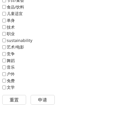
节日/集会
食品/饮料
儿童适宜
单身
技术
职业
sustainability
艺术/电影
竞争
舞蹈
音乐
户外
免费
文学
重置
申请