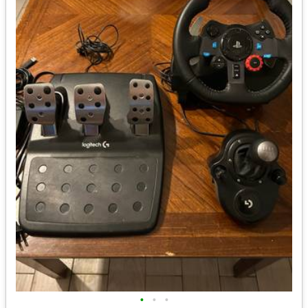
•
•
•