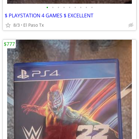
•
•
•
•
•
•
•
•
•
$ PLAYSTATION 4 GAMES $ EXCELLENT
8/3
El Paso Tx
$777