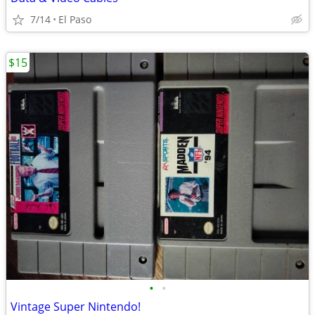
7/14
El Paso
$15
•
•
Vintage Super Nintendo!