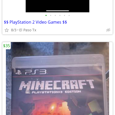
•
•
•
•
•
•
$$ PlayStation 2 Video Games $$
8/3
El Paso Tx
$35