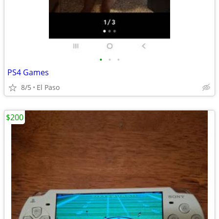
•
•
•
PS4 Games
8/5
El Paso
$200