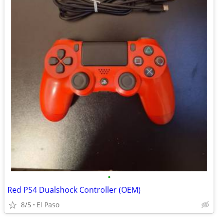
•
Red PS4 Dualshock Controller (OEM)
8/5
El Paso