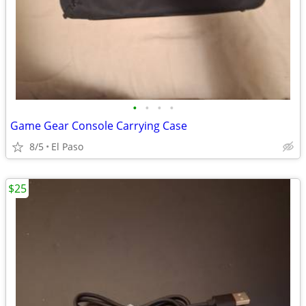
•
•
•
•
Game Gear Console Carrying Case
8/5
El Paso
$25