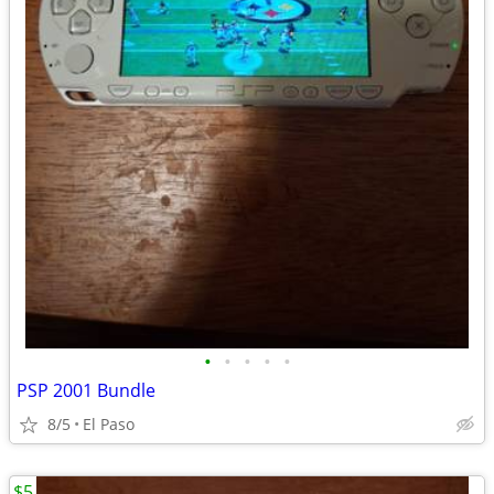
•
•
•
•
•
PSP 2001 Bundle
8/5
El Paso
$5