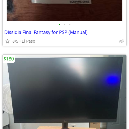
•
•
•
Dissidia Final Fantasy for PSP (Manual)
8/5
El Paso
$180