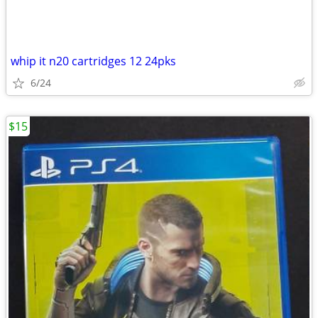
whip it n20 cartridges 12 24pks
6/24
$15