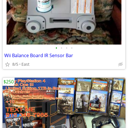
•
•
•
•
Wii Balance Board IR Sensor Bar
8/5
East
$250