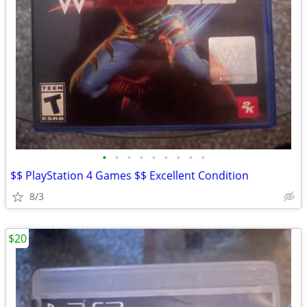
•
•
•
•
•
•
•
•
•
$$ PlayStation 4 Games $$ Excellent Condition
8/3
$20