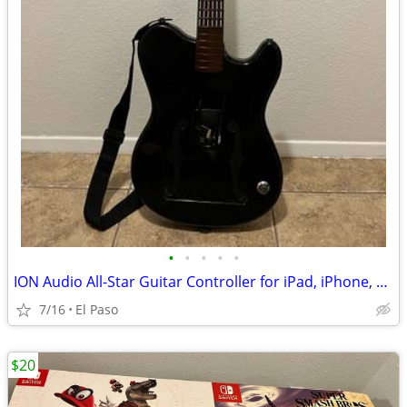
•
•
•
•
•
ION Audio All-Star Guitar Controller for iPad, iPhone, and iPod
7/16
El Paso
$20