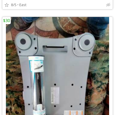
8/5
East
$30