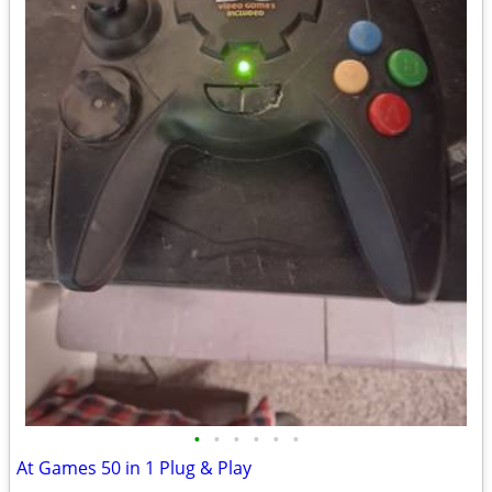
•
•
•
•
•
•
At Games 50 in 1 Plug & Play