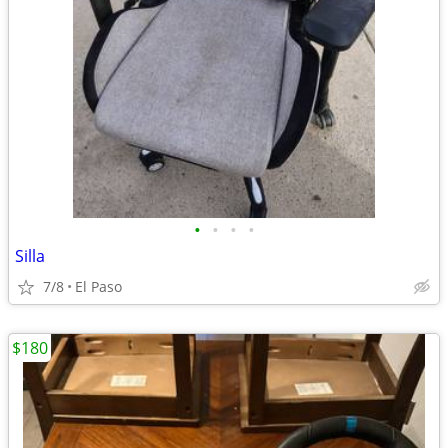
•
•
•
•
Silla
7/8
El Paso
$180