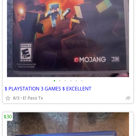
•
•
•
•
•
•
$ PLAYSTATION 3 GAMES $ EXCELLENT
8/3
El Paso Tx
$30