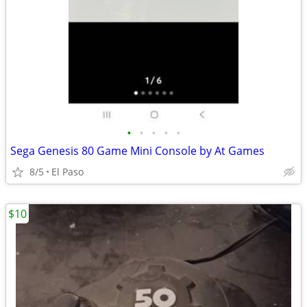
•
•
•
•
•
Sega Genesis 80 Game Mini Console by At Games
8/5
El Paso
$10