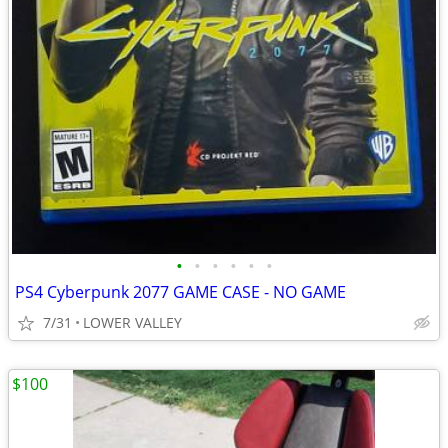
•
•
•
•
•
•
PS4 Cyberpunk 2077 GAME CASE - NO GAME
7/31
LOWER VALLEY
$100