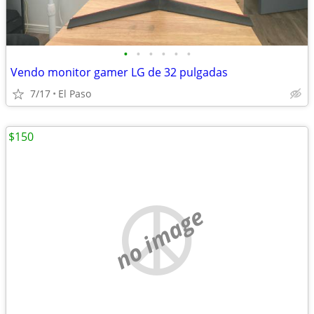
•
•
•
•
•
•
Vendo monitor gamer LG de 32 pulgadas
7/17
El Paso
$150
no image