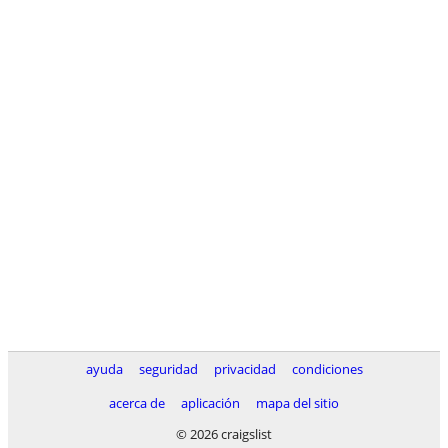
ayuda
seguridad
privacidad
condiciones
acerca de
aplicación
mapa del sitio
© 2026 craigslist