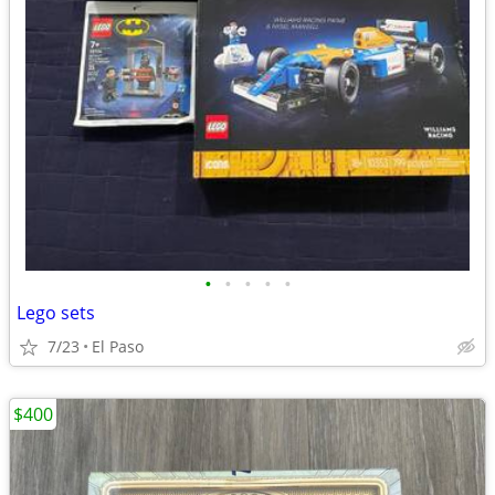
•
•
•
•
•
Lego sets
7/23
El Paso
$400