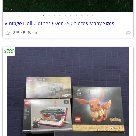
•
•
•
•
•
•
•
•
•
•
Vintage Doll Clothes Over 250 pieces Many Sizes
8/5
El Paso
$780