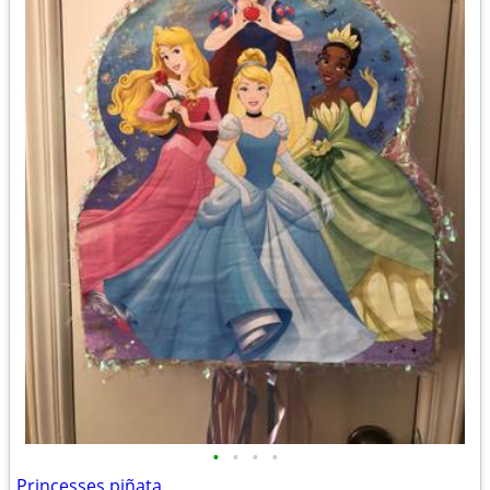
•
•
•
•
Princesses piñata