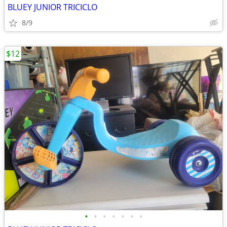
BLUEY JUNIOR TRICICLO
8/9
$12
•
•
•
•
•
•
•