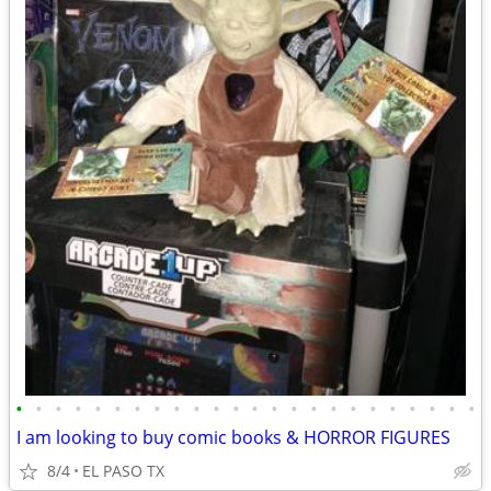
•
•
•
•
•
•
•
•
•
•
•
•
•
•
•
•
•
•
•
•
•
•
•
•
I am looking to buy comic books & HORROR FIGURES
8/4
EL PASO TX