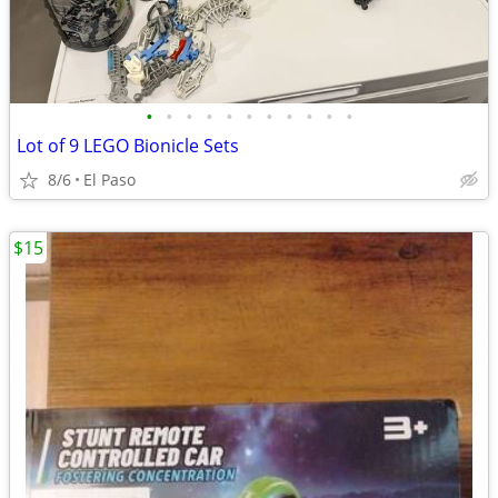
•
•
•
•
•
•
•
•
•
•
•
Lot of 9 LEGO Bionicle Sets
8/6
El Paso
$15