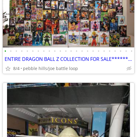
•
•
•
•
•
•
•
•
•
•
•
•
•
•
•
•
•
•
•
•
•
•
•
•
ENTIRE DRAGON BALL Z COLLECTION FOR SALE*********
8/4
pebble hills/joe battle loop