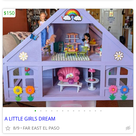
$150
•
•
•
•
•
•
•
•
•
•
•
•
•
A LITTLE GIRLS DREAM
8/9
FAR EAST EL PASO