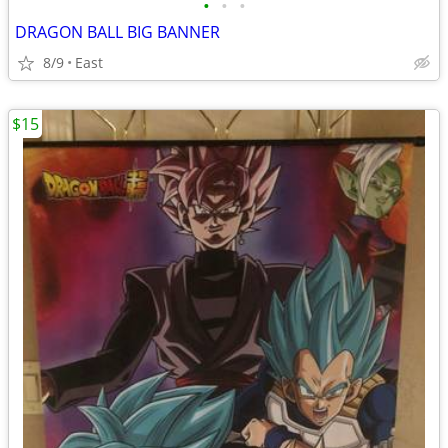
•
•
•
DRAGON BALL BIG BANNER
8/9
East
$15