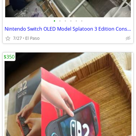
•
•
•
•
•
•
Nintendo Switch OLED Model Splatoon 3 Edition Console BRAND NEW In Stock
7/27
El Paso
$350