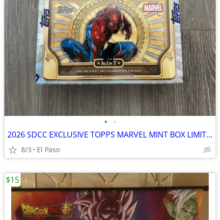
•
•
2026 SDCC EXCLUSIVE TOPPS MARVEL MINT BOX LIMITED EDITION SEALED
8/3
El Paso
$15