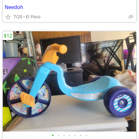
Needoh
7/20
El Paso
$12
•
•
•
•
•
•
•