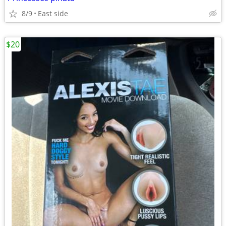
8/9
East side
$20