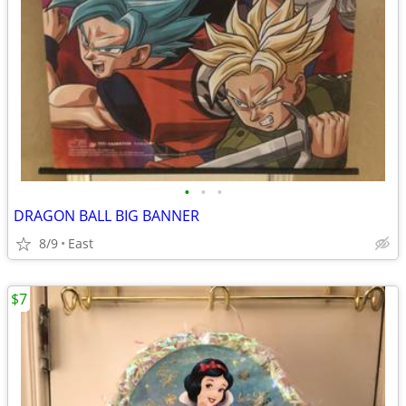
•
•
•
DRAGON BALL BIG BANNER
8/9
East
$7