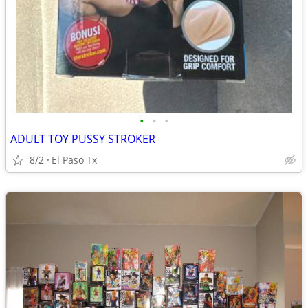
•
•
•
ADULT TOY PUSSY STROKER
8/2
El Paso Tx