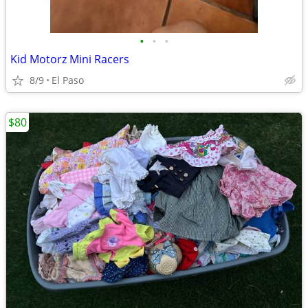
•
•
•
Kid Motorz Mini Racers
8/9
El Paso
$80