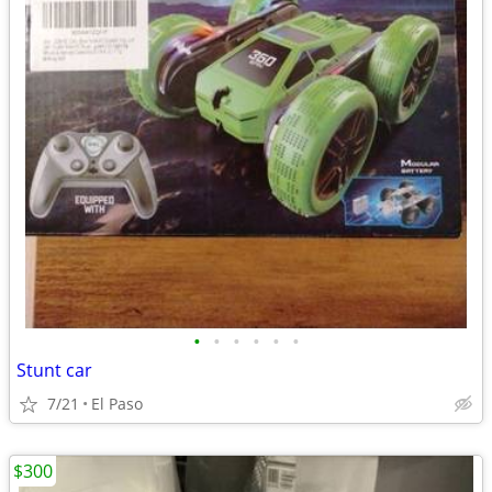
•
•
•
•
•
•
Stunt car
7/21
El Paso
$300