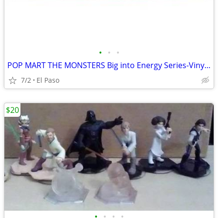
•
•
•
POP MART THE MONSTERS Big into Energy Series-Vinyl Plush Pendant Blind Box, Labu
7/2
El Paso
$20
•
•
•
•