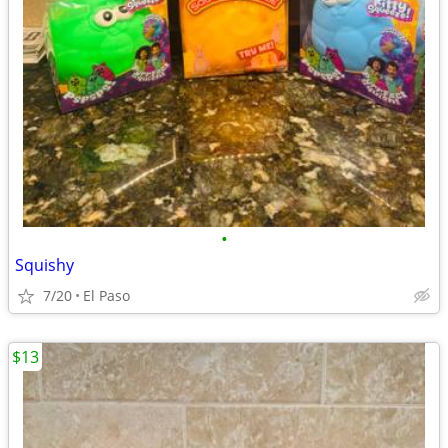
•
Squishy
7/20
El Paso
$13