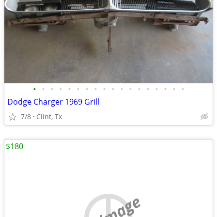
•
•
•
•
•
•
•
•
•
•
•
•
•
•
•
•
•
•
Dodge Charger 1969 Grill
7/8
Clint, Tx
$180
no image