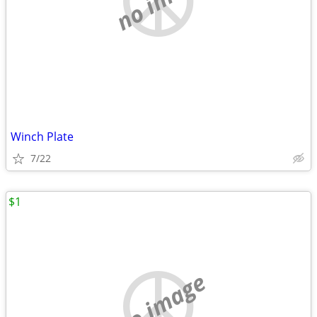
Winch Plate
7/22
$1
no image