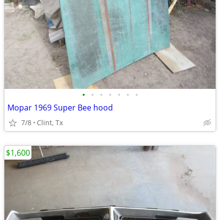
•
•
•
•
•
•
•
Mopar 1969 Super Bee hood
7/8
Clint, Tx
$1,600