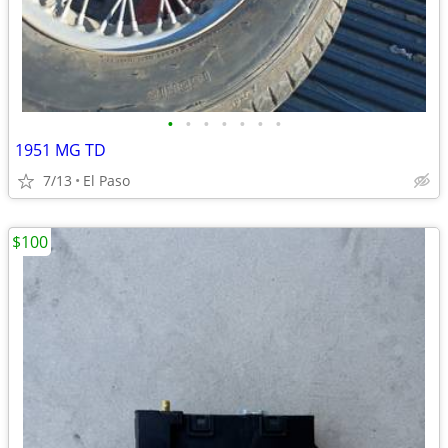
•
•
•
•
•
•
•
1951 MG TD
7/13
El Paso
$100