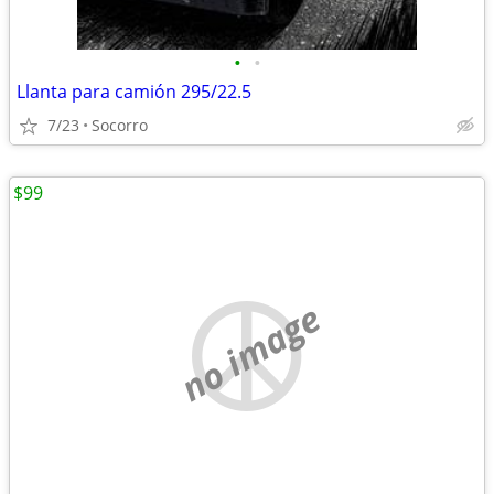
•
•
Llanta para camión 295/22.5
7/23
Socorro
$99
no image