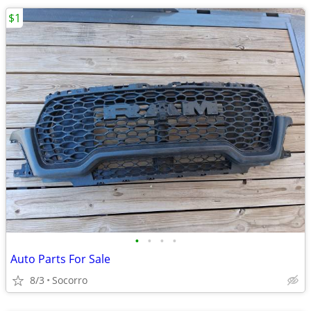
$1
•
•
•
•
Auto Parts For Sale
8/3
Socorro