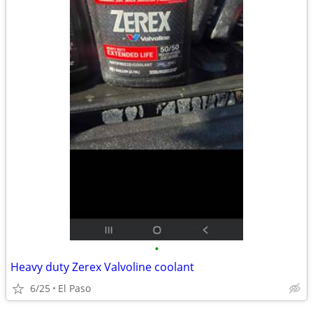
•
Heavy duty Zerex Valvoline coolant
6/25
El Paso