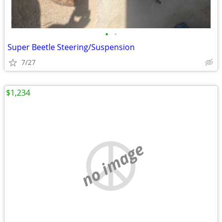
•
•
Super Beetle Steering/Suspension
7/27
$1,234
no image