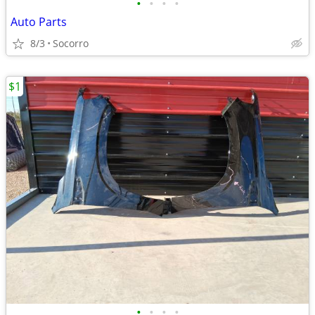
•
•
•
•
Auto Parts
8/3
Socorro
$1
•
•
•
•