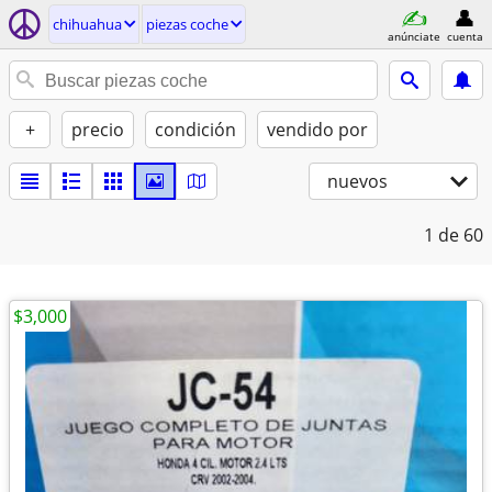
chihuahua
piezas coche
anúnciate
cuenta
+
precio
condición
vendido por
nuevos
1
de 60
$3,000