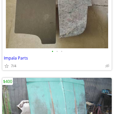
•
•
•
Impala Parts
7/4
$400