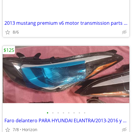
2013 mustang premium v6 motor transmission parts for salefor sale
8/6
$125
•
•
•
•
•
•
•
•
Faro delantero PARA HYUNDAI ELANTRA/2013-2016 y Acc.
7/8
Horizon