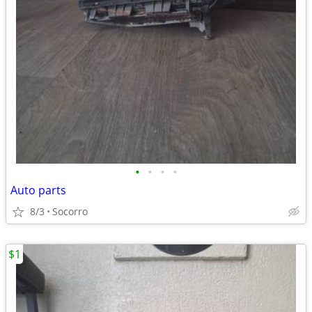
•
•
•
•
Auto parts
8/3
Socorro
$1