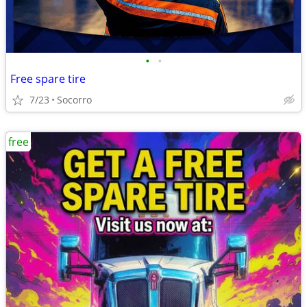
•
•
Free spare tire
7/23
Socorro
free