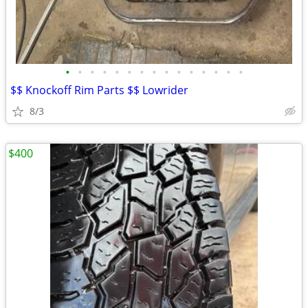
•
•
•
•
•
•
•
•
•
•
•
•
•
•
•
$$ Knockoff Rim Parts $$ Lowrider
8/3
$400