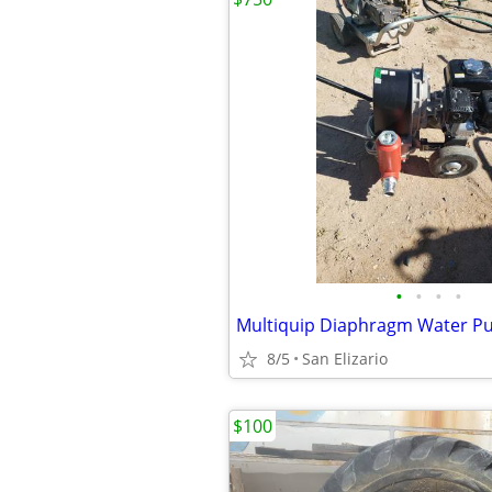
•
•
•
•
Multiquip Diaphragm Water 
8/5
San Elizario
$100