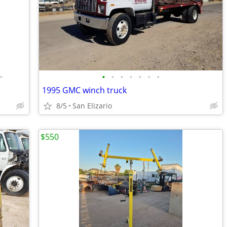
•
•
•
•
•
•
•
•
1995 GMC winch truck
8/5
San Elizario
$550