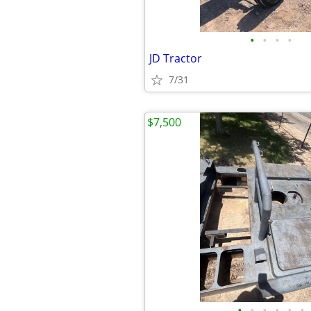
•
•
•
•
JD Tractor
7/31
$7,500
•
•
•
•
•
•