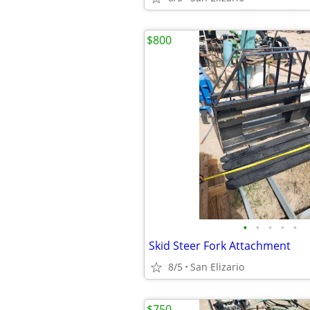
$800
•
•
•
•
•
Skid Steer Fork Attachment
8/5
San Elizario
$750