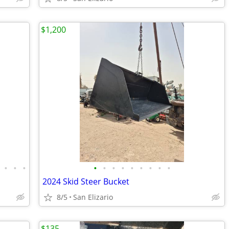
$1,200
•
•
•
•
•
•
•
•
•
•
•
•
2024 Skid Steer Bucket
8/5
San Elizario
$135