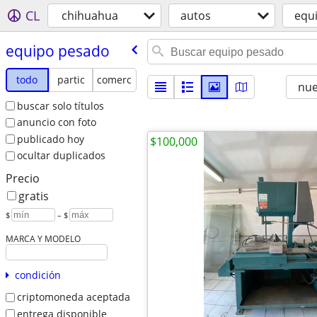
CL
chihuahua
autos
equ
equipo pesado
todo
partic
comerc
nu
buscar solo títulos
anuncio con foto
publicado hoy
$100,000
ocultar duplicados
Precio
gratis
$
– $
MARCA Y MODELO
condición
criptomoneda aceptada
entrega disponible