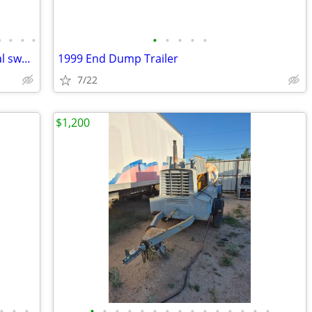
•
•
•
•
•
•
•
•
•
2 Industrial, agricultural and commercial swamp coolers $2997.00
1999 End Dump Trailer
7/22
$1,200
•
•
•
•
•
•
•
•
•
•
•
•
•
•
•
•
•
•