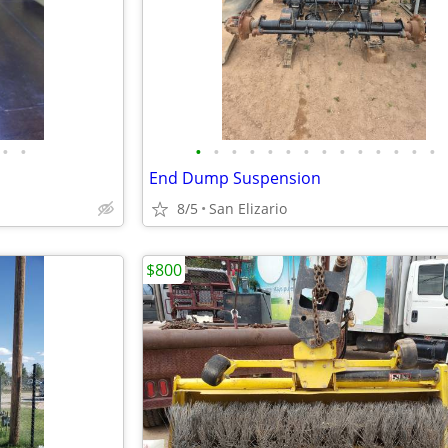
•
•
•
•
•
•
•
•
•
•
•
•
•
•
•
•
End Dump Suspension
8/5
San Elizario
$800