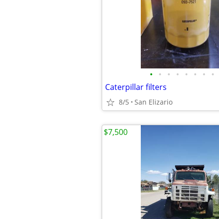
•
•
•
•
•
•
•
•
Caterpillar filters
8/5
San Elizario
$7,500