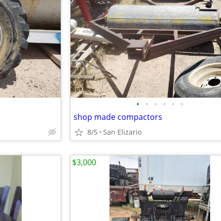
•
•
•
•
•
•
shop made compactors
8/5
San Elizario
$3,000