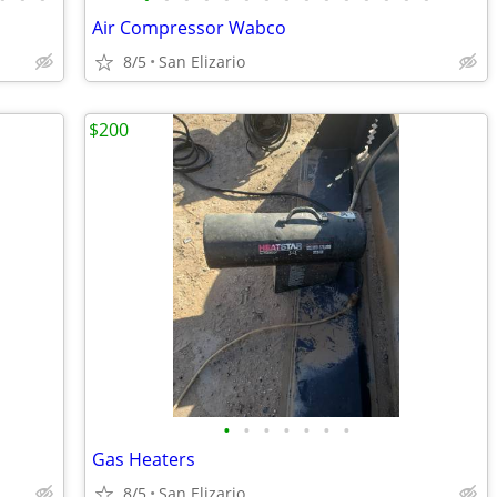
Air Compressor Wabco
8/5
San Elizario
$200
•
•
•
•
•
•
•
Gas Heaters
8/5
San Elizario