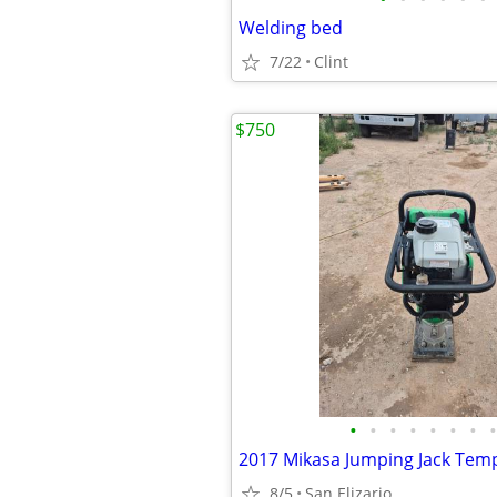
Welding bed
7/22
Clint
$750
•
•
•
•
•
•
•
•
2017 Mikasa Jumping Jack Tem
8/5
San Elizario