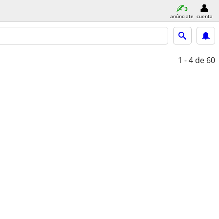
anúnciate
cuenta
1 - 4
de 60