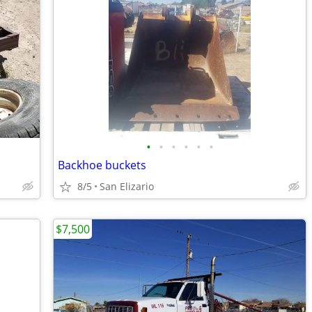
•
•
•
•
•
•
Backhoe buckets
8/5
San Elizario
$7,500