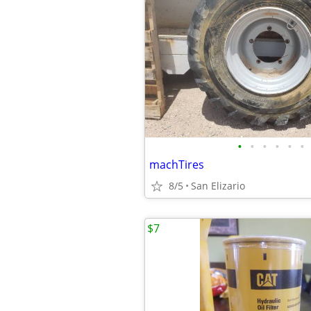
•
•
•
•
•
•
machTires
8/5
San Elizario
$7