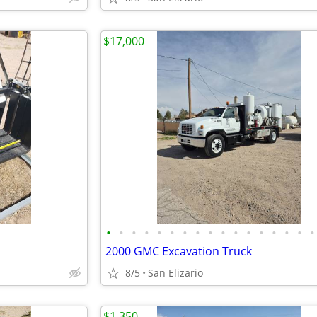
$17,000
•
•
•
•
•
•
•
•
•
•
•
•
•
•
•
•
•
2000 GMC Excavation Truck
8/5
San Elizario
$1,350