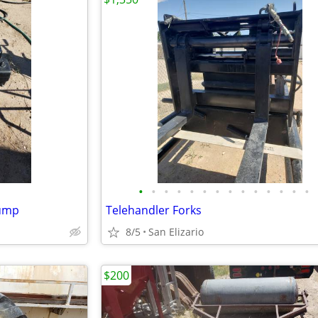
•
•
•
•
•
•
•
•
•
•
•
•
•
•
Pump
Telehandler Forks
8/5
San Elizario
$200