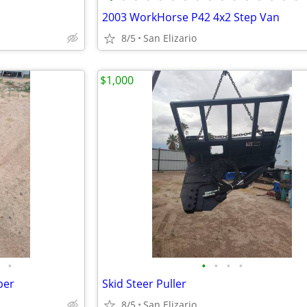
2003 WorkHorse P42 4x2 Step Van
8/5
San Elizario
$1,000
•
•
•
•
•
per
Skid Steer Puller
8/5
San Elizario