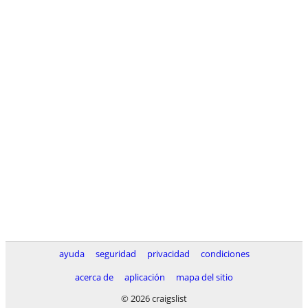
ayuda
seguridad
privacidad
condiciones
acerca de
aplicación
mapa del sitio
© 2026 craigslist