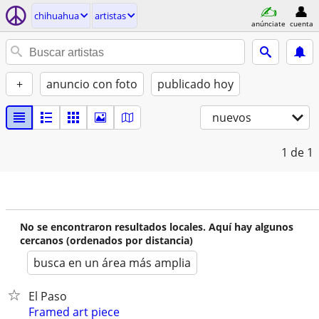
chihuahua
artistas
anúnciate
cuenta
+
anuncio con foto
publicado hoy
nuevos
1
de 1
No se encontraron resultados locales. Aquí hay algunos
cercanos (ordenados por distancia)
busca en un área más amplia
El Paso
Framed art piece