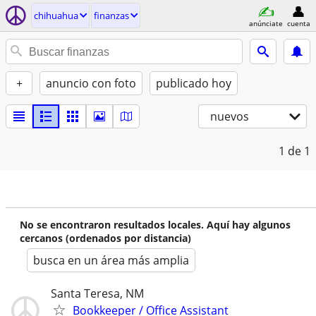
chihuahua
finanzas
anúnciate
cuenta
+
anuncio con foto
publicado hoy
nuevos
1
de 1
No se encontraron resultados locales. Aquí hay algunos
cercanos (ordenados por distancia)
busca en un área más amplia
Santa Teresa, NM
Bookkeeper / Office Assistant