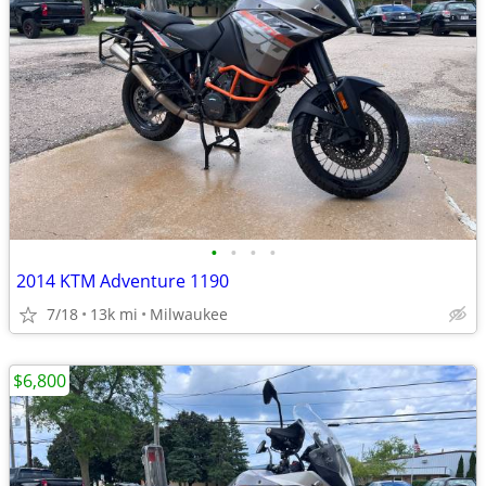
•
•
•
•
2014 KTM Adventure 1190
7/18
13k mi
Milwaukee
$6,800