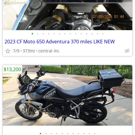
•
•
•
•
•
•
•
•
•
•
•
•
•
•
2023 CF Moto 650 Adventura 370 miles LIKE NEW
7/9
373mi
central mi.
$13,200
•
•
•
•
•
•
•
•
•
•
•