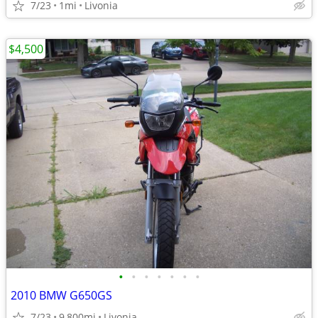
7/23
1mi
Livonia
$4,500
•
•
•
•
•
•
•
2010 BMW G650GS
7/23
9,800mi
Livonia