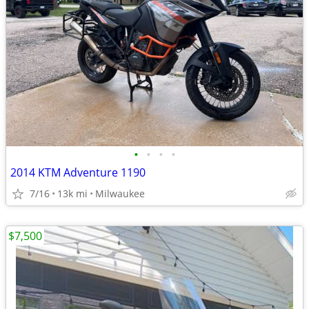
•
•
•
•
2014 KTM Adventure 1190
7/16
13k mi
Milwaukee
$7,500