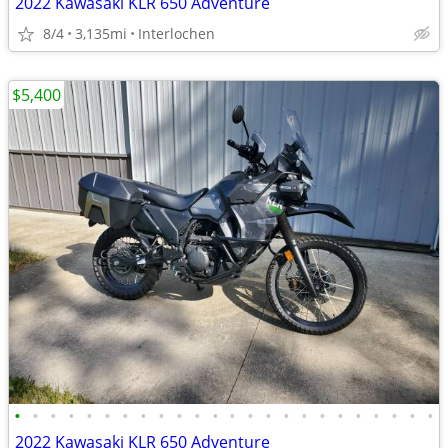
2022 Kawasaki KLR 650 Adventure
8/4
3,135mi
Interlochen
$5,400
•
•
•
•
•
•
•
•
•
•
•
•
•
•
•
•
•
•
•
•
•
•
•
•
2022 Kawasaki KLR 650 Adventure