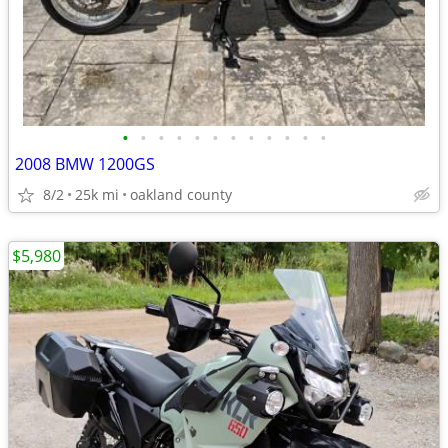
•
•
•
•
•
•
•
•
•
•
•
•
2008 BMW 1200GS
8/2
25k mi
oakland county
$5,980