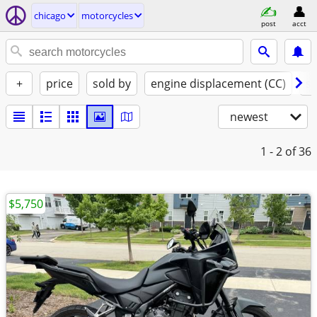
chicago
motorcycles
post
acct
+
price
sold by
engine displacement (CC)
st
newest
1 - 2
of 36
$5,750