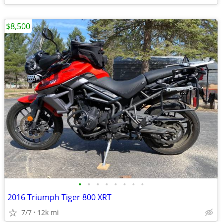
$8,500
•
•
•
•
•
•
•
•
2016 Triumph Tiger 800 XRT
7/7
12k mi