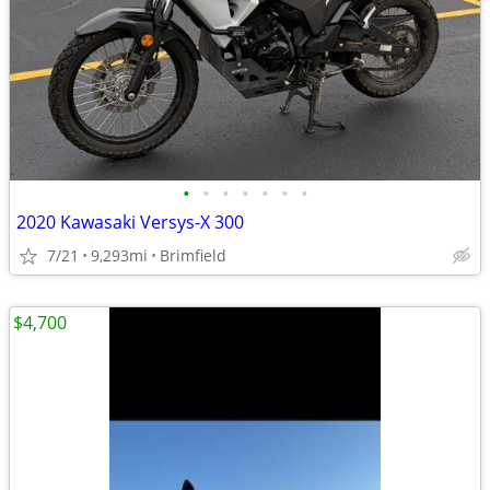
•
•
•
•
•
•
•
2020 Kawasaki Versys-X 300
7/21
9,293mi
Brimfield
$4,700