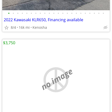
•
•
•
•
•
•
•
•
•
•
•
•
•
•
•
•
•
•
•
•
•
•
2022 Kawasaki KLR650, Financing available
8/4
16k mi
Kenosha
$3,750
no image