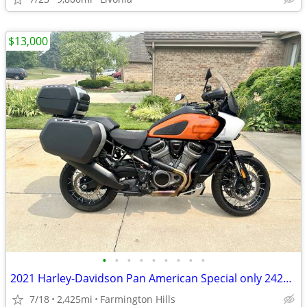
$13,000
•
•
•
•
•
•
•
•
•
2021 Harley-Davidson Pan American Special only 2425 Miles
7/18
2,425mi
Farmington Hills