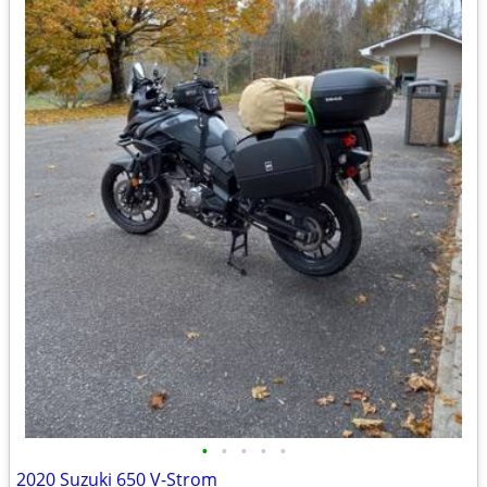
•
•
•
•
•
2020 Suzuki 650 V-Strom