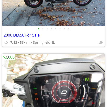
•
•
•
•
•
•
•
•
2006 DL650 For Sale
7/12
56k mi
Springfield, IL
$3,000