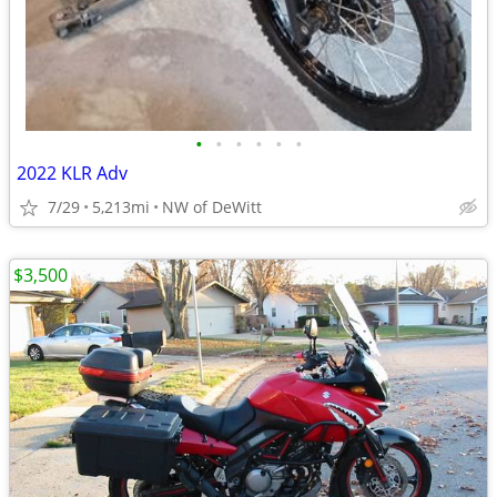
•
•
•
•
•
•
2022 KLR Adv
7/29
5,213mi
NW of DeWitt
$3,500