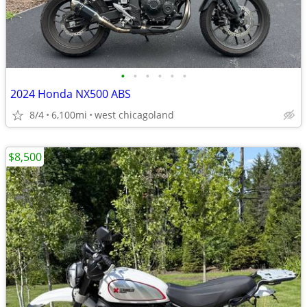
•
•
•
•
•
•
2024 Honda NX500 ABS
8/4
6,100mi
west chicagoland
$8,500