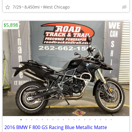
7/29
8,450mi
West Chicago
$5,898
•
•
•
•
•
•
•
•
•
•
•
•
•
•
•
•
•
•
2016 BMW F 800 GS Racing Blue Metallic Matte