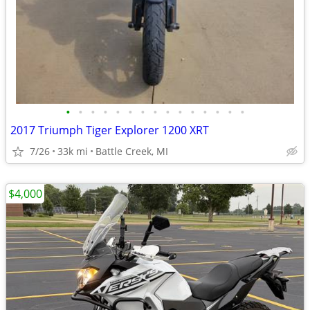
•
•
•
•
•
•
•
•
•
•
•
•
•
•
•
2017 Triumph Tiger Explorer 1200 XRT
7/26
33k mi
Battle Creek, MI
$4,000