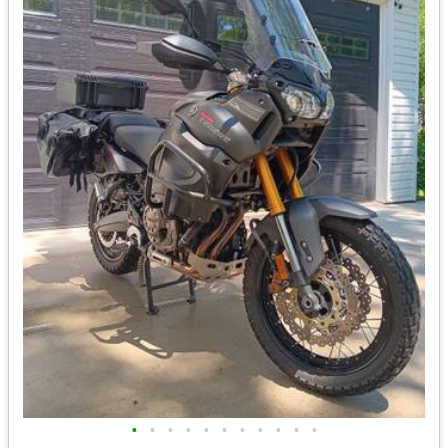
•
•
•
•
•
•
•
•
•
•
•