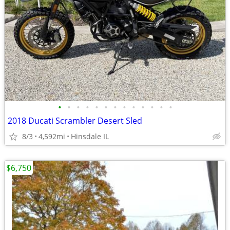
•
•
•
•
•
•
•
•
•
•
•
•
•
2018 Ducati Scrambler Desert Sled
8/3
4,592mi
Hinsdale IL
$6,750