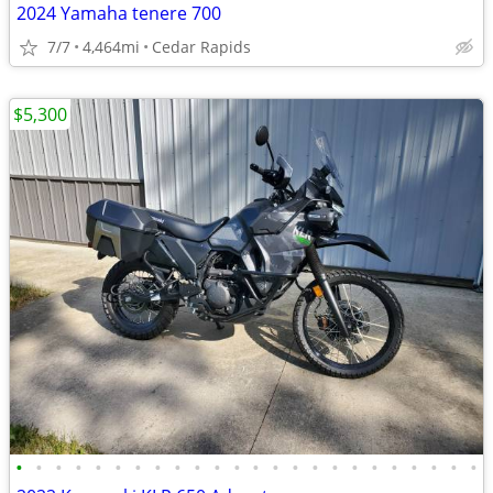
2024 Yamaha tenere 700
7/7
4,464mi
Cedar Rapids
$5,300
•
•
•
•
•
•
•
•
•
•
•
•
•
•
•
•
•
•
•
•
•
•
•
•