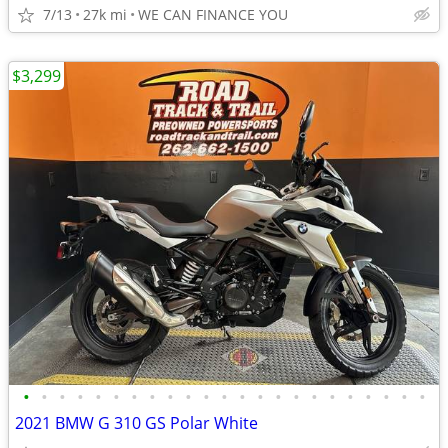
7/13
27k mi
WE CAN FINANCE YOU
$3,299
•
•
•
•
•
•
•
•
•
•
•
•
•
•
•
•
•
•
•
•
•
•
•
2021 BMW G 310 GS Polar White