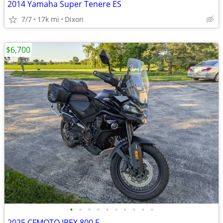
2014 Yamaha Super Tenere ES
7/7
17k mi
Dixon
$6,700
•
•
•
•
•
•
•
•
•
•
2025 CFMOTO IBEX 800 E