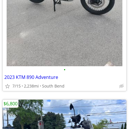
•
2023 KTM 890 Adventure
7/15
2,238mi
South Bend
$6,800