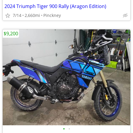
2024 Triumph Tiger 900 Rally (Aragon Edition)
7/14
2,660mi
Pinckney
$9,200
•
•