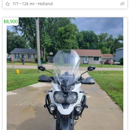
7/7
12k mi
Holland
$8,900