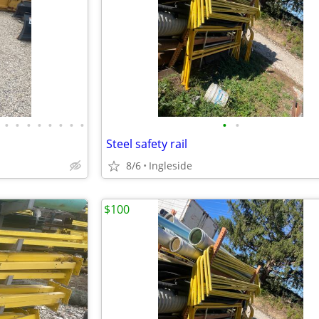
•
•
•
•
•
•
•
•
•
•
Steel safety rail
8/6
Ingleside
$100