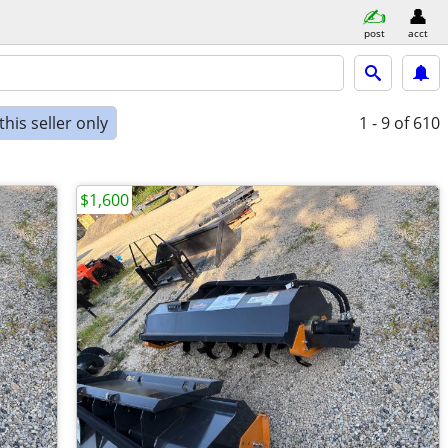
post
acct
his seller only
1 - 9
of 610
$1,600