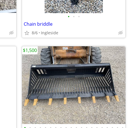
•
•
•
Chain briddle
8/6
Ingleside
$1,500
•
•
•
•
•
•
•
•
•
•
•
•
•
•
•
•
•
•
•
•