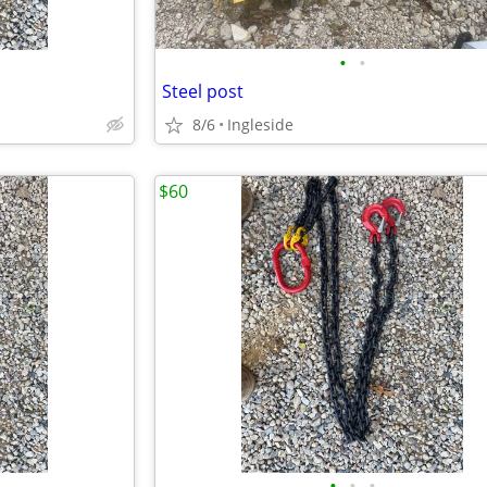
•
•
Steel post
8/6
Ingleside
$60
•
•
•