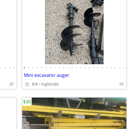
•
•
•
•
•
•
•
•
•
•
•
•
•
•
•
•
•
•
•
•
•
•
•
•
•
•
•
•
Mini excavator auger
8/6
Ingleside
$30