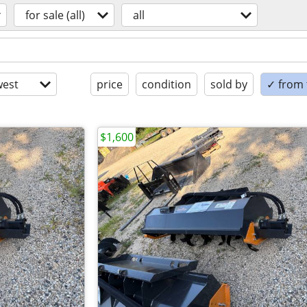
for sale (all)
all
est
price
condition
sold by
✓ from t
$1,600