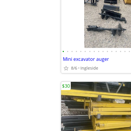
•
•
•
•
•
•
•
•
•
•
•
•
•
•
•
•
Mini excavator auger
8/6
Ingleside
$30