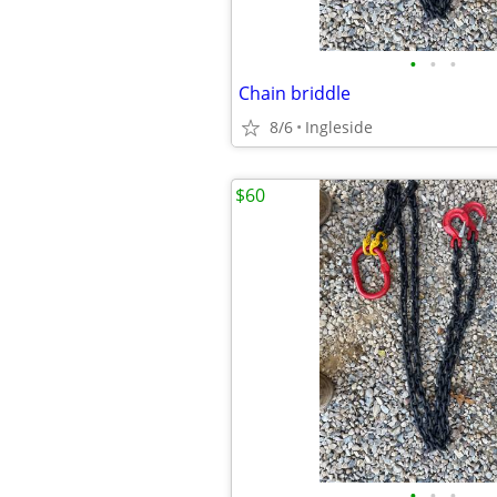
•
•
•
Chain briddle
8/6
Ingleside
$60
•
•
•