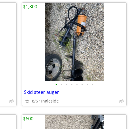
$1,800
•
•
•
•
•
•
•
•
Skid steer auger
8/6
Ingleside
$600