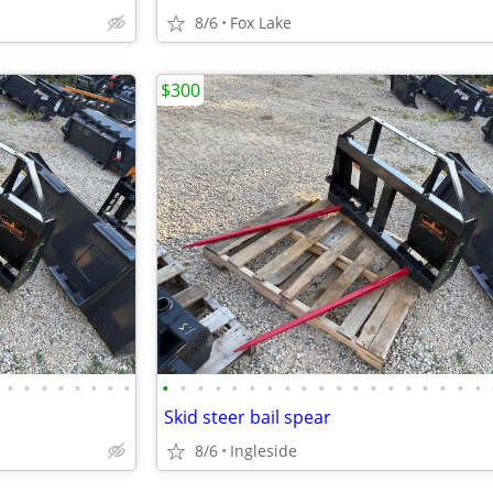
8/6
Fox Lake
$300
•
•
•
•
•
•
•
•
•
•
•
•
•
•
•
•
•
•
•
•
•
•
•
•
•
•
•
Skid steer bail spear
8/6
Ingleside