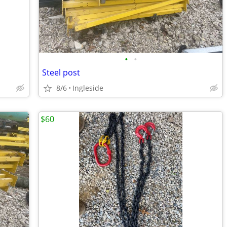
•
•
Steel post
8/6
Ingleside
$60