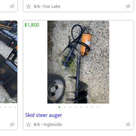
8/6
Fox Lake
$1,800
•
•
•
•
•
•
•
•
•
•
•
•
Skid steer auger
8/6
Ingleside