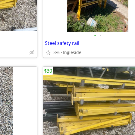
•
•
Steel safety rail
8/6
Ingleside
$30