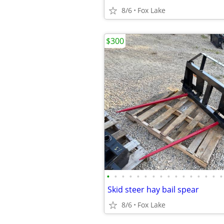
8/6
Fox Lake
$300
•
•
•
•
•
•
•
•
•
•
•
•
•
•
•
•
Skid steer hay bail spear
8/6
Fox Lake