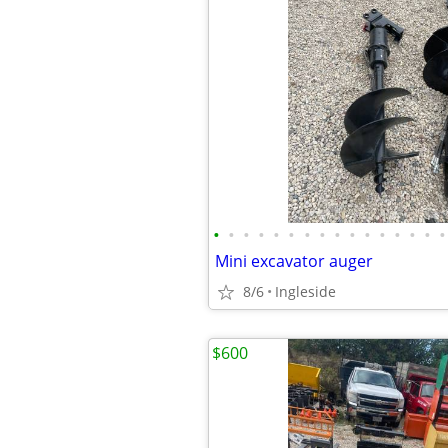
•
•
•
•
•
•
•
•
•
•
•
•
•
•
•
•
Mini excavator auger
8/6
Ingleside
$600