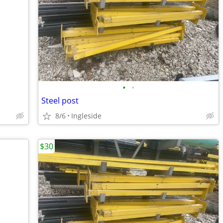
•
•
Steel post
8/6
Ingleside
$30