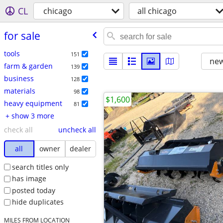
CL
chicago
all chicago
for sale
tools
151
new
farm & garden
139
business
128
materials
98
$1,600
heavy equipment
81
+ show 3 more
check all
uncheck all
all
owner
dealer
search titles only
has image
posted today
hide duplicates
MILES FROM LOCATION