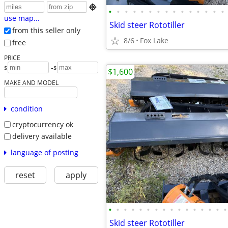

•
•
•
•
•
•
•
•
•
•
•
•
•
•
•
use map...
Skid steer Rototiller
from this seller only
8/6
Fox Lake
free
PRICE
-
$
$
$1,600
MAKE AND MODEL
condition
cryptocurrency ok
delivery available
language of posting
reset
apply
•
•
•
•
•
•
•
•
•
•
•
•
•
•
•
•
Skid steer Rototiller