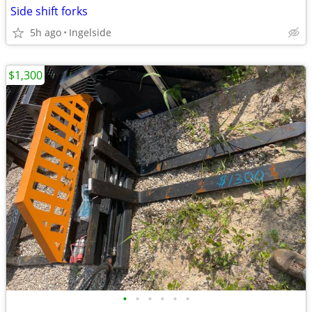
Side shift forks
5h ago
Ingelside
$1,300
•
•
•
•
•
•