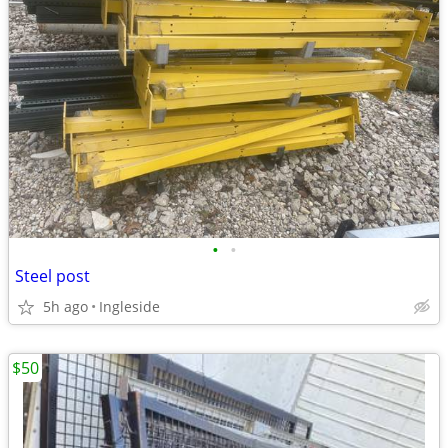
•
•
Steel post
5h ago
Ingleside
$50