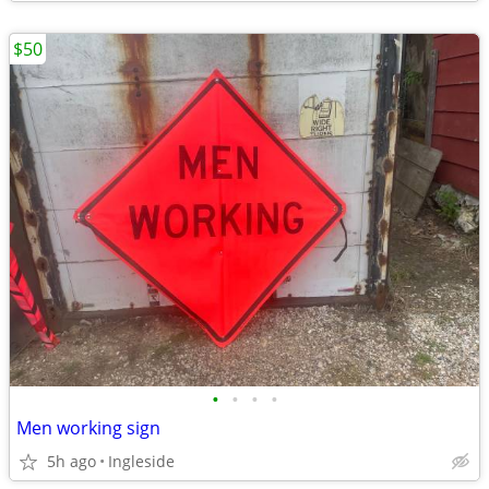
$50
•
•
•
•
Men working sign
5h ago
Ingleside