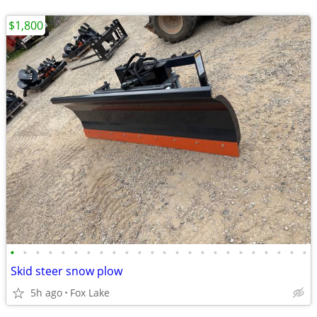
$1,800
•
•
•
•
•
•
•
•
•
•
•
•
•
•
•
•
•
•
•
•
•
•
•
•
Skid steer snow plow
5h ago
Fox Lake