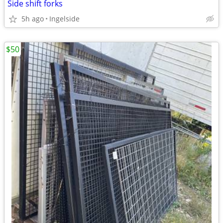
Side shift forks
5h ago
Ingelside
$50