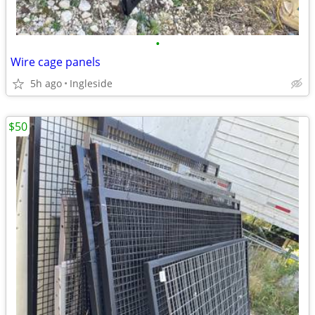
•
Wire cage panels
5h ago
Ingleside
$50