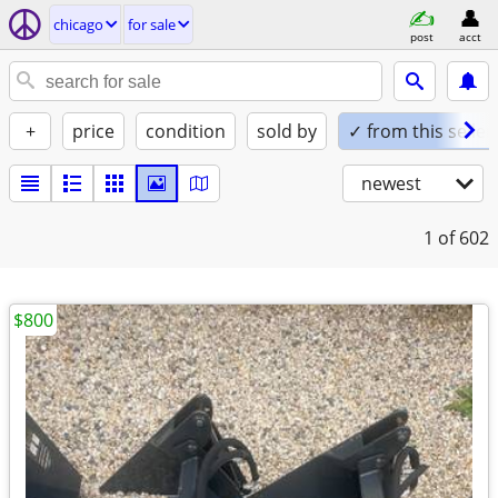
chicago
for sale
post
acct
+
price
condition
sold by
✓ from this seller
newest
1
of 602
$800