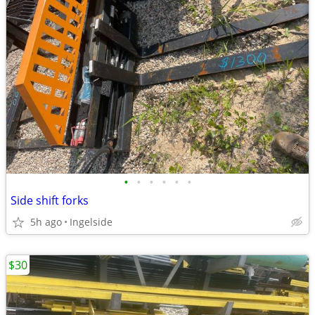
•
•
•
•
•
•
Side shift forks
5h ago
Ingelside
$30