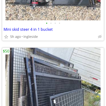
•
•
•
•
Mini skid steer 4 in 1 bucket
5h ago
Ingleside
$50