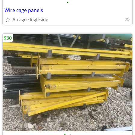
•
Wire cage panels
5h ago
Ingleside
$30
•
•