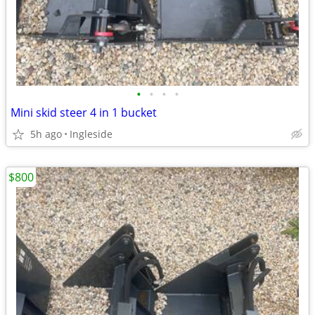
•
•
•
•
Mini skid steer 4 in 1 bucket
5h ago
Ingleside
$800