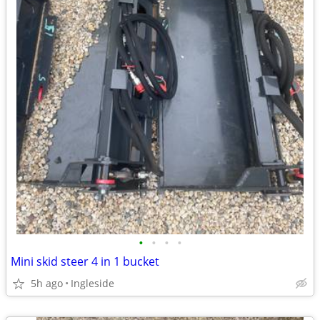
•
•
•
•
Mini skid steer 4 in 1 bucket
5h ago
Ingleside