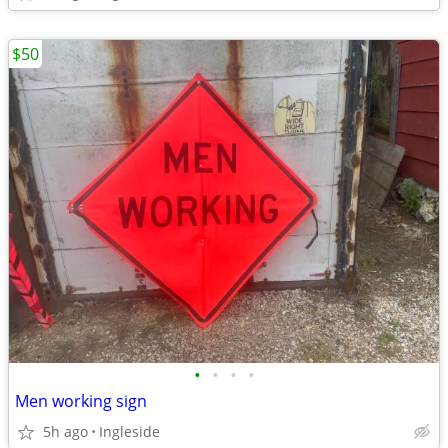
$50
•
•
•
•
Men working sign
5h ago
Ingleside