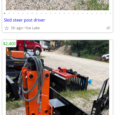
•
•
•
•
•
•
•
•
•
•
•
•
•
•
•
•
•
•
•
•
•
•
•
•
Skid steer post driver
5h ago
Fox Lake
$2,400