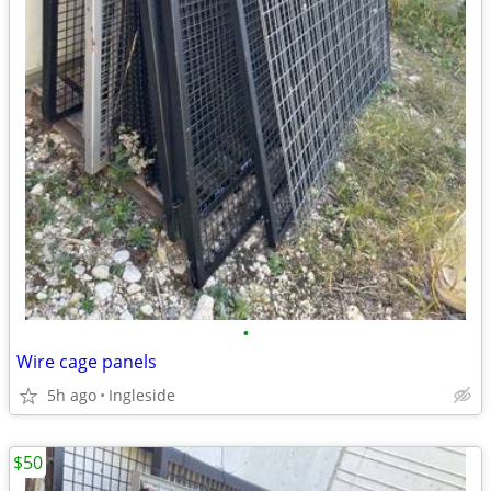
•
Wire cage panels
5h ago
Ingleside
$50