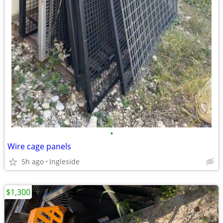
•
Wire cage panels
5h ago
Ingleside
$1,300