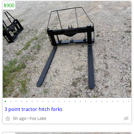
$900
•
•
•
•
•
•
•
•
•
•
•
•
•
•
•
•
•
•
•
•
•
•
•
•
3 point tractor hitch forks
5h ago
Fox Lake