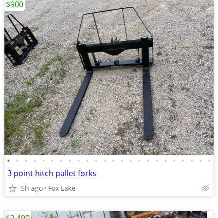
$900
•
•
•
•
•
•
•
•
•
•
•
•
•
•
•
•
•
•
•
•
•
•
•
•
3 point hitch pallet forks
5h ago
Fox Lake