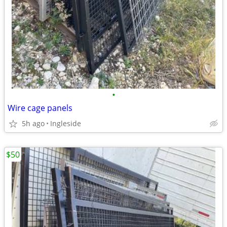
•
Wire cage panels
5h ago
Ingleside
$50