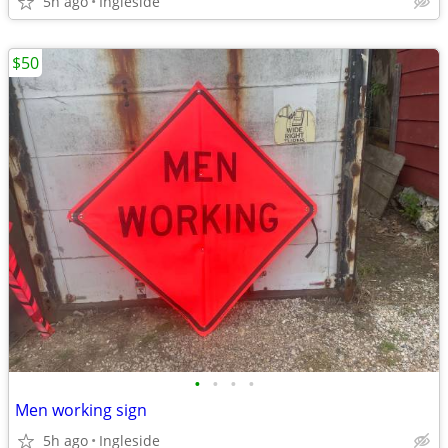
5h ago
Ingleside
$50
•
•
•
•
Men working sign
5h ago
Ingleside