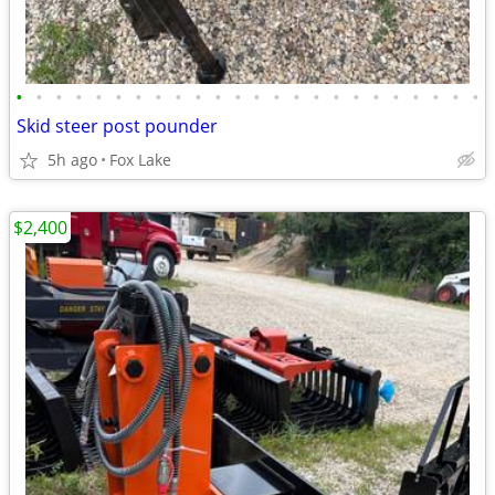
•
•
•
•
•
•
•
•
•
•
•
•
•
•
•
•
•
•
•
•
•
•
•
•
Skid steer post pounder
5h ago
Fox Lake
$2,400