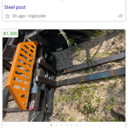
Steel post
5h ago
Ingleside
$1,300
•
•
•
•
•
•