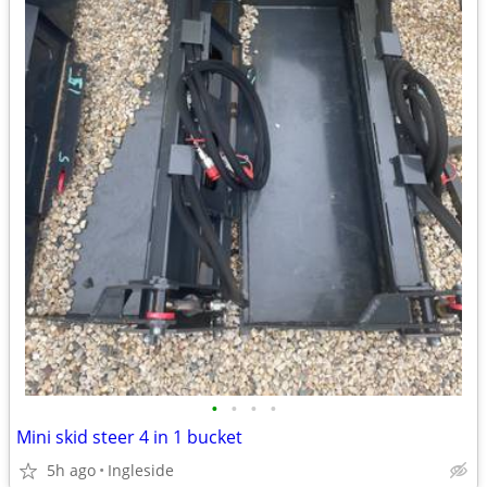
•
•
•
•
Mini skid steer 4 in 1 bucket
5h ago
Ingleside