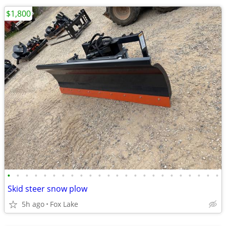
$1,800
•
•
•
•
•
•
•
•
•
•
•
•
•
•
•
•
•
•
•
•
•
•
•
•
Skid steer snow plow
5h ago
Fox Lake