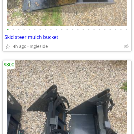
•
•
•
•
•
•
•
•
•
•
•
•
•
•
•
•
•
•
•
•
•
•
•
Skid steer mulch bucket
4h ago
Ingleside
$800