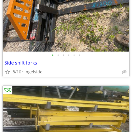
•
•
•
•
•
•
Side shift forks
8/10
Ingelside
$30