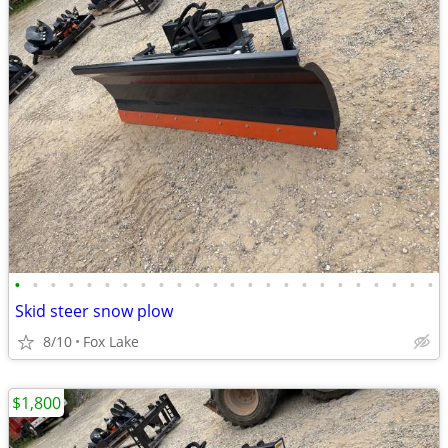
•
•
•
•
•
•
•
•
•
•
•
•
•
•
•
•
•
•
•
•
•
•
•
•
Skid steer snow plow
8/10
Fox Lake
$1,800