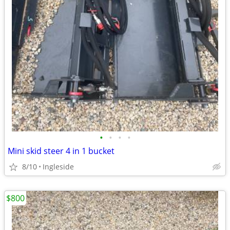
•
•
•
•
Mini skid steer 4 in 1 bucket
8/10
Ingleside
$800