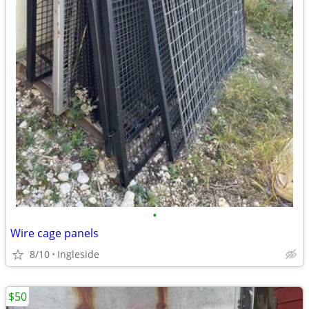
•
Wire cage panels
8/10
Ingleside
$50