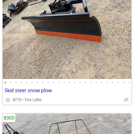
•
•
•
•
•
•
•
•
•
•
•
•
•
•
•
•
•
•
•
•
•
•
•
•
Skid steer snow plow
8/10
Fox Lake
$900