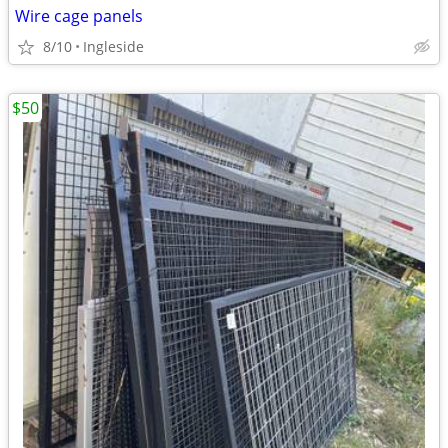
Wire cage panels
8/10
Ingleside
$50