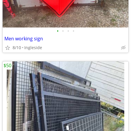
•
•
•
•
Men working sign
8/10
Ingleside
$50