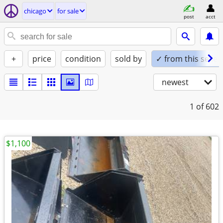
chicago
for sale
post
acct
+
price
condition
sold by
✓ from this seller
newest
1
of 602
$1,100