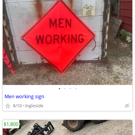
•
•
•
•
Men working sign
8/10
Ingleside
$1,800