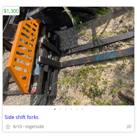
$1,300
•
•
•
•
•
•
Side shift forks
8/10
Ingelside