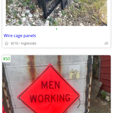
•
Wire cage panels
8/10
Ingleside
$50