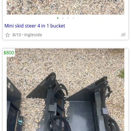
•
•
•
•
Mini skid steer 4 in 1 bucket
8/10
Ingleside
$800