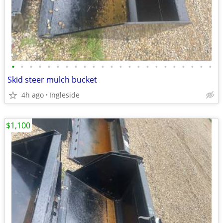
•
•
•
•
•
•
•
•
•
•
•
•
•
•
•
•
•
•
•
•
•
•
•
Skid steer mulch bucket
4h ago
Ingleside
$1,100