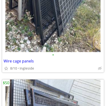
•
Wire cage panels
8/10
Ingleside
$50