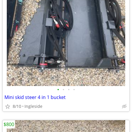
•
•
•
•
Mini skid steer 4 in 1 bucket
8/10
Ingleside
$800