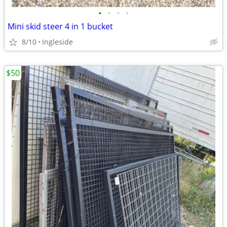
•
•
•
•
Mini skid steer 4 in 1 bucket
8/10
Ingleside
$50