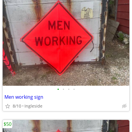
•
•
•
•
Men working sign
8/10
Ingleside
$50