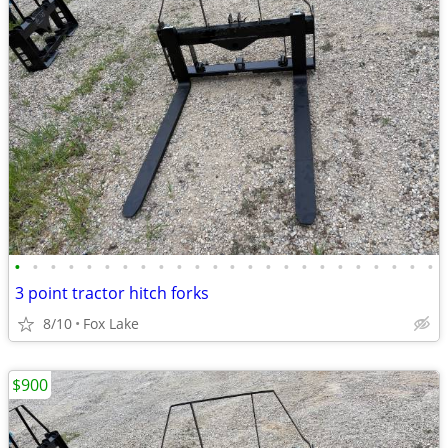
•
•
•
•
•
•
•
•
•
•
•
•
•
•
•
•
•
•
•
•
•
•
•
•
3 point tractor hitch forks
8/10
Fox Lake
$900