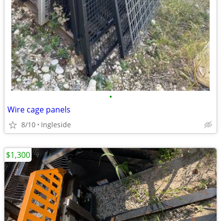
•
Wire cage panels
8/10
Ingleside
$1,300