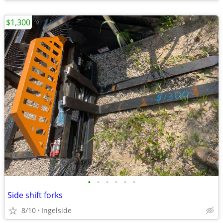
$1,300
•
•
•
•
•
•
Side shift forks
8/10
Ingelside