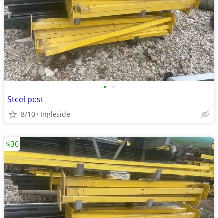
•
•
Steel post
8/10
Ingleside
$30