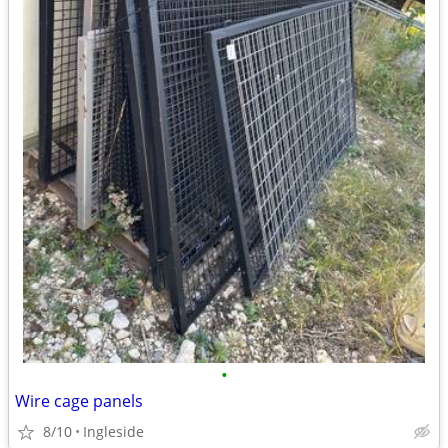
•
Wire cage panels
8/10
Ingleside