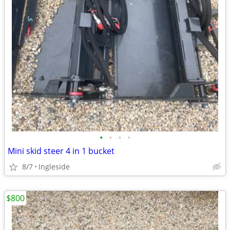
•
•
•
•
Mini skid steer 4 in 1 bucket
8/7
Ingleside
$800