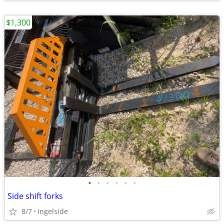
$1,300
•
•
•
•
•
•
Side shift forks
8/7
Ingelside