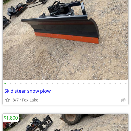
•
•
•
•
•
•
•
•
•
•
•
•
•
•
•
•
•
•
•
•
•
•
•
•
Skid steer snow plow
8/7
Fox Lake
$1,800