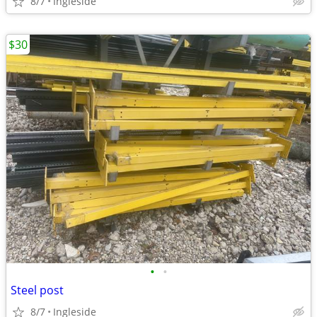
8/7
Ingleside
$30
•
•
Steel post
8/7
Ingleside