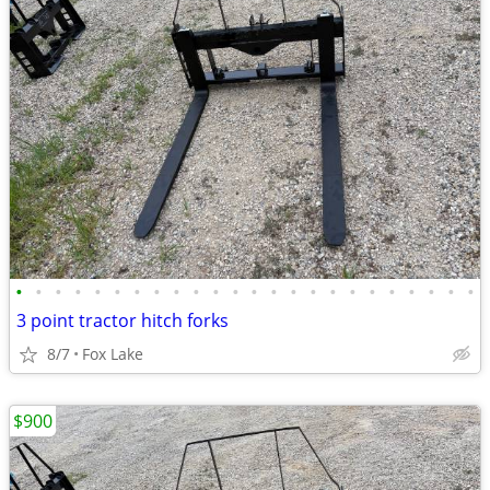
•
•
•
•
•
•
•
•
•
•
•
•
•
•
•
•
•
•
•
•
•
•
•
•
3 point tractor hitch forks
8/7
Fox Lake
$900