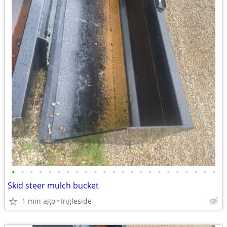
•
•
•
•
•
•
•
•
•
•
•
•
•
•
•
•
•
•
•
•
•
•
•
Skid steer mulch bucket
1 min ago
Ingleside