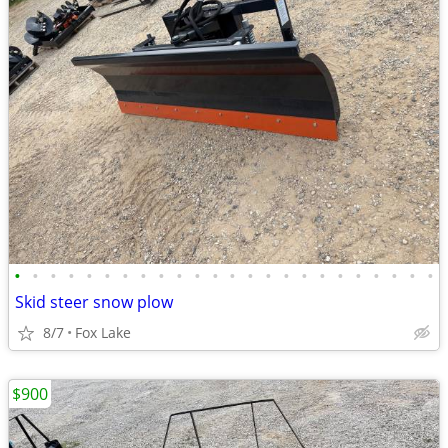
•
•
•
•
•
•
•
•
•
•
•
•
•
•
•
•
•
•
•
•
•
•
•
•
Skid steer snow plow
8/7
Fox Lake
$900