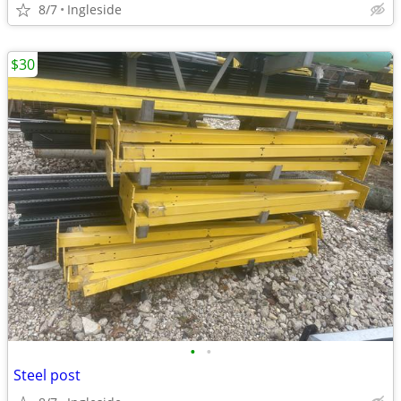
8/7
Ingleside
$30
•
•
Steel post