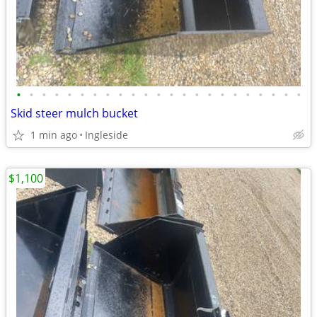
•
•
•
•
•
•
•
•
•
•
•
•
•
•
•
•
•
•
•
•
•
•
•
Skid steer mulch bucket
1 min ago
Ingleside
$1,100