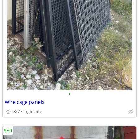
•
Wire cage panels
8/7
Ingleside
$50