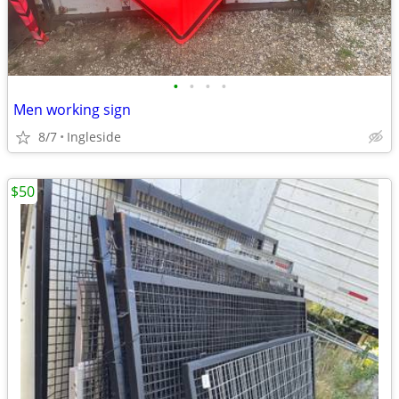
•
•
•
•
Men working sign
8/7
Ingleside
$50