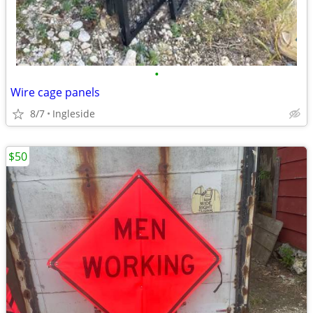
•
Wire cage panels
8/7
Ingleside
$50