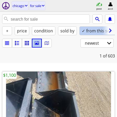
chicago
for sale
post
acct
+
price
condition
sold by
✓ from this seller
newest
1
of 603
$1,100