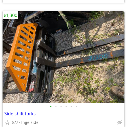
$1,300
•
•
•
•
•
•
Side shift forks
8/7
Ingelside