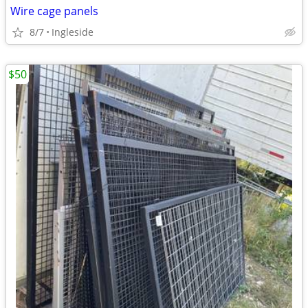
Wire cage panels
8/7
Ingleside
$50