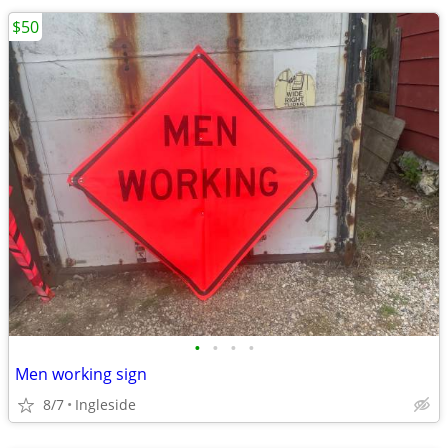
$50
•
•
•
•
Men working sign
8/7
Ingleside