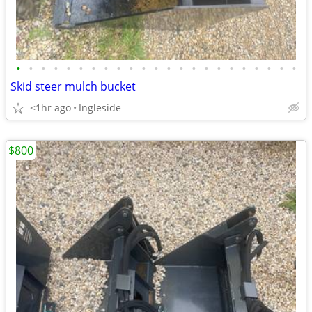
•
•
•
•
•
•
•
•
•
•
•
•
•
•
•
•
•
•
•
•
•
•
•
Skid steer mulch bucket
<1hr ago
Ingleside
$800