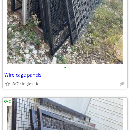
•
Wire cage panels
8/7
Ingleside
$50