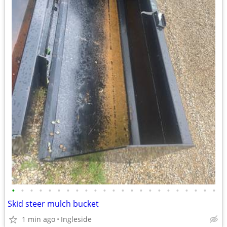
•
•
•
•
•
•
•
•
•
•
•
•
•
•
•
•
•
•
•
•
•
•
•
Skid steer mulch bucket
1 min ago
Ingleside