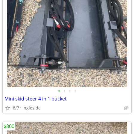
•
•
•
•
Mini skid steer 4 in 1 bucket
8/7
Ingleside
$800