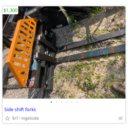
$1,300
•
•
•
•
•
•
Side shift forks
8/7
Ingelside