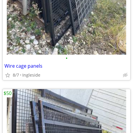
•
Wire cage panels
8/7
Ingleside
$50