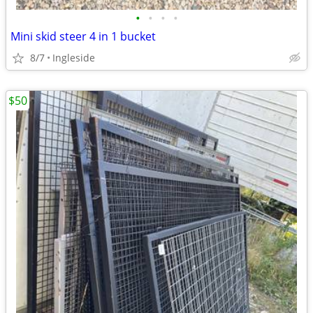
•
•
•
•
Mini skid steer 4 in 1 bucket
8/7
Ingleside
$50