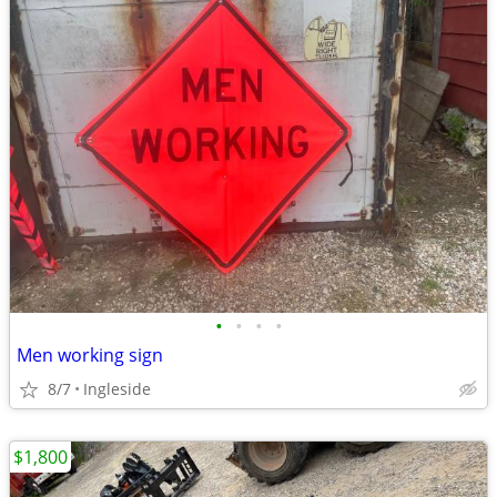
•
•
•
•
Men working sign
8/7
Ingleside
$1,800