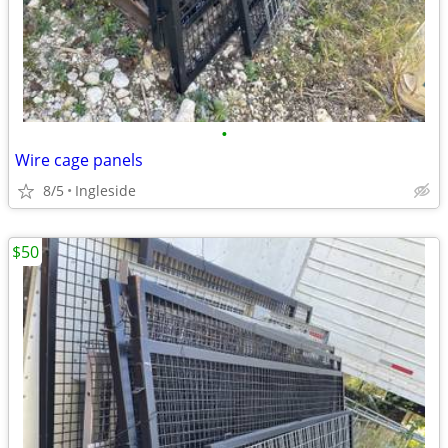
•
Wire cage panels
8/5
Ingleside
$50