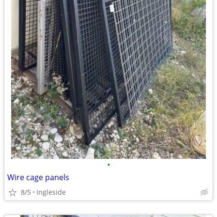
•
Wire cage panels
8/5
Ingleside