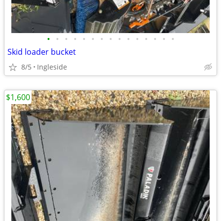
•
•
•
•
•
•
•
•
•
•
•
•
•
•
•
Skid loader bucket
8/5
Ingleside
$1,600