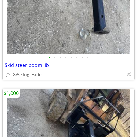
•
•
•
•
•
•
•
•
Skid steer boom jib
8/5
Ingleside
$1,000