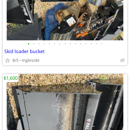
•
•
•
•
•
•
•
•
•
•
•
•
•
•
•
Skid loader bucket
8/5
Ingleside
$1,600