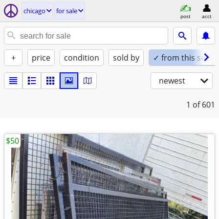
chicago
for sale
post
acct
+
price
condition
sold by
✓ from this seller
newest
1
of 601
$50