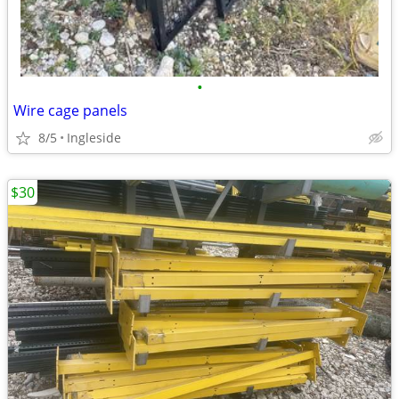
•
Wire cage panels
8/5
Ingleside
$30