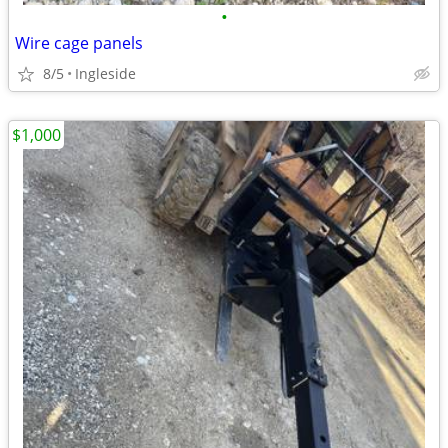
•
Wire cage panels
8/5
Ingleside
$1,000