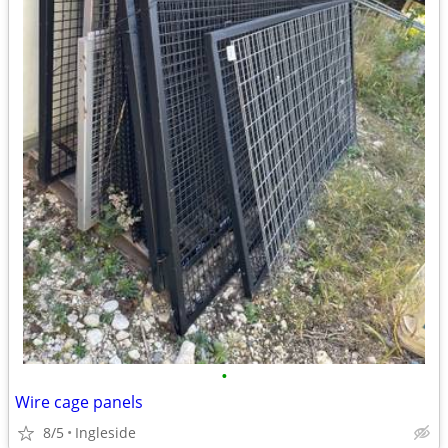
•
Wire cage panels
8/5
Ingleside