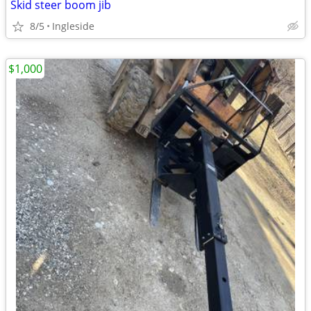
Skid steer boom jib
8/5
Ingleside
$1,000