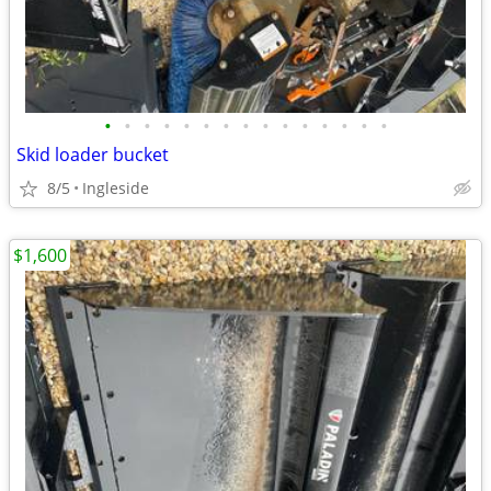
•
•
•
•
•
•
•
•
•
•
•
•
•
•
•
Skid loader bucket
8/5
Ingleside
$1,600