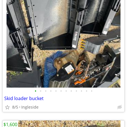
•
•
•
•
•
•
•
•
•
•
•
•
Skid loader bucket
8/5
Ingleside
$1,600