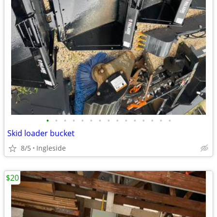
•
•
•
•
•
•
•
•
•
•
•
•
•
•
•
Skid loader bucket
8/5
Ingleside
$20