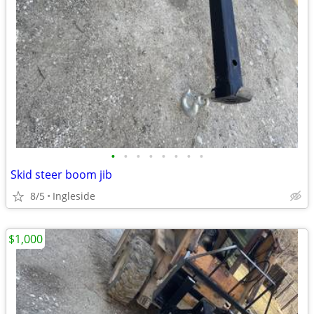
•
•
•
•
•
•
•
•
Skid steer boom jib
8/5
Ingleside
$1,000