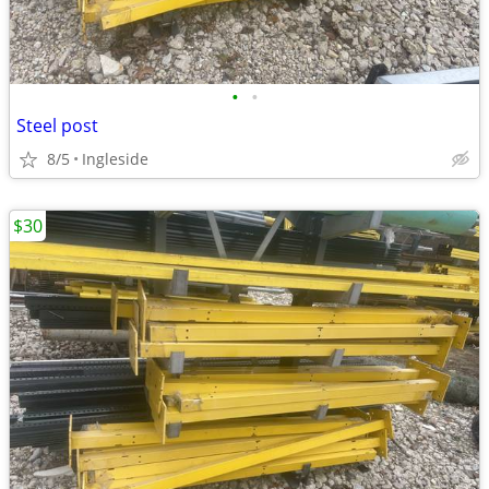
•
•
Steel post
8/5
Ingleside
$30