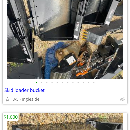
•
•
•
•
•
•
•
•
•
•
•
•
Skid loader bucket
8/5
Ingleside
$1,600