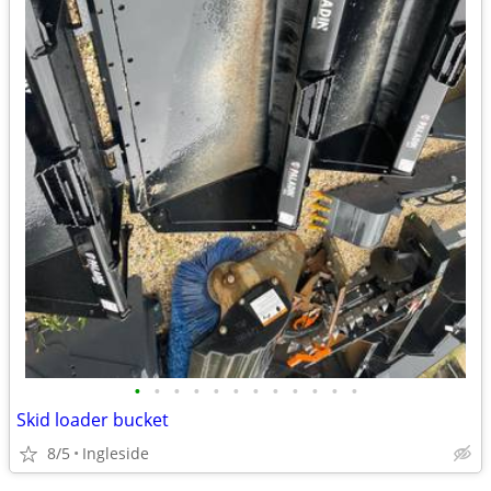
•
•
•
•
•
•
•
•
•
•
•
•
Skid loader bucket
8/5
Ingleside