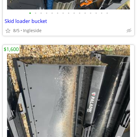
•
•
•
•
•
•
•
•
•
•
•
•
•
•
•
Skid loader bucket
8/5
Ingleside
$1,600