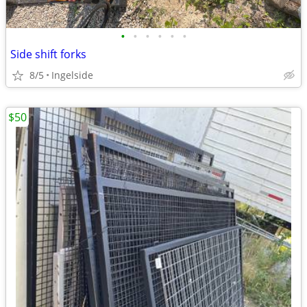
•
•
•
•
•
•
Side shift forks
8/5
Ingelside
$50