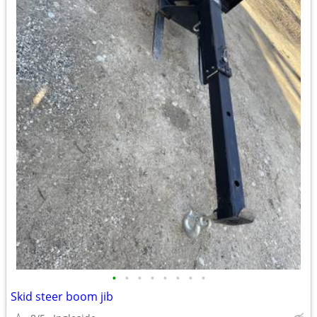
•
•
•
•
•
•
•
•
Skid steer boom jib