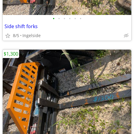
•
•
•
•
•
•
Side shift forks
8/5
Ingelside
$1,300