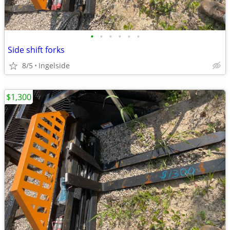
•
•
•
•
•
•
Side shift forks
8/5
Ingelside
$1,300