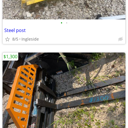
•
•
Steel post
8/5
Ingleside
$1,300