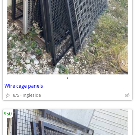
•
Wire cage panels
8/5
Ingleside
$50