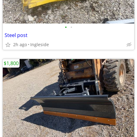
•
•
Steel post
2h ago
Ingleside
$1,800