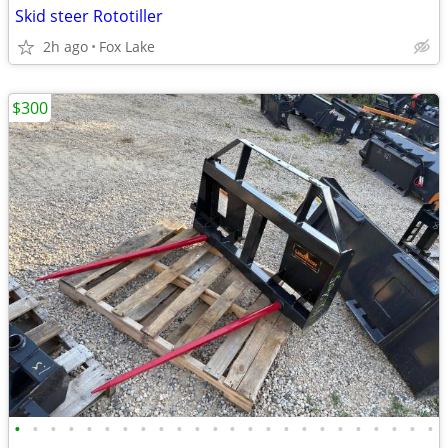
Skid steer Rototiller
2h ago
Fox Lake
$300
•
•
•
•
•
•
•
•
•
•
•
•
•
•
•
•
•
•
•
•
•
•
•
•