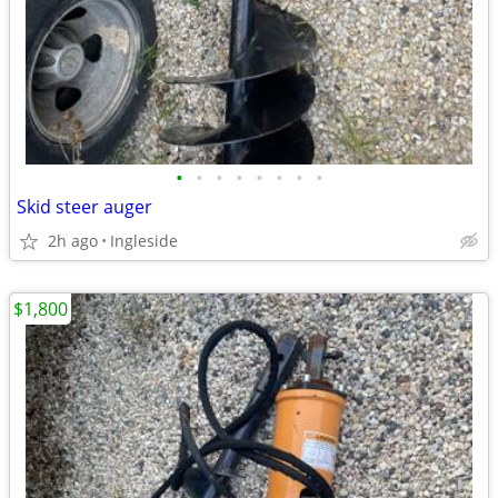
•
•
•
•
•
•
•
•
Skid steer auger
2h ago
Ingleside
$1,800