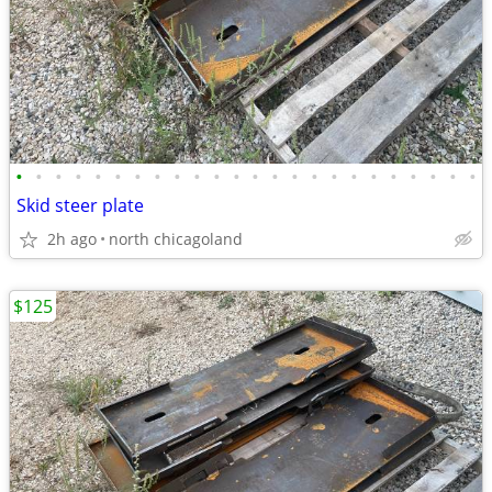
•
•
•
•
•
•
•
•
•
•
•
•
•
•
•
•
•
•
•
•
•
•
•
•
Skid steer plate
2h ago
north chicagoland
$125