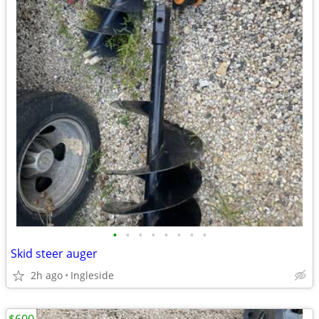
•
•
•
•
•
•
•
•
Skid steer auger
2h ago
Ingleside