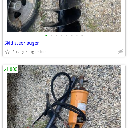
•
•
•
•
•
•
•
•
Skid steer auger
2h ago
Ingleside
$1,800