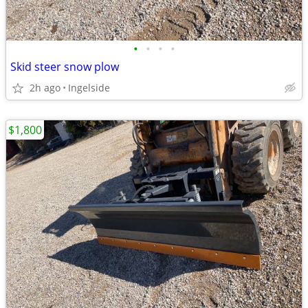
•
•
•
•
Skid steer snow plow
2h ago
Ingelside
$1,800