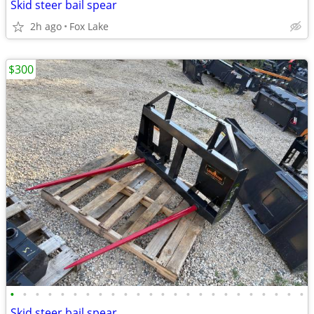
Skid steer bail spear
2h ago
Fox Lake
$300
•
•
•
•
•
•
•
•
•
•
•
•
•
•
•
•
•
•
•
•
•
•
•
•
Skid steer bail spear