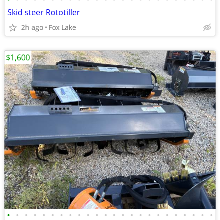
Skid steer Rototiller
2h ago
Fox Lake
$1,600
•
•
•
•
•
•
•
•
•
•
•
•
•
•
•
•
•
•
•
•
•
•
•
•