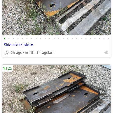
•
•
•
•
•
•
•
•
•
•
•
•
•
•
•
•
•
•
•
•
•
•
•
•
Skid steer plate
2h ago
north chicagoland
$125