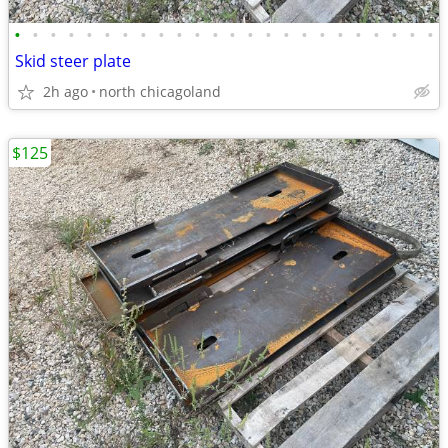
•
•
•
•
•
•
•
•
•
•
•
•
•
•
•
•
•
•
•
•
•
•
•
•
Skid steer plate
2h ago
north chicagoland
$125