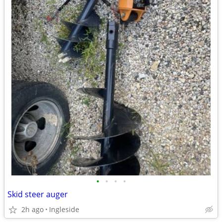
•
•
•
•
Skid steer auger
2h ago
Ingleside