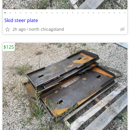
•
•
•
•
•
•
•
•
•
•
•
•
•
•
•
•
•
•
•
•
•
•
•
•
Skid steer plate
2h ago
north chicagoland
$125