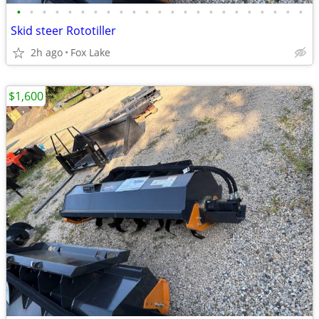
•
•
•
•
•
•
•
•
•
•
•
•
•
•
•
•
•
•
•
•
•
•
•
Skid steer Rototiller
2h ago
Fox Lake
$1,600