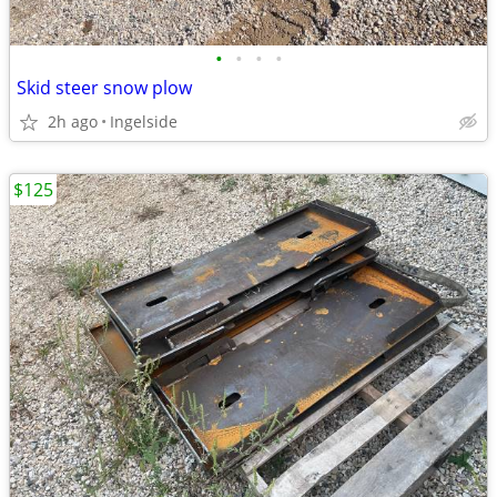
•
•
•
•
Skid steer snow plow
2h ago
Ingelside
$125