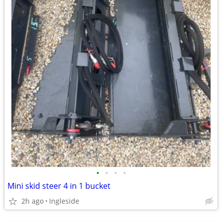
•
•
•
•
Mini skid steer 4 in 1 bucket
2h ago
Ingleside