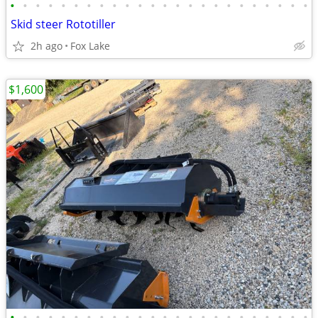
•
•
•
•
•
•
•
•
•
•
•
•
•
•
•
•
•
•
•
•
•
•
•
•
Skid steer Rototiller
2h ago
Fox Lake
$1,600
•
•
•
•
•
•
•
•
•
•
•
•
•
•
•
•
•
•
•
•
•
•
•
•