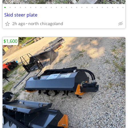
•
•
•
•
•
•
•
•
•
•
•
•
•
•
•
•
•
•
•
•
•
•
•
•
Skid steer plate
2h ago
north chicagoland
$1,600