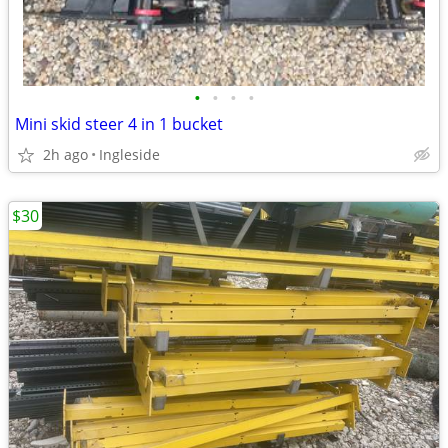
•
•
•
•
Mini skid steer 4 in 1 bucket
2h ago
Ingleside
$30