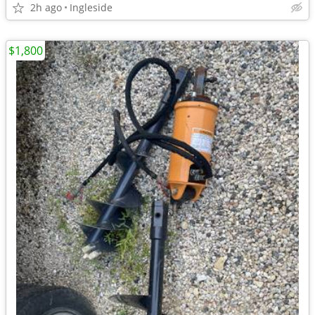
2h ago
Ingleside
$1,800