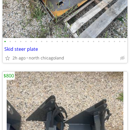
•
•
•
•
•
•
•
•
•
•
•
•
•
•
•
•
•
•
•
•
•
•
•
•
Skid steer plate
2h ago
north chicagoland
$800