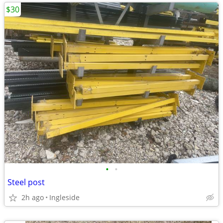
$30
•
•
Steel post
2h ago
Ingleside