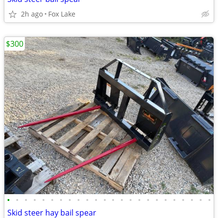
2h ago
Fox Lake
$300
•
•
•
•
•
•
•
•
•
•
•
•
•
•
•
•
•
•
•
•
•
•
•
•
Skid steer hay bail spear