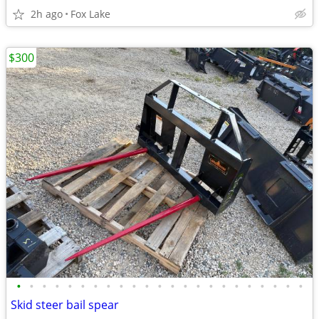
2h ago
Fox Lake
$300
•
•
•
•
•
•
•
•
•
•
•
•
•
•
•
•
•
•
•
•
•
•
•
Skid steer bail spear