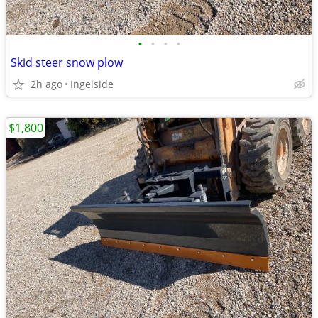
•
•
•
•
Skid steer snow plow
2h ago
Ingelside
$1,800