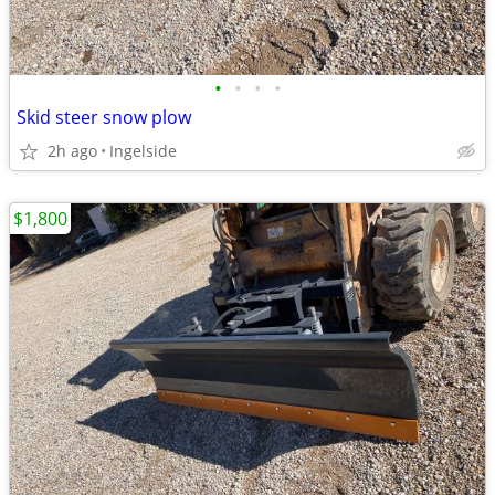
•
•
•
•
Skid steer snow plow
2h ago
Ingelside
$1,800