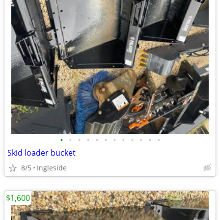
•
•
•
•
•
•
•
•
•
•
•
•
Skid loader bucket
8/5
Ingleside
$1,600