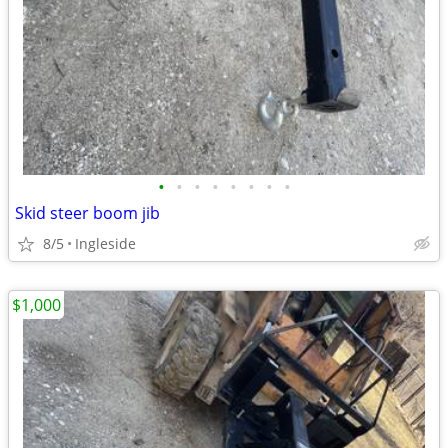
•
•
•
•
•
•
•
•
Skid steer boom jib
8/5
Ingleside
$1,000