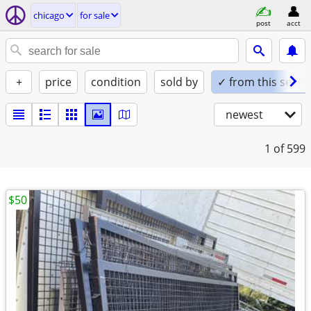
chicago
for sale
post
acct
+
price
condition
sold by
✓ from this seller
newest
1
of 599
$50