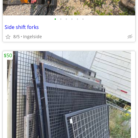
•
•
•
•
•
•
Side shift forks
8/5
Ingelside
$50