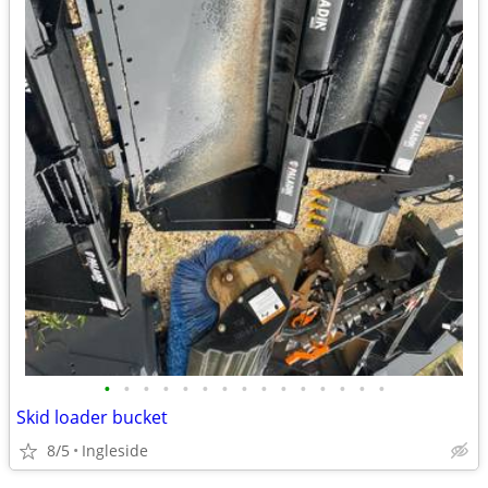
•
•
•
•
•
•
•
•
•
•
•
•
•
•
•
Skid loader bucket
8/5
Ingleside