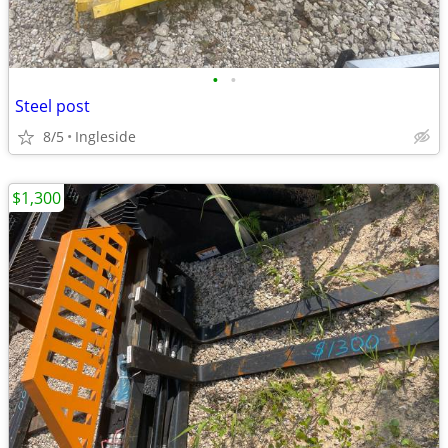
•
•
Steel post
8/5
Ingleside
$1,300