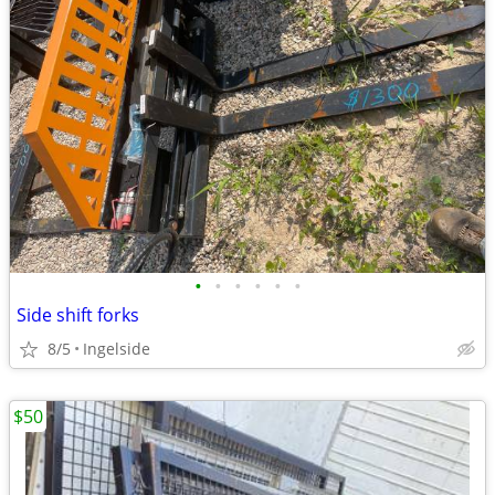
•
•
•
•
•
•
Side shift forks
8/5
Ingelside
$50