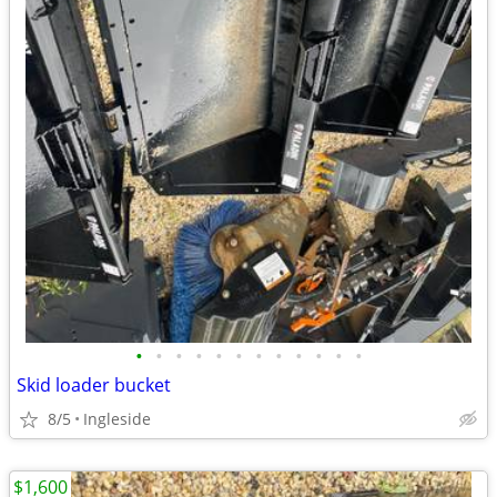
•
•
•
•
•
•
•
•
•
•
•
•
Skid loader bucket
8/5
Ingleside
$1,600