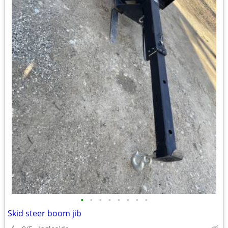
•
•
•
•
•
•
•
•
Skid steer boom jib