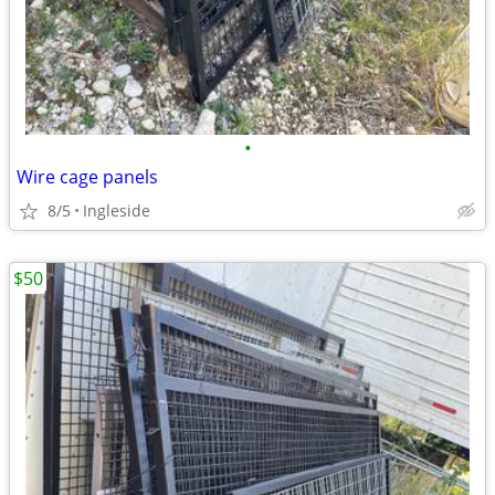
•
Wire cage panels
8/5
Ingleside
$50