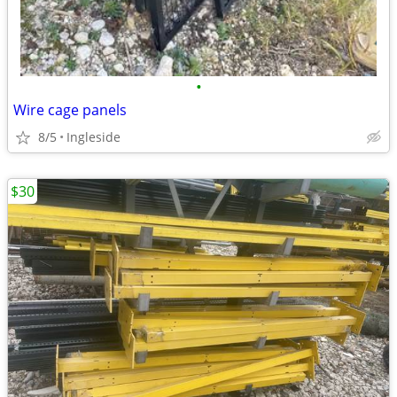
•
Wire cage panels
8/5
Ingleside
$30