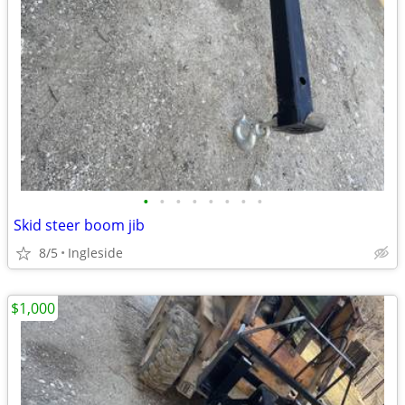
•
•
•
•
•
•
•
•
Skid steer boom jib
8/5
Ingleside
$1,000