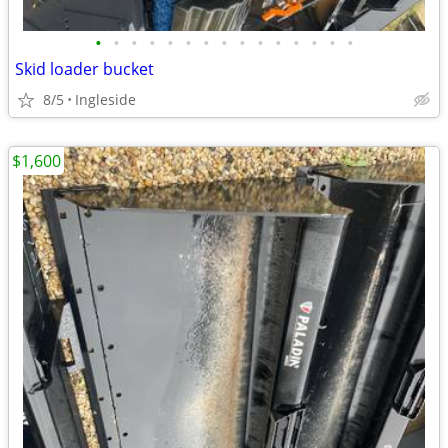
•
•
•
•
•
•
•
•
•
•
•
•
•
•
•
Skid loader bucket
8/5
Ingleside
$1,600