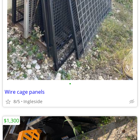
•
Wire cage panels
8/5
Ingleside
$1,300