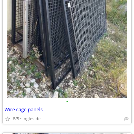
•
Wire cage panels
8/5
Ingleside