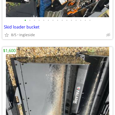
•
•
•
•
•
•
•
•
•
•
•
•
•
•
•
Skid loader bucket
8/5
Ingleside
$1,600