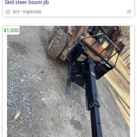
Skid steer boom jib
8/5
Ingleside
$1,000