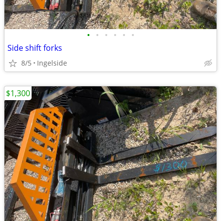
•
•
•
•
•
•
Side shift forks
8/5
Ingelside
$1,300