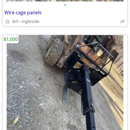
•
Wire cage panels
8/5
Ingleside
$1,000