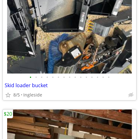
•
•
•
•
•
•
•
•
•
•
•
•
•
•
•
Skid loader bucket
8/5
Ingleside
$20