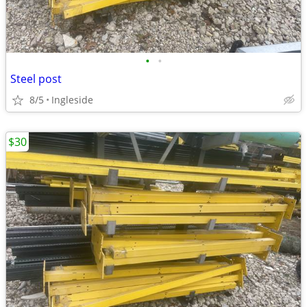
•
•
Steel post
8/5
Ingleside
$30