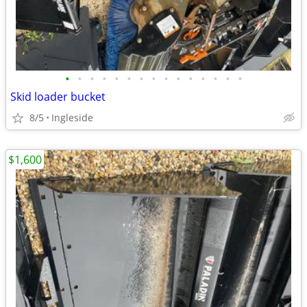
•
•
•
•
•
•
•
•
•
•
•
•
•
•
•
Skid loader bucket
8/5
Ingleside
$1,600