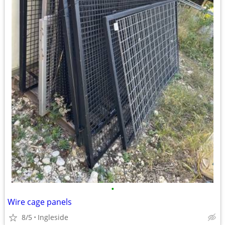
•
Wire cage panels
8/5
Ingleside