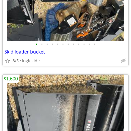
•
•
•
•
•
•
•
•
•
•
•
•
Skid loader bucket
8/5
Ingleside
$1,600