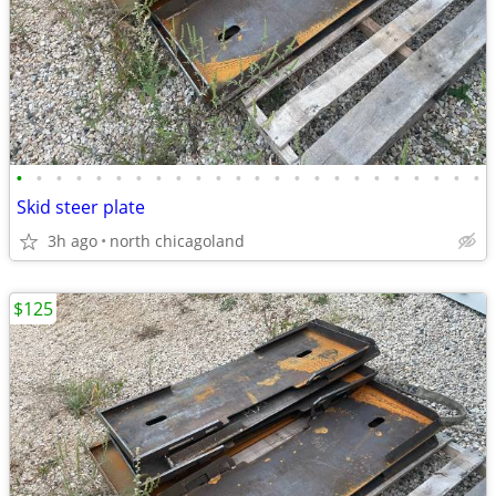
•
•
•
•
•
•
•
•
•
•
•
•
•
•
•
•
•
•
•
•
•
•
•
•
Skid steer plate
3h ago
north chicagoland
$125