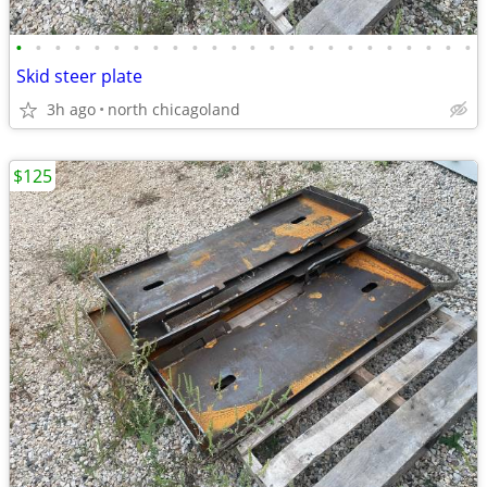
•
•
•
•
•
•
•
•
•
•
•
•
•
•
•
•
•
•
•
•
•
•
•
•
Skid steer plate
3h ago
north chicagoland
$125