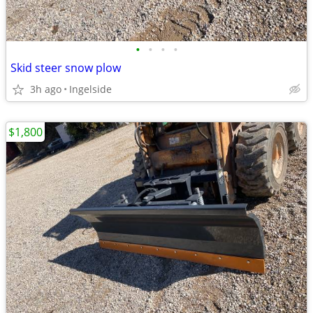
•
•
•
•
Skid steer snow plow
3h ago
Ingelside
$1,800