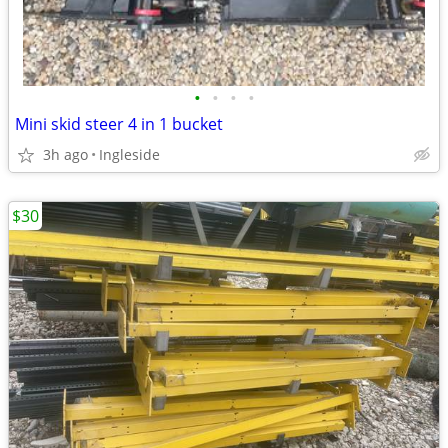
•
•
•
•
Mini skid steer 4 in 1 bucket
3h ago
Ingleside
$30