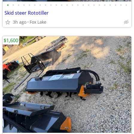
•
•
•
•
•
•
•
•
•
•
•
•
•
•
•
•
•
•
•
•
•
•
•
Skid steer Rototiller
3h ago
Fox Lake
$1,600