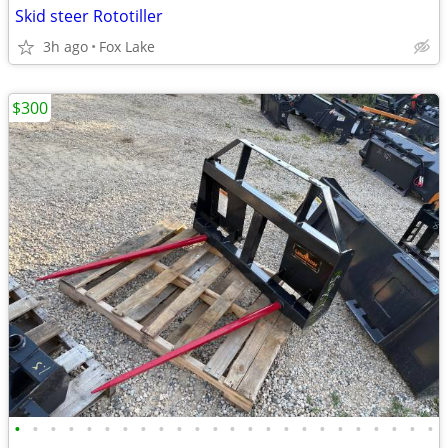
Skid steer Rototiller
3h ago
Fox Lake
$300
•
•
•
•
•
•
•
•
•
•
•
•
•
•
•
•
•
•
•
•
•
•
•
•