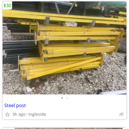
$30
•
•
Steel post
3h ago
Ingleside