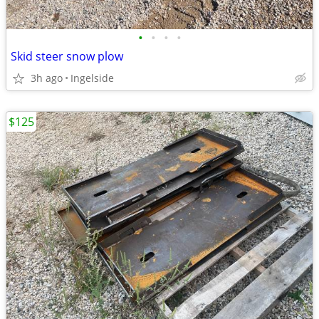
•
•
•
•
Skid steer snow plow
3h ago
Ingelside
$125