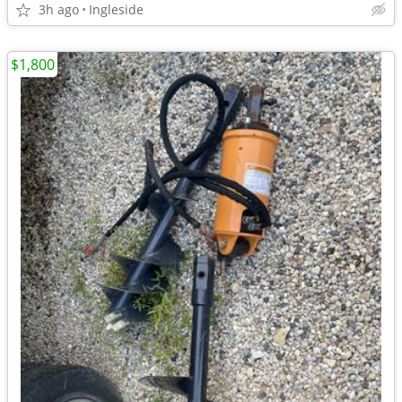
3h ago
Ingleside
$1,800