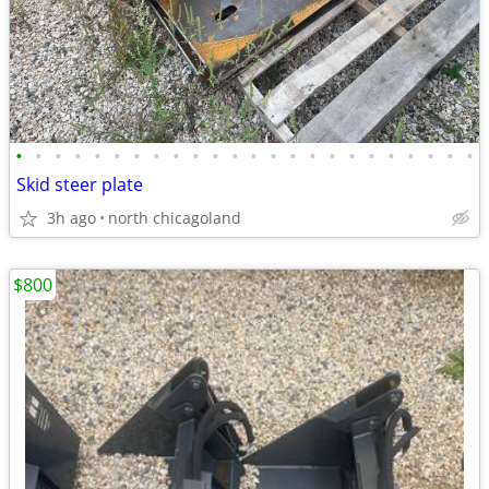
•
•
•
•
•
•
•
•
•
•
•
•
•
•
•
•
•
•
•
•
•
•
•
•
Skid steer plate
3h ago
north chicagoland
$800