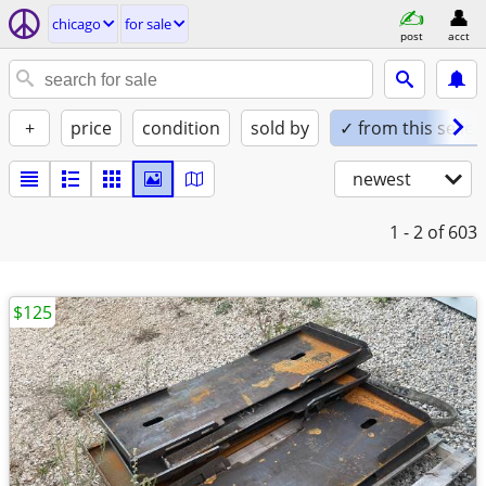
chicago
for sale
post
acct
+
price
condition
sold by
✓ from this seller
newest
1 - 2
of 603
$125