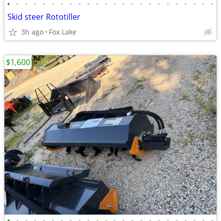
•
•
•
•
•
•
•
•
•
•
•
•
•
•
•
•
•
•
•
•
•
•
•
•
Skid steer Rototiller
3h ago
Fox Lake
$1,600
•
•
•
•
•
•
•
•
•
•
•
•
•
•
•
•
•
•
•
•
•
•
•
•