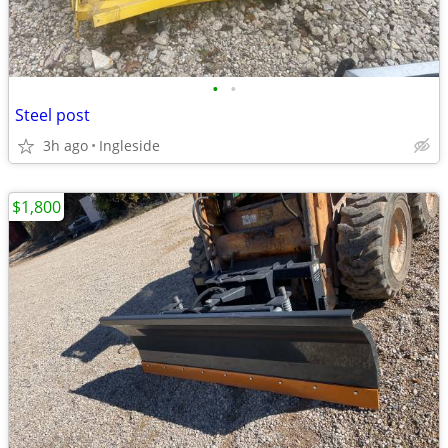
•
•
Steel post
3h ago
Ingleside
$1,800