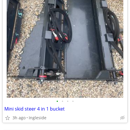
•
•
•
•
Mini skid steer 4 in 1 bucket
3h ago
Ingleside