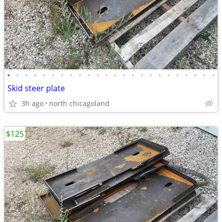
•
•
•
•
•
•
•
•
•
•
•
•
•
•
•
•
•
•
•
•
•
•
•
•
Skid steer plate
3h ago
north chicagoland
$125