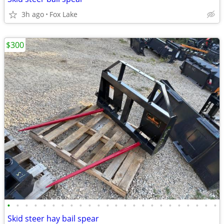
3h ago
Fox Lake
$300
•
•
•
•
•
•
•
•
•
•
•
•
•
•
•
•
•
•
•
•
•
•
•
•
Skid steer hay bail spear