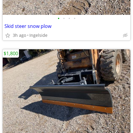
•
•
•
•
Skid steer snow plow
3h ago
Ingelside
$1,800