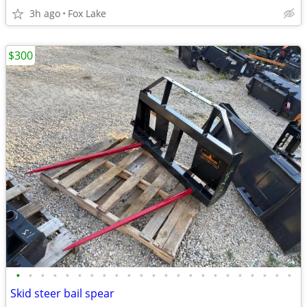
3h ago
Fox Lake
$300
•
•
•
•
•
•
•
•
•
•
•
•
•
•
•
•
•
•
•
•
•
•
•
Skid steer bail spear