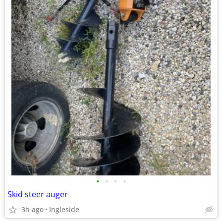
•
•
•
•
Skid steer auger
3h ago
Ingleside