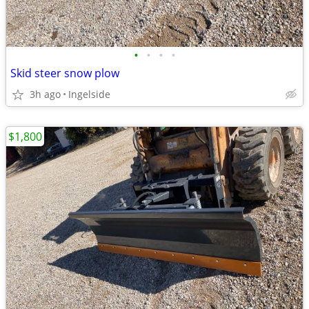
•
•
•
•
Skid steer snow plow
3h ago
Ingelside
$1,800