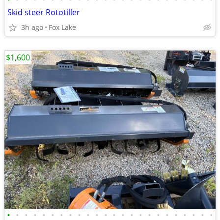
Skid steer Rototiller
3h ago
Fox Lake
$1,600
•
•
•
•
•
•
•
•
•
•
•
•
•
•
•
•
•
•
•
•
•
•
•
•