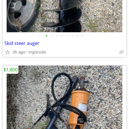
•
•
•
•
•
•
•
•
Skid steer auger
3h ago
Ingleside
$1,800