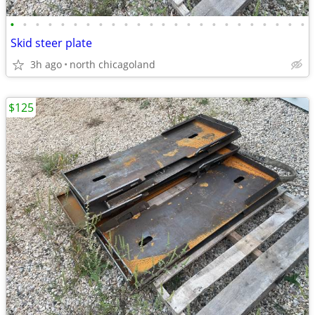
•
•
•
•
•
•
•
•
•
•
•
•
•
•
•
•
•
•
•
•
•
•
•
•
Skid steer plate
3h ago
north chicagoland
$125