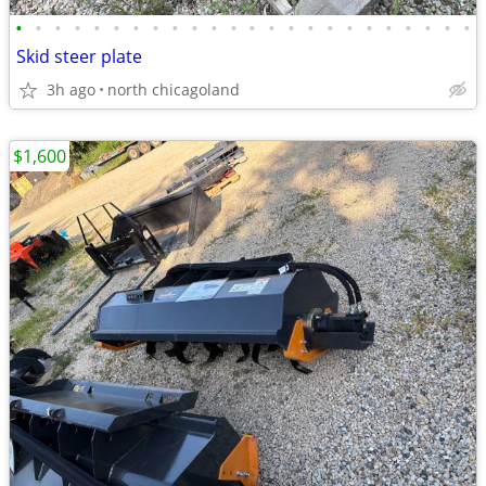
•
•
•
•
•
•
•
•
•
•
•
•
•
•
•
•
•
•
•
•
•
•
•
•
Skid steer plate
3h ago
north chicagoland
$1,600