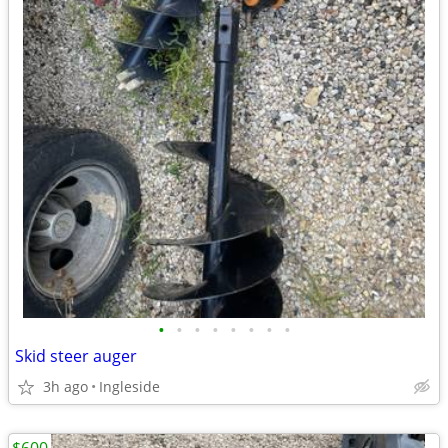
•
•
•
•
•
•
•
•
Skid steer auger
3h ago
Ingleside