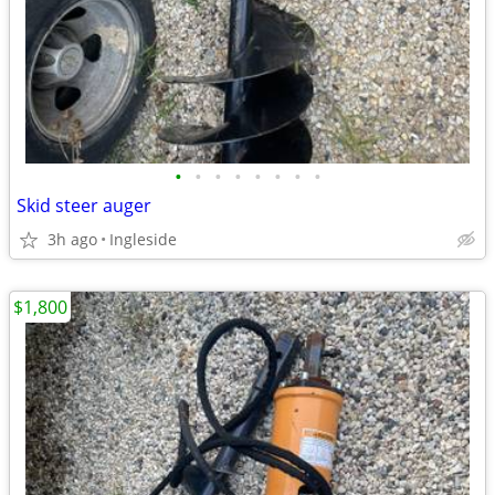
•
•
•
•
•
•
•
•
Skid steer auger
3h ago
Ingleside
$1,800