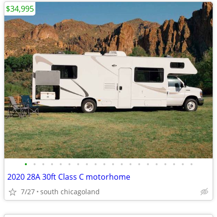
$34,995
•
•
•
•
•
•
•
•
•
•
•
•
•
•
•
•
•
•
•
•
2020 28A 30ft Class C motorhome
7/27
south chicagoland