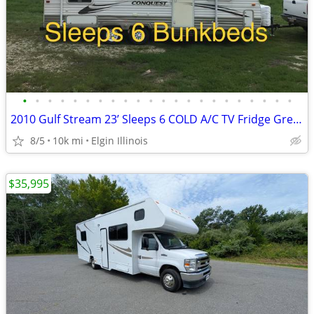
•
•
•
•
•
•
•
•
•
•
•
•
•
•
•
•
•
•
•
•
•
•
2010 Gulf Stream 23’ Sleeps 6 COLD A/C TV Fridge Great Starter Bunkbed
8/5
10k mi
Elgin Illinois
$35,995