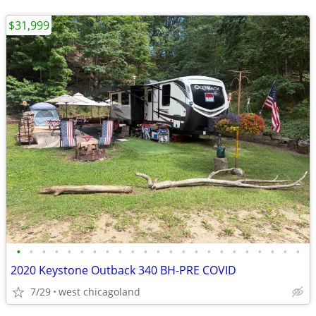
$31,999
•
•
•
•
•
•
•
•
•
•
•
•
•
•
•
•
•
•
•
•
•
•
•
2020 Keystone Outback 340 BH-PRE COVID
7/29
west chicagoland