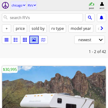
chicago
RVs
post
acct
+
price
sold by
rv type
model year
condi
newest
1 - 2
of 42
$30,995