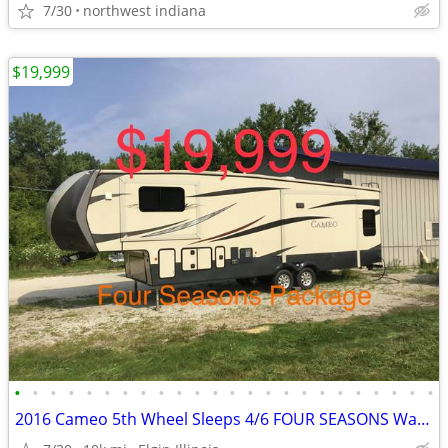
7/30
northwest indiana
$19,999
•
•
•
•
•
•
•
•
•
•
•
•
•
•
•
•
•
•
•
•
•
•
•
•
2016 Cameo 5th Wheel Sleeps 4/6 FOUR SEASONS Washer/Dryer Fireplace AC