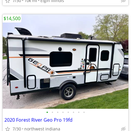
7/30
10k mi
Elgin Illinois
$14,500
•
•
•
•
•
•
•
•
2020 Forest River Geo Pro 19fd
7/30
northwest indiana