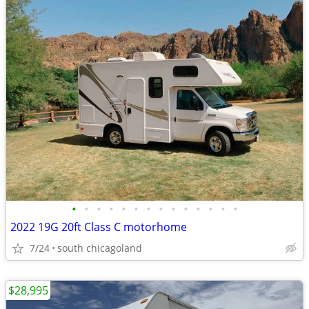
•
•
•
•
•
•
•
•
•
•
•
•
•
•
2022 19G 20ft Class C motorhome
7/24
south chicagoland
$28,995