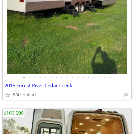
•
•
•
•
•
•
•
•
•
•
•
•
•
•
•
•
•
2015 Forest River Cedar Creek
8/4
Hobart
$109,000