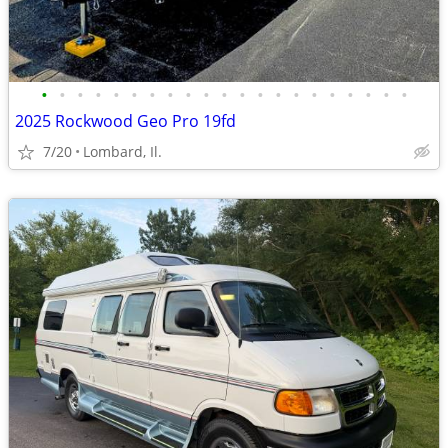
•
•
•
•
•
•
•
•
•
•
•
•
•
•
•
•
•
•
•
•
•
2025 Rockwood Geo Pro 19fd
7/20
Lombard, Il.