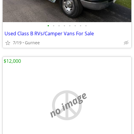
•
•
•
•
•
•
•
•
Used Class B RVs/Camper Vans For Sale
7/19
Gurnee
$12,000
no image