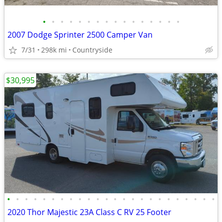
•
•
•
•
•
•
•
•
•
•
•
•
•
•
•
•
2007 Dodge Sprinter 2500 Camper Van
7/31
298k mi
Countryside
$30,995
•
•
•
•
•
•
•
•
•
•
•
•
•
•
•
•
•
•
•
•
•
•
•
•
2020 Thor Majestic 23A Class C RV 25 Footer