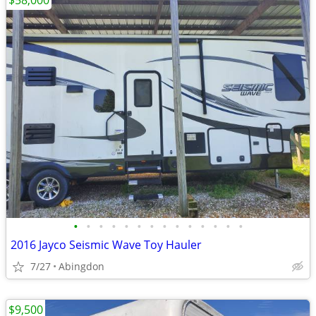
$58,000
•
•
•
•
•
•
•
•
•
•
•
•
•
•
2016 Jayco Seismic Wave Toy Hauler
7/27
Abingdon
$9,500