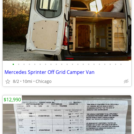
•
•
•
•
•
•
•
•
•
•
•
•
•
•
•
•
•
•
•
•
•
Mercedes Sprinter Off Grid Camper Van
8/2
10mi
Chicago
$12,990