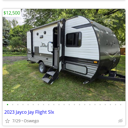
$12,500
•
•
•
•
•
•
•
•
•
•
•
•
•
•
•
•
•
•
•
•
•
•
•
2023 Jayco Jay Flight Slx
7/29
Oswego