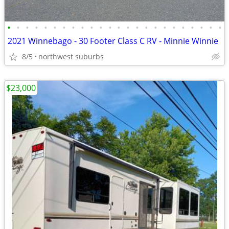
•
•
•
•
•
•
•
•
•
•
•
•
•
•
•
•
•
•
•
•
•
•
•
•
2021 Winnebago - 30 Footer Class C RV - Minnie Winnie
8/5
northwest suburbs
$23,000