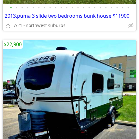
•
•
•
•
•
•
•
•
•
•
•
•
•
•
•
•
•
•
•
•
•
•
2013.puma 3 slide two bedrooms bunk house $11900
7/21
northwest suburbs
$22,900