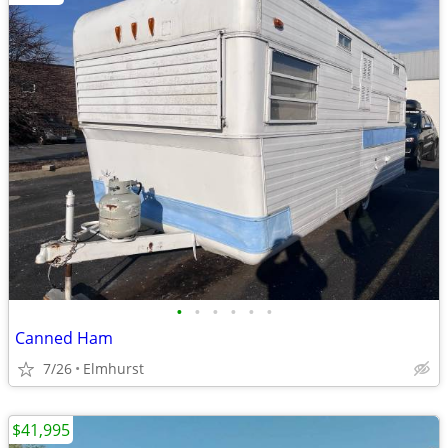
•
•
•
•
•
•
Canned Ham
7/26
Elmhurst
$41,995