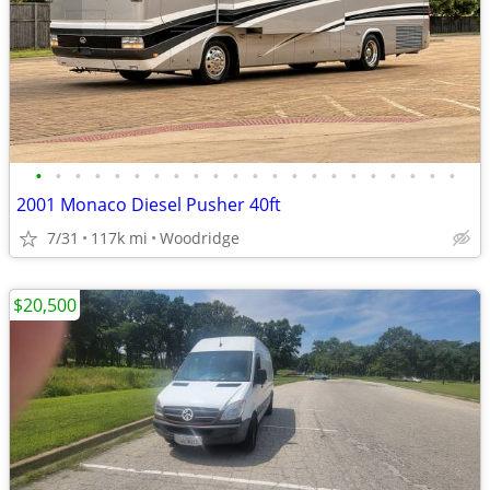
•
•
•
•
•
•
•
•
•
•
•
•
•
•
•
•
•
•
•
•
•
•
2001 Monaco Diesel Pusher 40ft
7/31
117k mi
Woodridge
$20,500