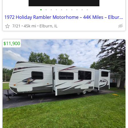
•
•
•
•
•
•
•
•
•
•
1972 Holiday Rambler Motorhome – 44K Miles – Elburn, IL
7/21
45k mi
Elburn, IL
$11,900