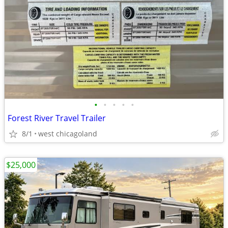
•
•
•
•
•
Forest River Travel Trailer
8/1
west chicagoland
$25,000