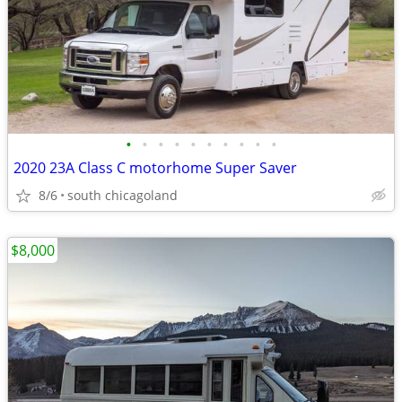
•
•
•
•
•
•
•
•
•
•
2020 23A Class C motorhome Super Saver
8/6
south chicagoland
$8,000