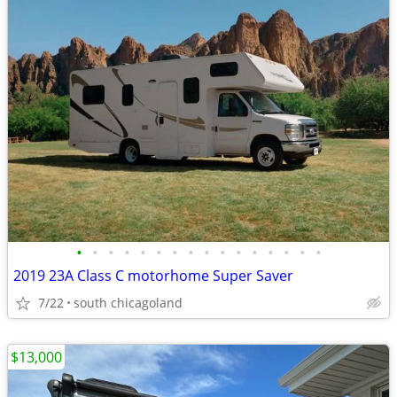
•
•
•
•
•
•
•
•
•
•
•
•
•
•
•
•
2019 23A Class C motorhome Super Saver
7/22
south chicagoland
$13,000