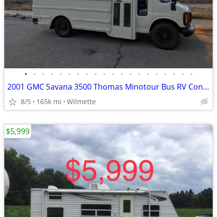
•
•
•
•
•
•
•
•
•
•
•
•
•
•
•
•
•
•
•
•
2001 GMC Savana 3500 Thomas Minotour Bus RV Conversion
8/5
165k mi
Wilmette
$5,999