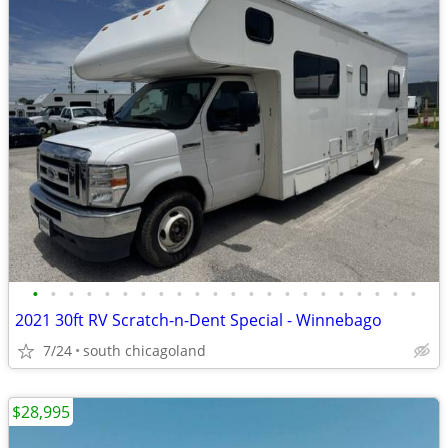
•
•
•
•
•
•
•
•
•
•
•
•
•
•
•
•
•
•
•
•
•
•
2021 30ft RV Scratch-n-Dent Special - Winnebago
7/24
south chicagoland
$28,995