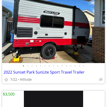
•
•
•
•
•
•
•
•
•
•
•
•
•
•
•
2022 Sunset Park SunLite Sport Travel Trailer
7/22
Hillside
$3,500