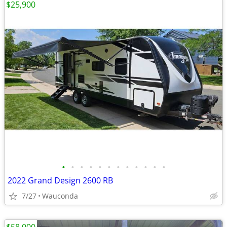
$25,900
•
•
•
•
•
•
•
•
•
•
•
•
2022 Grand Design 2600 RB
7/27
Wauconda