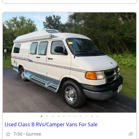
•
•
•
•
•
•
•
•
•
•
•
Used Class B RVs/Camper Vans For Sale
7/30
Gurnee