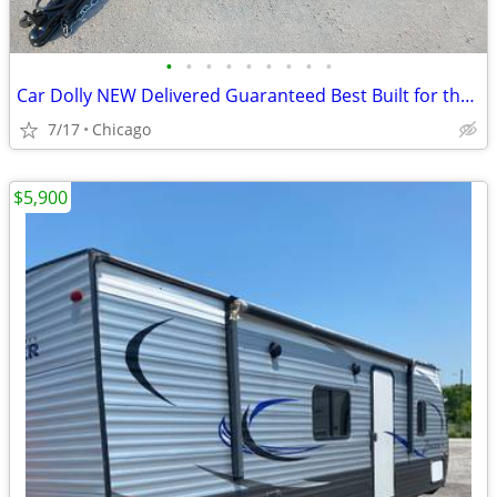
•
•
•
•
•
•
•
•
•
Car Dolly NEW Delivered Guaranteed Best Built for the Money in U.S.!
7/17
Chicago
$5,900