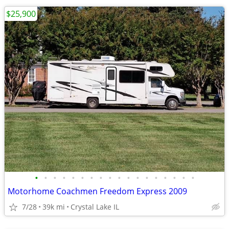
$25,900
•
•
•
•
•
•
•
•
•
•
•
•
•
•
•
•
•
•
Motorhome Coachmen Freedom Express 2009
7/28
39k mi
Crystal Lake IL