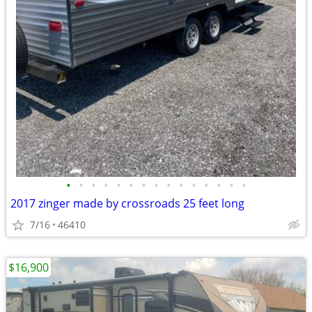
•
•
•
•
•
•
•
•
•
•
•
•
•
•
•
2017 zinger made by crossroads 25 feet long
7/16
46410
$16,900