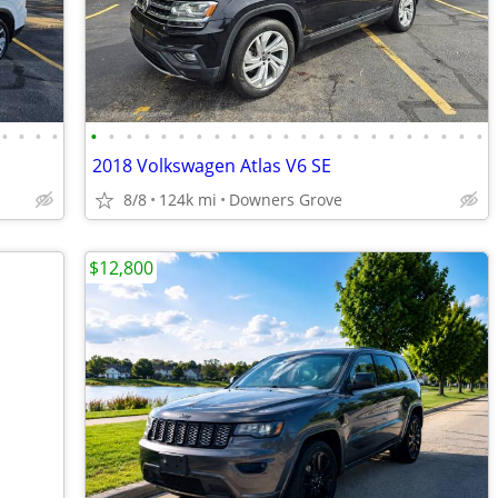
•
•
•
•
•
•
•
•
•
•
•
•
•
•
•
•
•
•
•
•
•
•
•
•
•
•
•
2018 Volkswagen Atlas V6 SE
8/8
124k mi
Downers Grove
$12,800