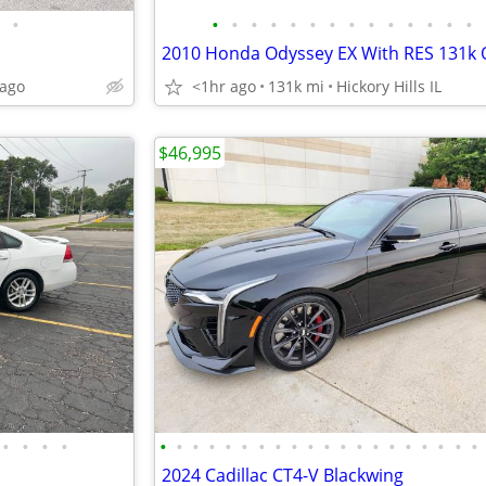
•
•
•
•
•
•
•
•
•
•
•
•
•
•
•
cago
<1hr ago
131k mi
Hickory Hills IL
$46,995
•
•
•
•
•
•
•
•
•
•
•
•
•
•
•
•
•
•
•
•
•
•
•
•
2024 Cadillac CT4-V Blackwing