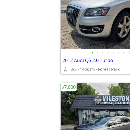
•
•
•
•
•
•
•
•
2012 Audi Q5 2.0 Turbo
8/8
140k mi
Forest Park
$7,000