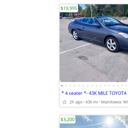
$19,995
•
•
•
•
•
•
•
•
•
•
•
•
•
•
•
•
2h ago
43k mi
Manitowoc Wi
$3,200