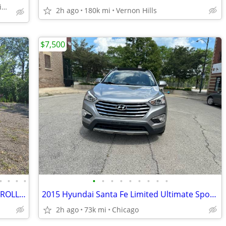
900 Tower Rd Mundelein, IL 60060
2h ago
180k mi
Vernon Hills
$7,500
•
•
•
•
•
•
•
•
•
•
•
•
•
2001 CHEVY 6500 TOW TRUCK FLATBED ROLLBACK 70,000 MILES !!!
2015 Hyundai Santa Fe Limited Ultimate Sport Utility 4D SUV 3.3 6cyl
2h ago
73k mi
Chicago