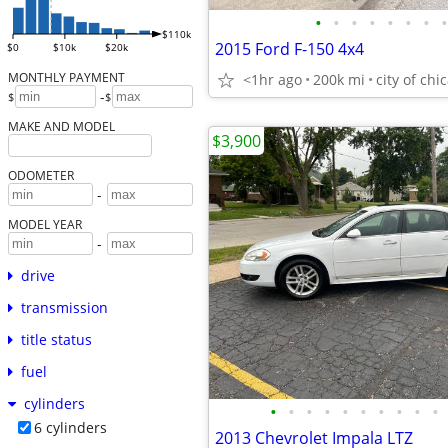
•
•
•
•
•
•
•
•
$110k
2015 Ford F-150 4x4
$0
$10k
$20k
MONTHLY PAYMENT
<1hr ago
200k mi
city of chi
-
$
$
MAKE AND MODEL
$3,900
ODOMETER
-
MODEL YEAR
-
drive
transmission
title status
fuel
cylinders
•
•
•
•
•
•
•
•
•
•
6 cylinders
2013 Chevrolet Impala LTZ