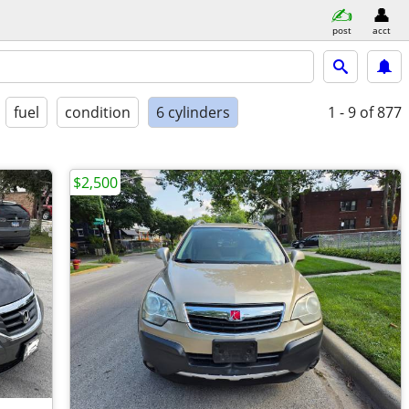
post
acct
fuel
condition
6 cylinders
1 - 9
of 877
$2,500