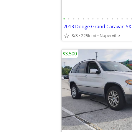
•
•
•
•
•
•
•
•
•
•
•
•
•
•
2013 Dodge Grand Caravan SXT
8/8
225k mi
Naperville
$3,500