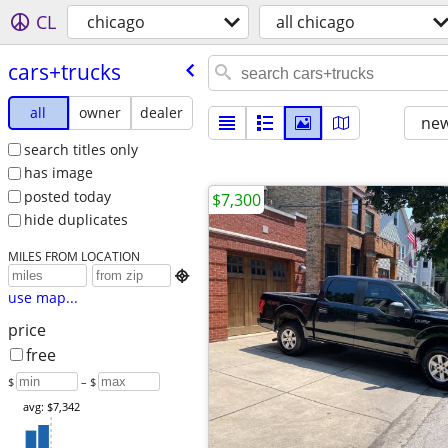
CL
chicago
all chicago
cars+trucks
all
owner
dealer
new
search titles only
has image
posted today
$7,300
hide duplicates
MILES FROM LOCATION

use map...
price
free
$
– $
avg: $7,342