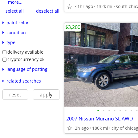
more...
<1hr ago
132k mi
south chi
select all
deselect all
paint color
$3,200
condition
type
delivery available
cryptocurrency ok
language of posting
related searches
reset
apply
•
•
•
•
•
•
•
•
2007 Nissan Murano SL AWD
2h ago
180k mi
city of chica