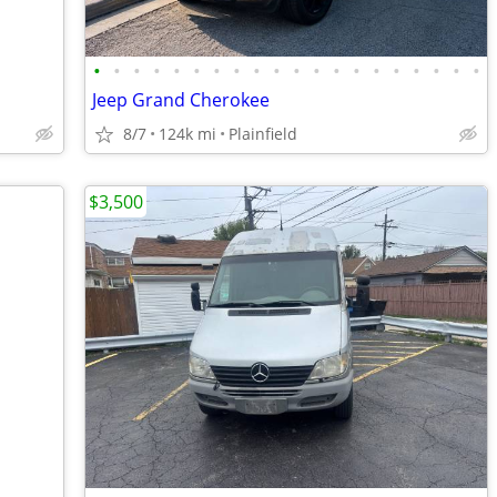
•
•
•
•
•
•
•
•
•
•
•
•
•
•
•
•
•
•
•
•
Jeep Grand Cherokee
8/7
124k mi
Plainfield
$3,500