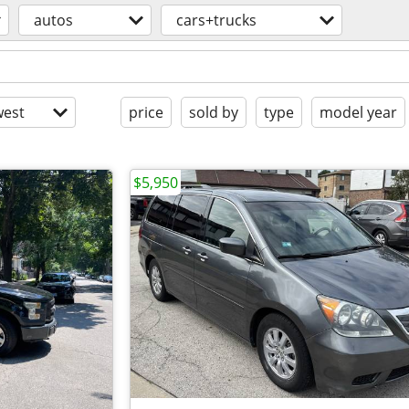
autos
cars+trucks
est
price
sold by
type
model year
$5,950