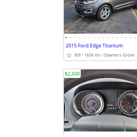
•
•
•
•
•
•
•
•
•
•
•
•
•
•
•
•
2015 Ford Edge Titanium
8/8
165k mi
Downers Grove
$2,500