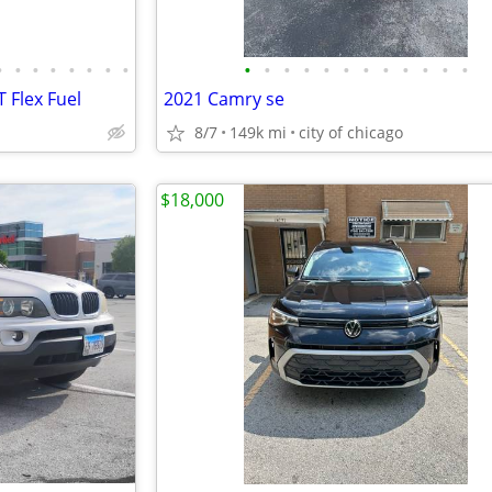
•
•
•
•
•
•
•
•
•
•
•
•
•
•
•
•
•
•
•
•
 Flex Fuel
2021 Camry se
8/7
149k mi
city of chicago
$18,000