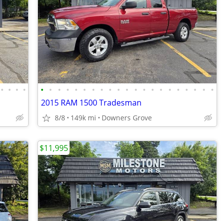
•
•
•
•
•
•
•
•
•
•
•
•
•
•
•
•
•
•
•
•
•
•
•
•
•
2015 RAM 1500 Tradesman
8/8
149k mi
Downers Grove
$11,995