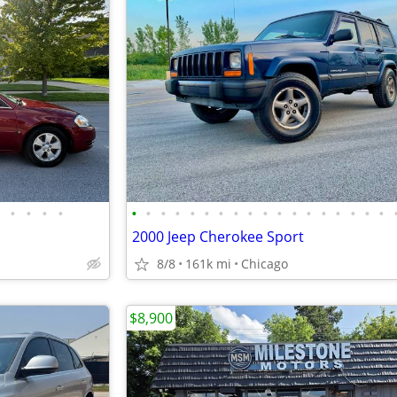
•
•
•
•
•
•
•
•
•
•
•
•
•
•
•
•
•
•
•
•
•
•
2000 Jeep Cherokee Sport
8/8
161k mi
Chicago
$8,900