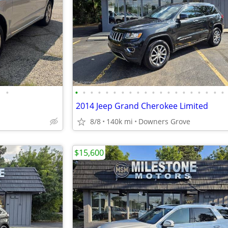
•
•
•
•
•
•
•
•
•
•
•
•
•
•
•
•
•
•
•
•
•
2014 Jeep Grand Cherokee Limited
8/8
140k mi
Downers Grove
$15,600