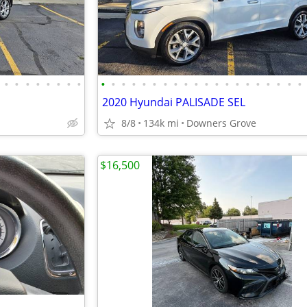
•
•
•
•
•
•
•
•
•
•
•
•
•
•
•
•
•
•
•
•
•
•
•
•
•
•
•
•
2020 Hyundai PALISADE SEL
8/8
134k mi
Downers Grove
$16,500