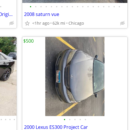
•
•
•
•
•
•
•
•
•
•
•
•
•
•
•
•
•
•
•
2010 Honda Odyssey EX With RES 131k Original Miles
2008 saturn vue
<1hr ago
62k mi
Chicago
$500
•
•
•
•
•
•
•
•
•
2000 Lexus ES300 Project Car