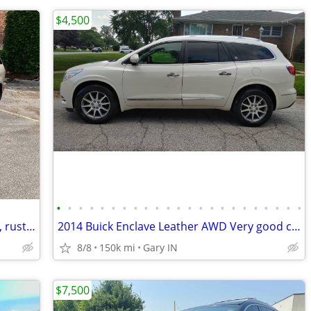
$4,500
•
•
•
•
•
•
•
•
•
•
•
•
•
•
•
•
•
•
•
•
•
•
•
2000 Lexus RX300, FWD, Low 160K Miles, rust free Colorado car, safe
2014 Buick Enclave Leather AWD Very good condition
8/8
150k mi
Gary IN
$7,500