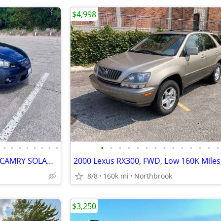
$4,998
•
•
•
•
•
•
•
•
•
•
•
•
•
•
•
•
•
•
•
•
•
•
* 4 seater *- 43K MILE TOYOTA CAMRY SOLARA SLE V6 CONVERTIBLE 1 OWNER
8/8
160k mi
Northbrook
$3,250