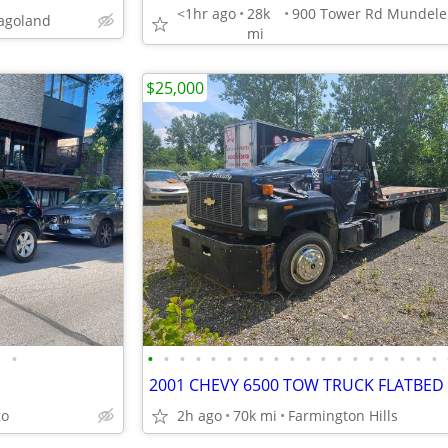
<1hr ago
28k
cagoland
mi
$25,000
•
•
•
•
•
•
•
•
•
•
•
•
•
•
•
•
•
•
•
•
go
2h ago
70k mi
Farmington Hills