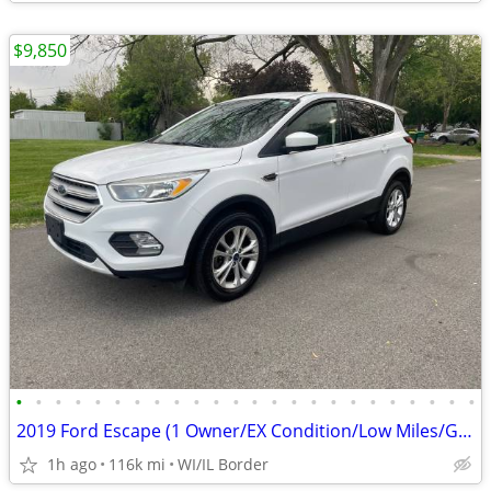
$9,850
•
•
•
•
•
•
•
•
•
•
•
•
•
•
•
•
•
•
•
•
•
•
•
•
2019 Ford Escape (1 Owner/EX Condition/Low Miles/Garage Kept)
1h ago
116k mi
WI/IL Border