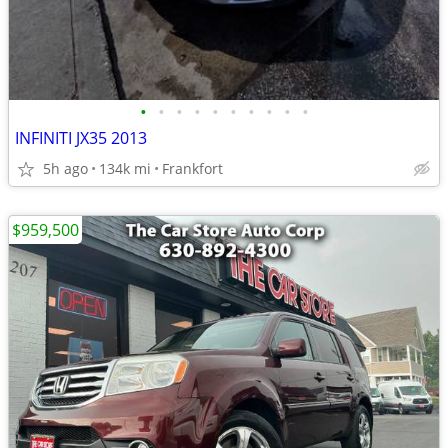
•
•
•
•
•
•
•
•
•
•
INFINITI JX35 2013
5h ago
134k mi
Frankfort
$959,500