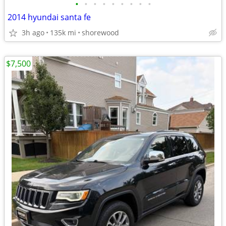
•
•
•
•
•
•
•
•
•
2014 hyundai santa fe
3h ago
135k mi
shorewood
$7,500