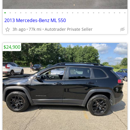
•
•
•
•
•
•
•
•
•
•
•
•
•
•
•
•
•
•
•
•
•
•
•
•
2013 Mercedes-Benz ML 550
3h ago
77k mi
Autotrader Private Seller
$24,900