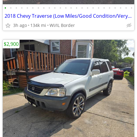
•
•
•
•
•
•
•
•
•
•
•
•
•
•
•
•
•
•
•
•
•
•
•
•
2018 Chevy Traverse (Low Miles/Good Condition/Very Clean)
3h ago
134k mi
WI/IL Border
$2,900