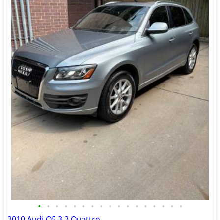
•
•
•
•
•
•
•
•
•
•
•
•
•
•
•
•
•
2010 Audi Q5 3.2 Quattro