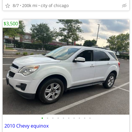
8/7
200k mi
city of chicago
$3,500
•
•
•
•
•
•
•
•
•
•
2010 Chevy equinox