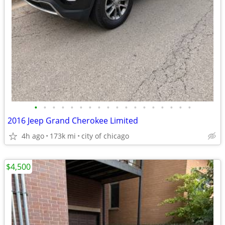
•
•
•
•
•
•
•
•
•
•
•
•
•
•
•
•
•
•
2016 Jeep Grand Cherokee Limited
4h ago
173k mi
city of chicago
$4,500