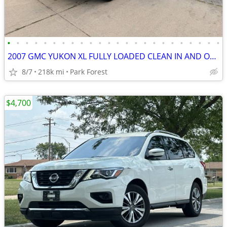
•
•
•
•
•
•
•
•
•
•
•
•
•
•
•
•
•
•
•
•
•
•
•
•
2007 GMC YUKON XL FULLY LOADED CLEAN IN AND OUT DRIVES LIKE NEW
8/7
218k mi
Park Forest
$4,700