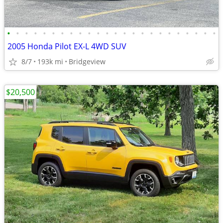
•
•
•
•
•
•
•
•
•
•
•
•
•
•
•
•
•
•
•
•
•
•
•
•
2005 Honda Pilot EX-L 4WD SUV
8/7
193k mi
Bridgeview
$20,500