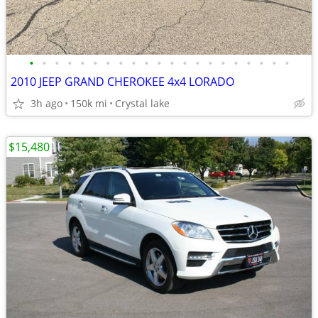
•
•
•
•
•
•
•
•
•
•
•
•
•
•
•
•
•
•
•
•
•
2010 JEEP GRAND CHEROKEE 4x4 LORADO
3h ago
150k mi
Crystal lake
$15,480