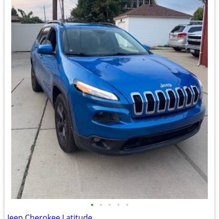
•
•
•
•
•
Jeep Cherokee Latitude