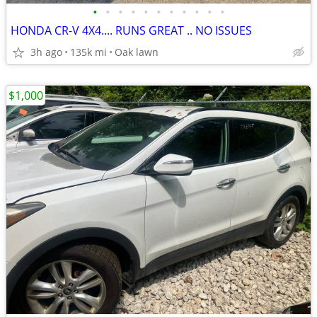
•
•
•
•
•
•
•
•
•
•
•
HONDA CR-V 4X4.... RUNS GREAT .. NO ISSUES
3h ago
135k mi
Oak lawn
$1,000