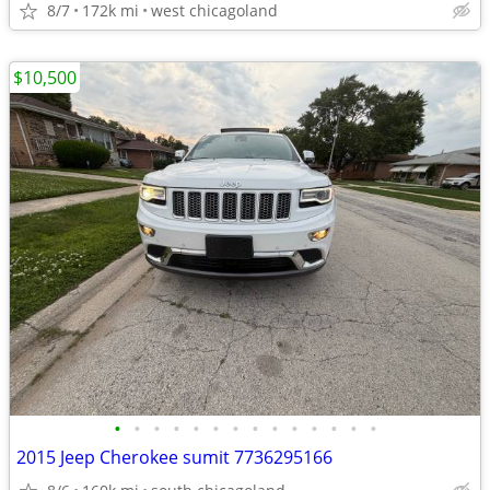
8/7
172k mi
west chicagoland
$10,500
•
•
•
•
•
•
•
•
•
•
•
•
•
•
2015 Jeep Cherokee sumit 7736295166