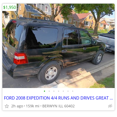
$1,950
•
•
•
•
•
•
•
FORD 2008 EXPEDITION 4/4 RUNS AND DRIVES GREAT EVERYTHING WORKS.
2h ago
159k mi
BERWYN ILL 60402