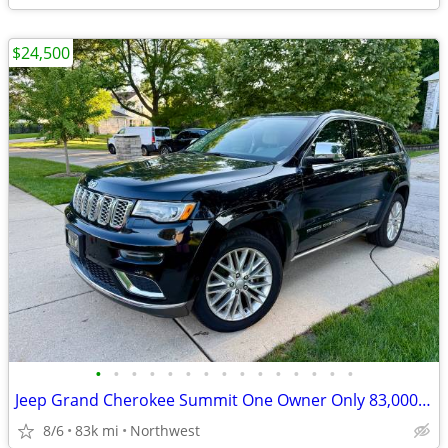
$24,500
•
•
•
•
•
•
•
•
•
•
•
•
•
•
•
Jeep Grand Cherokee Summit One Owner Only 83,000 miles
8/6
83k mi
Northwest