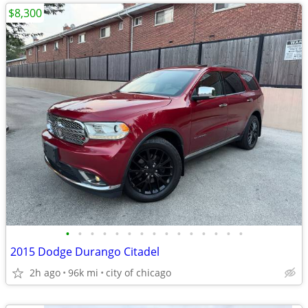
$8,300
•
•
•
•
•
•
•
•
•
•
•
•
•
•
•
2015 Dodge Durango Citadel
2h ago
96k mi
city of chicago