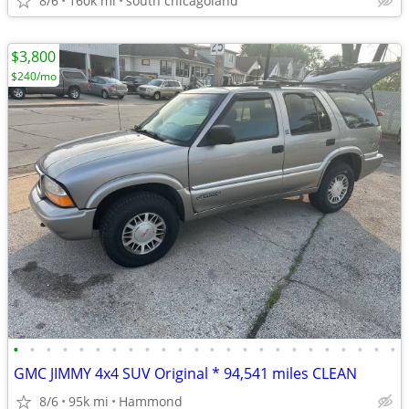
8/6
160k mi
south chicagoland
$3,800
$240/mo
•
•
•
•
•
•
•
•
•
•
•
•
•
•
•
•
•
•
•
•
•
•
•
•
GMC JIMMY 4x4 SUV Original * 94,541 miles CLEAN
8/6
95k mi
Hammond