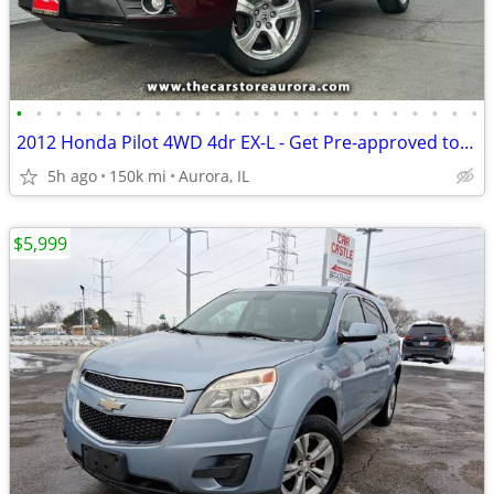
•
•
•
•
•
•
•
•
•
•
•
•
•
•
•
•
•
•
•
•
•
•
•
•
2012 Honda Pilot 4WD 4dr EX-L - Get Pre-approved today!
5h ago
150k mi
Aurora, IL
$5,999