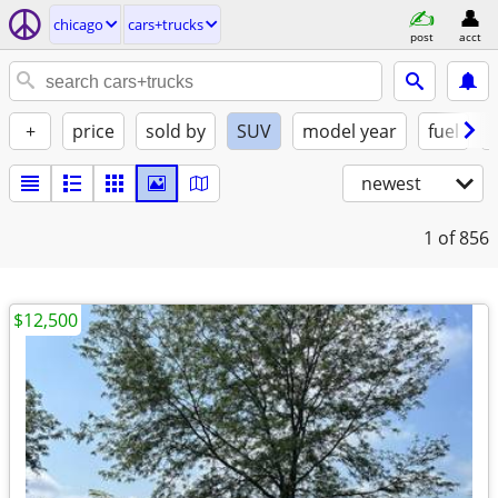
chicago
cars+trucks
post
acct
+
price
sold by
SUV
model year
fuel
newest
1
of 856
$12,500