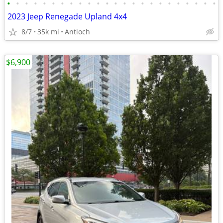
•
•
•
•
•
•
•
•
•
•
•
•
•
•
•
•
•
•
•
•
•
•
•
•
2023 Jeep Renegade Upland 4x4
8/7
35k mi
Antioch
$6,900