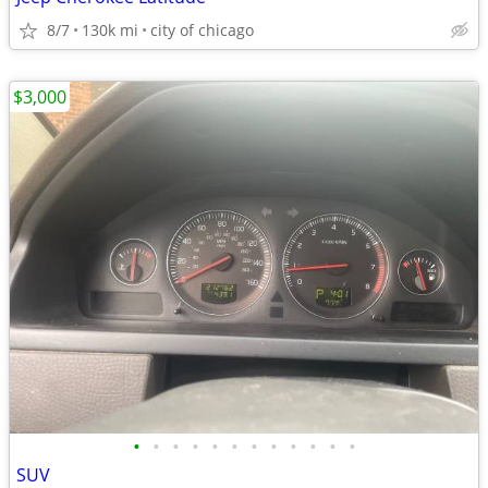
8/7
130k mi
city of chicago
$3,000
•
•
•
•
•
•
•
•
•
•
•
•
SUV