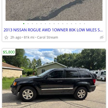
•
•
•
•
•
•
•
•
•
•
•
•
•
•
•
2013 NISSAN ROGUE AWD 1OWNER 80K LOW MILES SPECIAL ADDITION
2h ago
81k mi
Carol Stream
$5,800