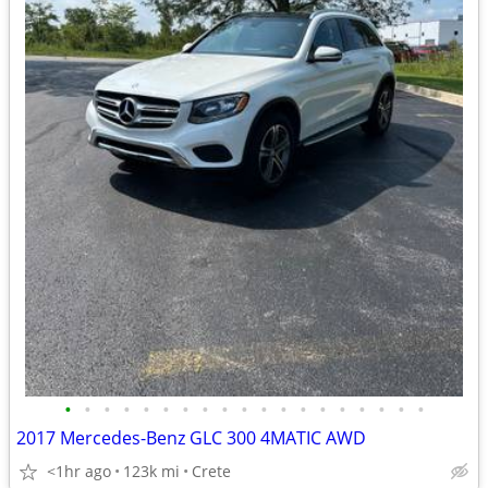
•
•
•
•
•
•
•
•
•
•
•
•
•
•
•
•
•
•
•
2017 Mercedes-Benz GLC 300 4MATIC AWD
<1hr ago
123k mi
Crete