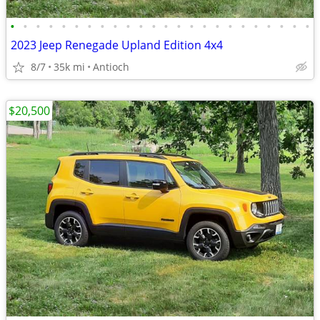
•
•
•
•
•
•
•
•
•
•
•
•
•
•
•
•
•
•
•
•
•
•
•
•
2023 Jeep Renegade Upland Edition 4x4
8/7
35k mi
Antioch
$20,500