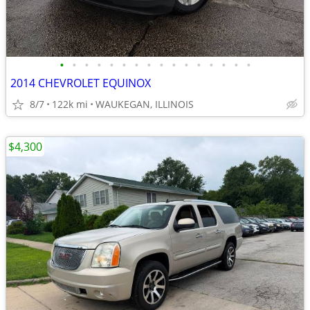
•
•
•
•
•
•
•
•
•
•
•
•
•
•
•
•
2014 CHEVROLET EQUINOX
8/7
122k mi
WAUKEGAN, ILLINOIS
$4,300