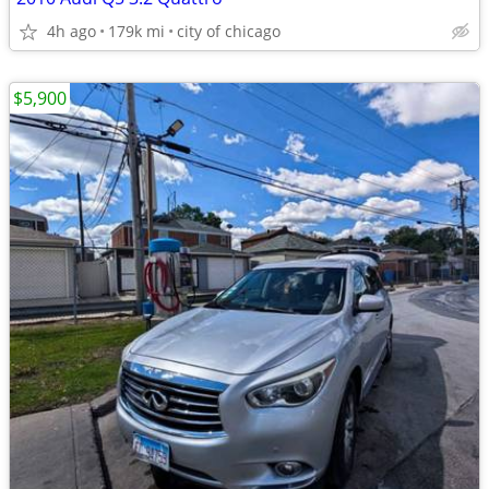
4h ago
179k mi
city of chicago
$5,900