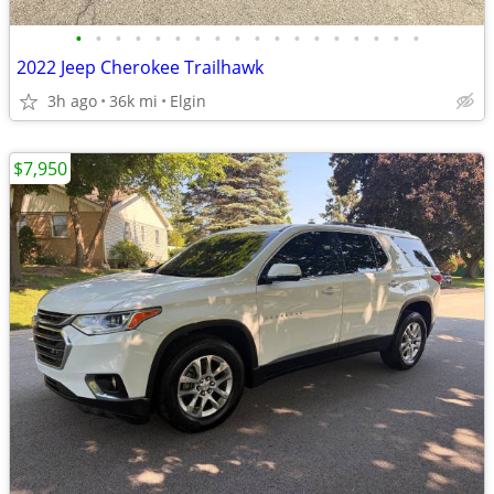
•
•
•
•
•
•
•
•
•
•
•
•
•
•
•
•
•
•
2022 Jeep Cherokee Trailhawk
3h ago
36k mi
Elgin
$7,950