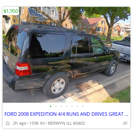
$1,950
•
•
•
•
•
•
•
FORD 2008 EXPEDITION 4/4 RUNS AND DRIVES GREAT EVERYTHING WORKS.
2h ago
159k mi
BERWYN ILL 60402