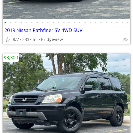
•
•
•
•
•
•
•
•
•
•
•
•
•
•
•
•
•
•
•
•
•
•
•
•
2019 Nissan Pathfiner SV 4WD SUV
8/7
233k mi
Bridgeview
$3,300