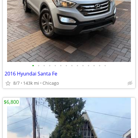
•
•
•
•
•
•
•
•
•
•
•
•
•
•
2016 Hyundai Santa Fe
8/7
143k mi
Chicago
$6,800