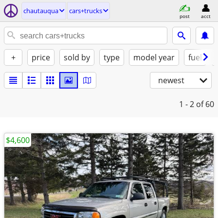
chautauqua
cars+trucks
post
acct
+
price
sold by
type
model year
fuel
newest
1 - 2
of 60
$4,600