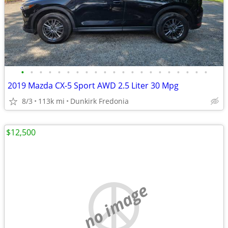
•
•
•
•
•
•
•
•
•
•
•
•
•
•
•
•
•
•
•
•
•
2019 Mazda CX-5 Sport AWD 2.5 Liter 30 Mpg
8/3
113k mi
Dunkirk Fredonia
$12,500
no image