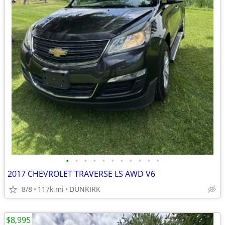
•
•
•
•
•
•
•
•
•
•
•
2017 CHEVROLET TRAVERSE LS AWD V6
8/8
117k mi
DUNKIRK
$8,995