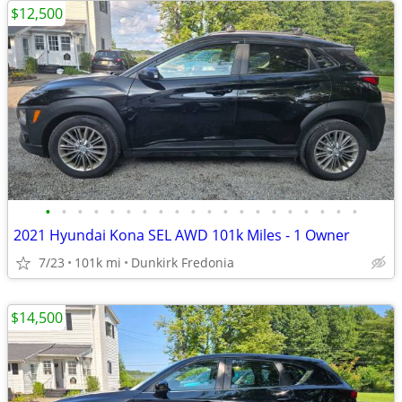
$12,500
•
•
•
•
•
•
•
•
•
•
•
•
•
•
•
•
•
•
•
•
2021 Hyundai Kona SEL AWD 101k Miles - 1 Owner
7/23
101k mi
Dunkirk Fredonia
$14,500