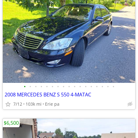
•
•
•
•
•
•
•
•
•
•
•
•
•
•
•
•
•
2008 MERCEDES BENZ S 550 4-MATAC
7/12
103k mi
Erie pa
$6,500