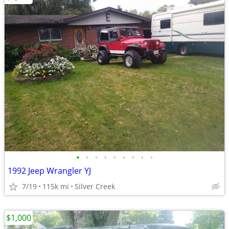
•
•
•
•
•
•
•
•
•
1992 Jeep Wrangler YJ
7/19
115k mi
Silver Creek
$1,000