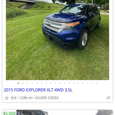
•
•
•
•
•
•
•
•
•
•
•
•
•
•
•
•
•
•
2015 FORD EXPLORER XLT 4WD 3.5L
8/6
128k mi
SILVER CREEK
$5,000