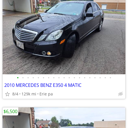
•
•
•
•
•
•
•
•
•
•
•
•
•
•
•
•
•
•
•
2010 MERCEDES BENZ E350 4 MATIC
8/4
129k mi
Erie pa
$6,500