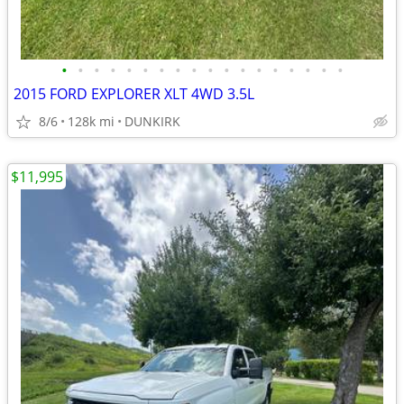
•
•
•
•
•
•
•
•
•
•
•
•
•
•
•
•
•
•
2015 FORD EXPLORER XLT 4WD 3.5L
8/6
128k mi
DUNKIRK
$11,995