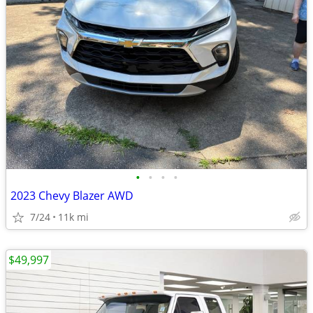
•
•
•
•
2023 Chevy Blazer AWD
7/24
11k mi
$49,997