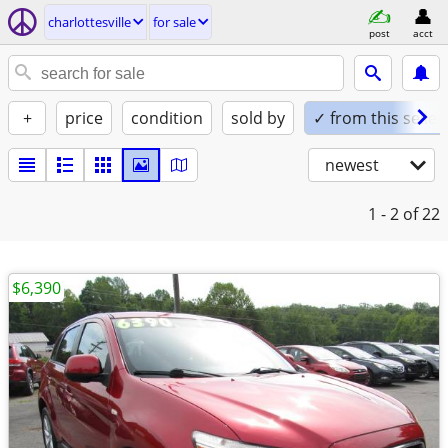
charlottesville
for sale
post
acct
+
price
condition
sold by
✓ from this seller
newest
1 - 2
of 22
$6,390