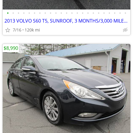
•
•
•
•
•
•
•
•
•
•
•
•
•
•
•
•
•
•
•
•
•
•
•
2013 VOLVO S60 T5, SUNROOF, 3 MONTHS/3,000 MILE POWER TRAIN WARRANTY
7/16
120k mi
$8,990