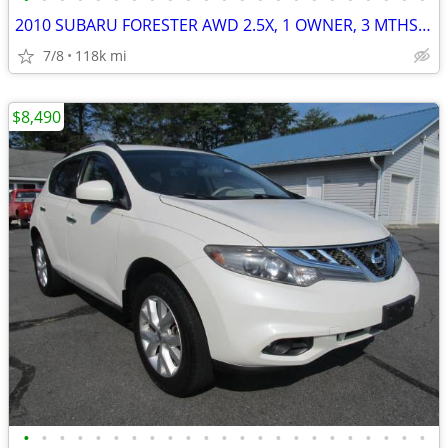
2010 SUBARU FORESTER AWD 2.5X, 1 OWNER, 3 MTHS/3,000 ML POWERTRAIN WTY
7/8
118k mi
$8,490
•
•
•
•
•
•
•
•
•
•
•
•
•
•
•
•
•
•
•
•
•
•
•