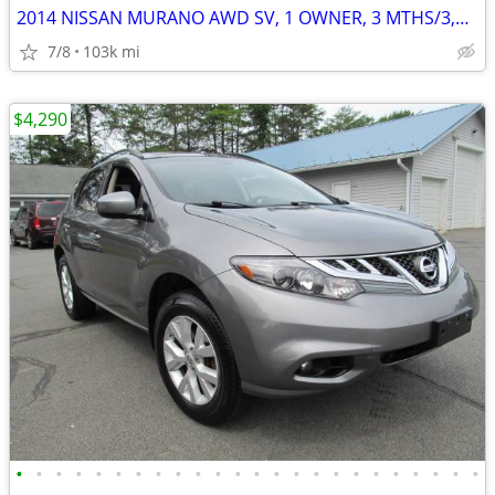
2014 NISSAN MURANO AWD SV, 1 OWNER, 3 MTHS/3,000 ML POWER TRAIN WTY
7/8
103k mi
$4,290
•
•
•
•
•
•
•
•
•
•
•
•
•
•
•
•
•
•
•
•
•
•
•
•