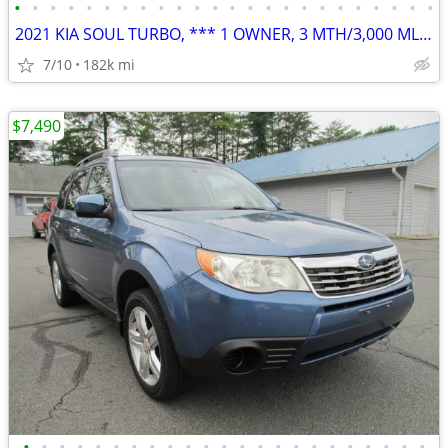
•
•
•
•
•
•
•
•
•
•
•
•
•
•
•
•
•
•
•
•
•
•
•
•
2021 KIA SOUL TURBO, *** 1 OWNER, 3 MTH/3,000 MLE POWER TRAIN WARRANTY
7/10
182k mi
$7,490
•
•
•
•
•
•
•
•
•
•
•
•
•
•
•
•
•
•
•
•
•
•
•