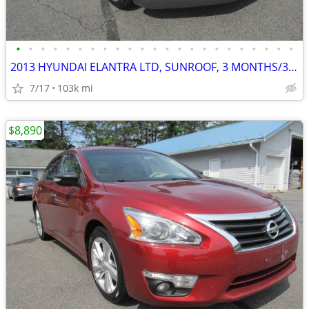
•
•
•
•
•
•
•
•
•
•
•
•
•
•
•
•
•
•
•
•
•
•
•
2013 HYUNDAI ELANTRA LTD, SUNROOF, 3 MONTHS/3,000 MILE POWERTRAIN WTY
7/17
103k mi
$8,890