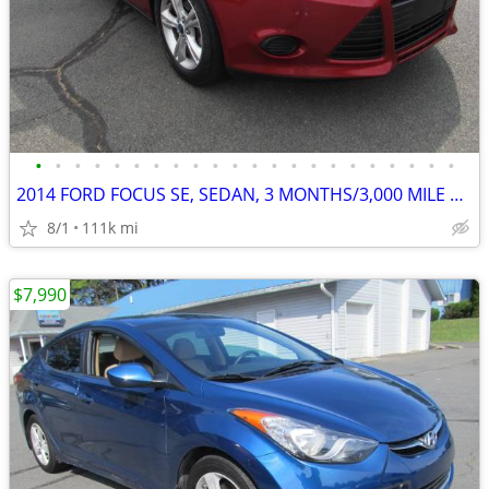
•
•
•
•
•
•
•
•
•
•
•
•
•
•
•
•
•
•
•
•
•
•
2014 FORD FOCUS SE, SEDAN, 3 MONTHS/3,000 MILE POWERTRAIN WARRANTY
8/1
111k mi
$7,990