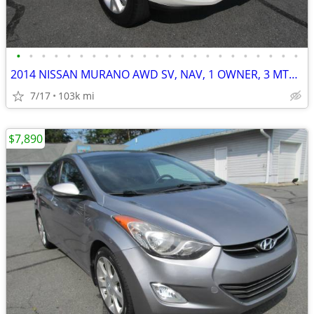
•
•
•
•
•
•
•
•
•
•
•
•
•
•
•
•
•
•
•
•
•
•
•
2014 NISSAN MURANO AWD SV, NAV, 1 OWNER, 3 MTH/3,000 ML POWERTRAIN WTY
7/17
103k mi
$7,890