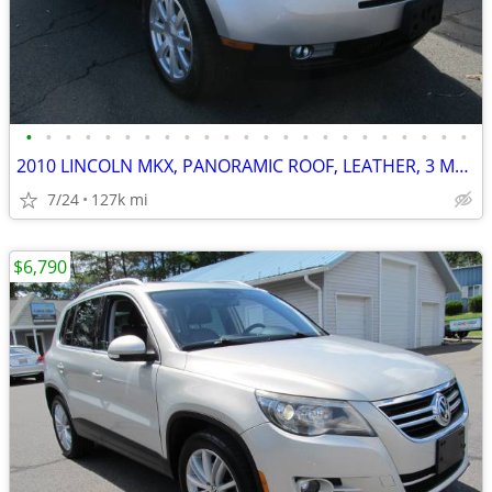
•
•
•
•
•
•
•
•
•
•
•
•
•
•
•
•
•
•
•
•
•
•
•
2010 LINCOLN MKX, PANORAMIC ROOF, LEATHER, 3 MNTH/3,000 ML PWRTRN WTY
7/24
127k mi
$6,790