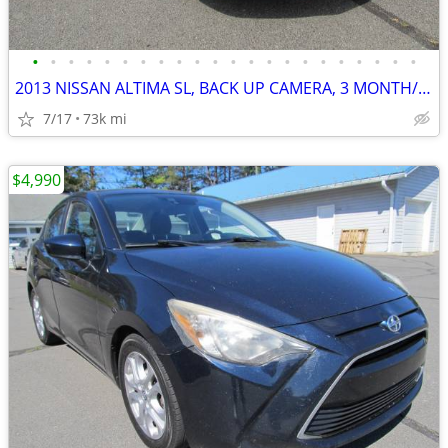
•
•
•
•
•
•
•
•
•
•
•
•
•
•
•
•
•
•
•
•
•
•
2013 NISSAN ALTIMA SL, BACK UP CAMERA, 3 MONTH/3,000 ML POWERTRAIN WTY
7/17
73k mi
$4,990