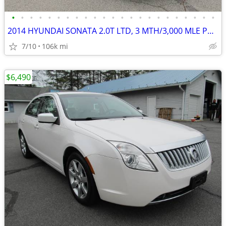
•
•
•
•
•
•
•
•
•
•
•
•
•
•
•
•
•
•
•
•
•
•
•
2014 HYUNDAI SONATA 2.0T LTD, 3 MTH/3,000 MLE PWRTRN WTY
7/10
106k mi
$6,490