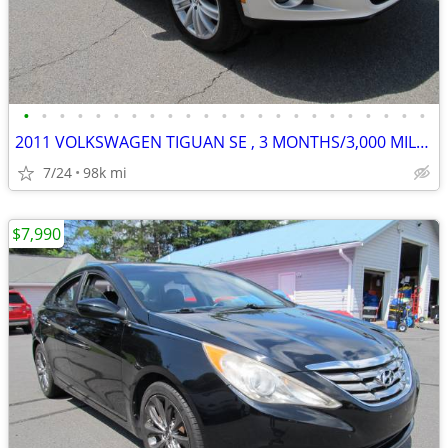
•
•
•
•
•
•
•
•
•
•
•
•
•
•
•
•
•
•
•
•
•
•
•
2011 VOLKSWAGEN TIGUAN SE , 3 MONTHS/3,000 MILE POWERTRAIN WTY
7/24
98k mi
$7,990