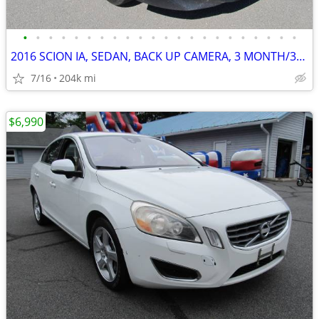
•
•
•
•
•
•
•
•
•
•
•
•
•
•
•
•
•
•
•
•
•
•
2016 SCION IA, SEDAN, BACK UP CAMERA, 3 MONTH/3000 MILE POWERTRAIN WTY
7/16
204k mi
$6,990