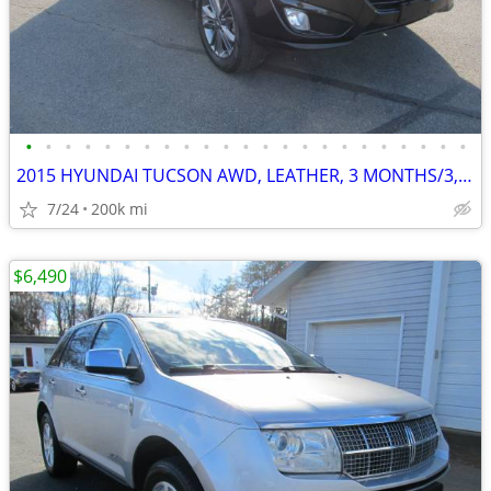
•
•
•
•
•
•
•
•
•
•
•
•
•
•
•
•
•
•
•
•
•
•
•
2015 HYUNDAI TUCSON AWD, LEATHER, 3 MONTHS/3,000 MILES POWERTRAIN WTY
7/24
200k mi
$6,490