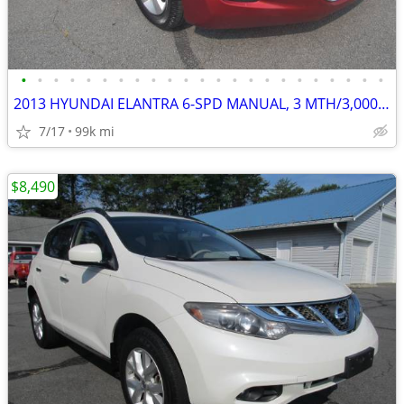
•
•
•
•
•
•
•
•
•
•
•
•
•
•
•
•
•
•
•
•
•
•
•
2013 HYUNDAI ELANTRA 6-SPD MANUAL, 3 MTH/3,000 ML POWERTRIAN WARRANTY
7/17
99k mi
$8,490