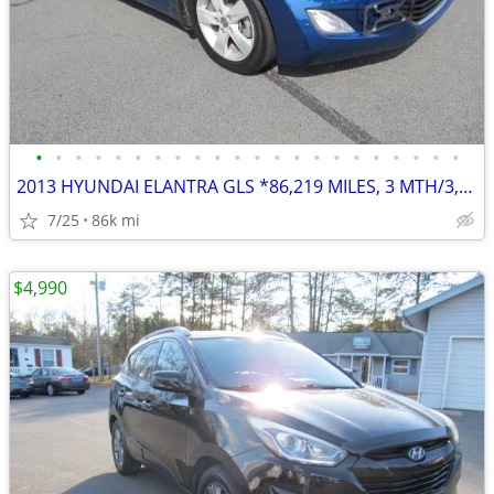
•
•
•
•
•
•
•
•
•
•
•
•
•
•
•
•
•
•
•
•
•
•
2013 HYUNDAI ELANTRA GLS *86,219 MILES, 3 MTH/3,000 ML POWERTRAIN WTY
7/25
86k mi
$4,990