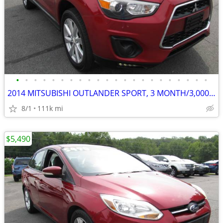
•
•
•
•
•
•
•
•
•
•
•
•
•
•
•
•
•
•
•
•
•
•
2014 MITSUBISHI OUTLANDER SPORT, 3 MONTH/3,000 MILE POWERTRAIN WTY
8/1
111k mi
$5,490