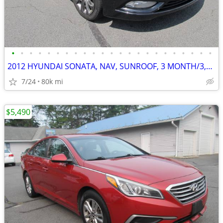
•
•
•
•
•
•
•
•
•
•
•
•
•
•
•
•
•
•
•
•
•
•
•
2012 HYUNDAI SONATA, NAV, SUNROOF, 3 MONTH/3,000 MILE POWERTRAIN WTY
7/24
80k mi
$5,490