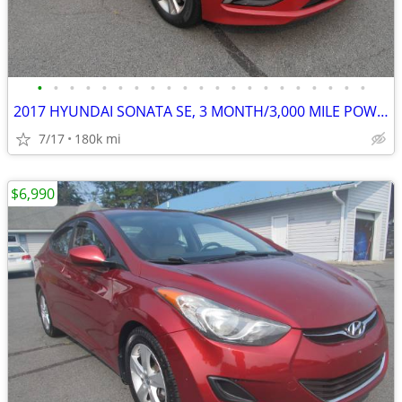
•
•
•
•
•
•
•
•
•
•
•
•
•
•
•
•
•
•
•
•
•
2017 HYUNDAI SONATA SE, 3 MONTH/3,000 MILE POWERTRAIN WTY
7/17
180k mi
$6,990