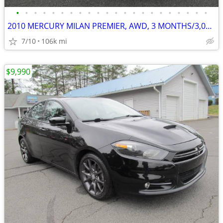
•
•
•
•
•
•
•
•
•
•
•
•
•
•
•
•
•
•
•
•
•
•
2010 MERCURY MILAN PREMIER, AWD, 3 MONTHS/3,000 MILE POWERTRAIN WTY
7/10
106k mi
$9,990