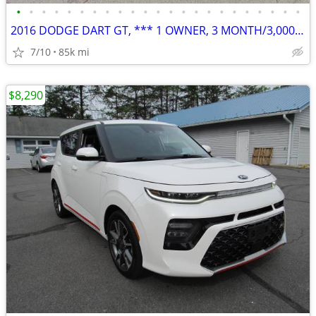
•
•
•
•
•
•
•
•
•
•
•
•
•
•
•
•
•
•
•
•
•
•
•
2016 DODGE DART GT, *** 1 OWNER, 3 MONTH/3,000 MILE POWERTRAIN WTY
7/10
85k mi
$8,290