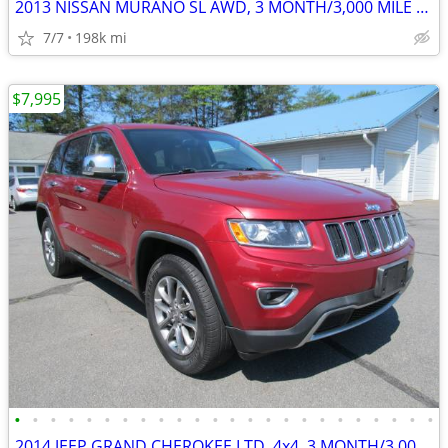
2013 NISSAN MURANO SL AWD, 3 MONTH/3,000 MILE POWERTRAIN WTY
7/7
198k mi
$7,995
•
•
•
•
•
•
•
•
•
•
•
•
•
•
•
•
•
•
•
•
•
•
•
•
2014 JEEP GRAND CHEROKEE LTD, 4x4, 3 MONTH/3,000 MILE POWERTRAIN WTY