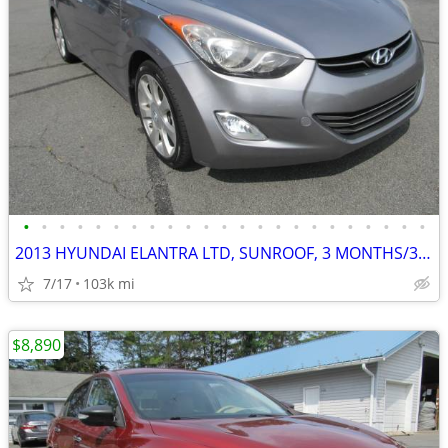
•
•
•
•
•
•
•
•
•
•
•
•
•
•
•
•
•
•
•
•
•
•
•
2013 HYUNDAI ELANTRA LTD, SUNROOF, 3 MONTHS/3,000 MILE POWERTRAIN WTY
7/17
103k mi
$8,890