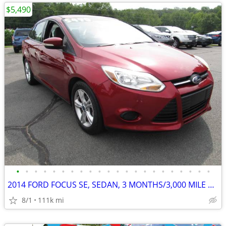
$5,490
•
•
•
•
•
•
•
•
•
•
•
•
•
•
•
•
•
•
•
•
•
•
2014 FORD FOCUS SE, SEDAN, 3 MONTHS/3,000 MILE POWERTRAIN WARRANTY
8/1
111k mi