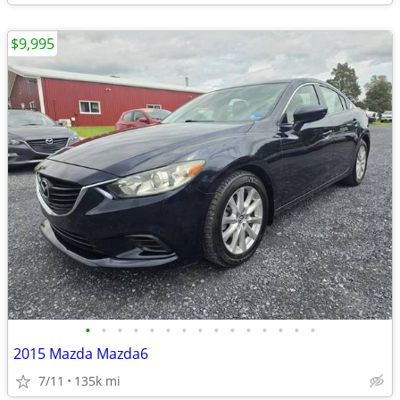
$9,995
•
•
•
•
•
•
•
•
•
•
•
•
•
•
•
2015 Mazda Mazda6
7/11
135k mi