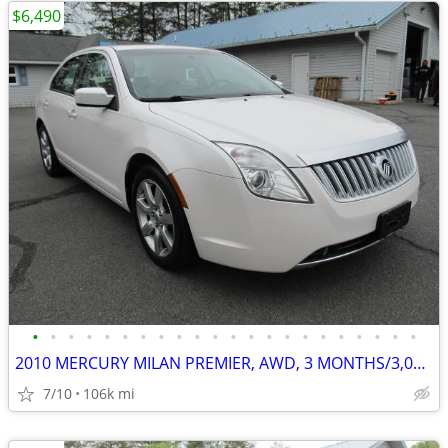
$6,490
•
•
•
•
•
•
•
•
•
•
•
•
•
•
•
•
•
•
•
•
•
•
2010 MERCURY MILAN PREMIER, AWD, 3 MONTHS/3,000 MILE POWERTRAIN WTY
7/10
106k mi