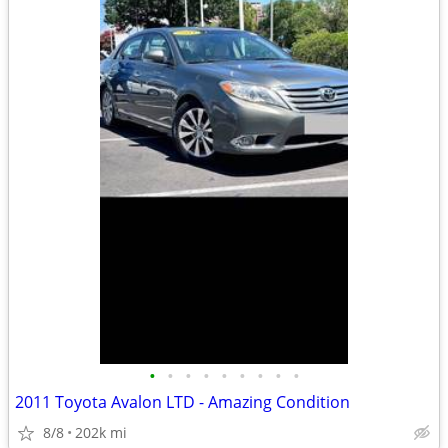
•
•
•
•
•
•
•
•
•
2011 Toyota Avalon LTD - Amazing Condition
8/8
202k mi