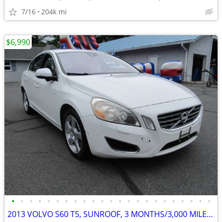
7/16
204k mi
$6,990
•
•
•
•
•
•
•
•
•
•
•
•
•
•
•
•
•
•
•
•
•
•
•
2013 VOLVO S60 T5, SUNROOF, 3 MONTHS/3,000 MILE POWER TRAIN WARRANTY