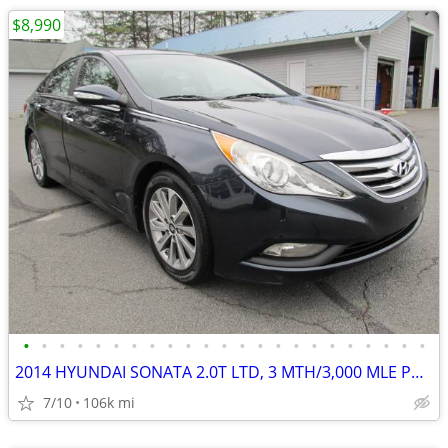
$8,990
•
•
•
•
•
•
•
•
•
•
•
•
•
•
•
•
•
•
•
•
•
•
•
2014 HYUNDAI SONATA 2.0T LTD, 3 MTH/3,000 MLE PWRTRN WTY
7/10
106k mi