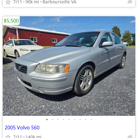
7/11
90k mi
Barboursville VA
$5,500
•
•
•
•
•
•
•
•
•
2005 Volvo S60
7/11
140k mi