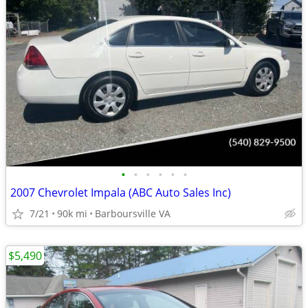
•
•
•
•
•
•
2007 Chevrolet Impala (ABC Auto Sales Inc)
7/21
90k mi
Barboursville VA
$5,490