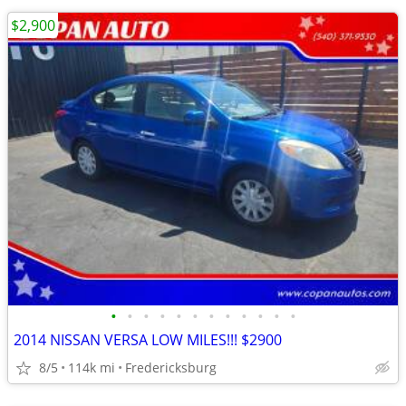
$2,900
•
•
•
•
•
•
•
•
•
•
•
•
2014 NISSAN VERSA LOW MILES!!! $2900
8/5
114k mi
Fredericksburg