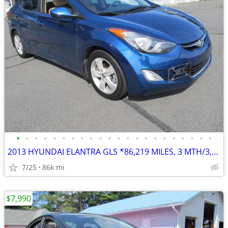
•
•
•
•
•
•
•
•
•
•
•
•
•
•
•
•
•
•
•
•
•
•
2013 HYUNDAI ELANTRA GLS *86,219 MILES, 3 MTH/3,000 ML POWERTRAIN WTY
7/25
86k mi
$7,990