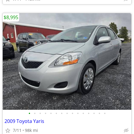
$8,995
•
•
•
•
•
•
•
•
•
•
•
•
•
•
•
2009 Toyota Yaris
7/11
98k mi