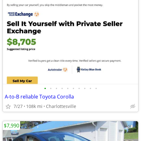
•
•
•
•
•
•
•
•
•
•
A-to-B reliable Toyota Corolla
7/27
108k mi
Charlottesville
$7,990