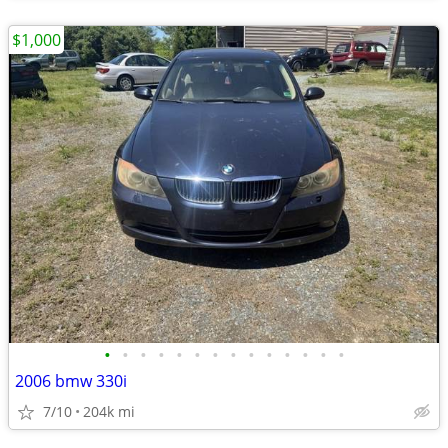
$1,000
•
•
•
•
•
•
•
•
•
•
•
•
•
•
2006 bmw 330i
7/10
204k mi