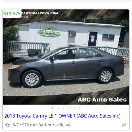
$11,975
•
•
•
•
•
•
2013 Toyota Camry LE 1 OWNER (ABC Auto Sales Inc)
8/7
97k mi
Barboursville VA