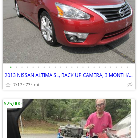
•
•
•
•
•
•
•
•
•
•
•
•
•
•
•
•
•
•
•
•
•
•
2013 NISSAN ALTIMA SL, BACK UP CAMERA, 3 MONTH/3,000 ML POWERTRAIN WTY
7/17
73k mi
$25,000