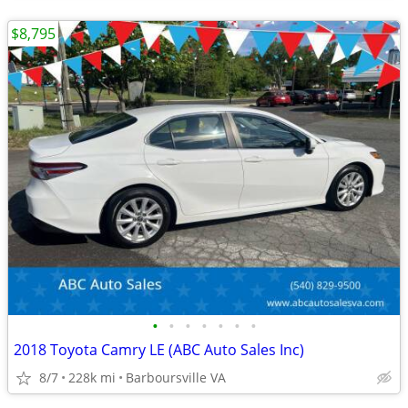
$8,795
•
•
•
•
•
•
•
2018 Toyota Camry LE (ABC Auto Sales Inc)
8/7
228k mi
Barboursville VA