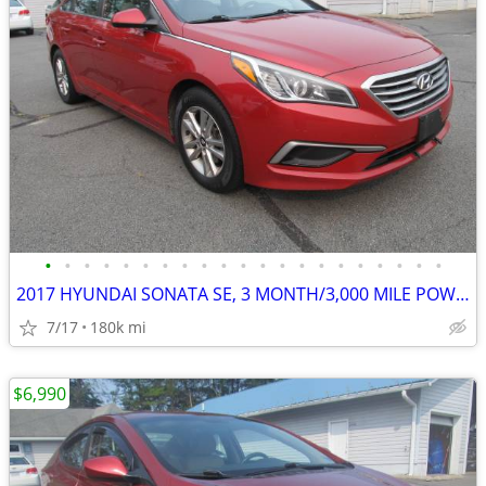
•
•
•
•
•
•
•
•
•
•
•
•
•
•
•
•
•
•
•
•
•
2017 HYUNDAI SONATA SE, 3 MONTH/3,000 MILE POWERTRAIN WTY
7/17
180k mi
$6,990