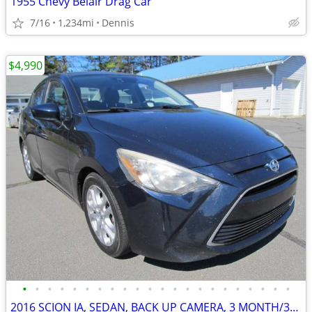
1955 Chevy Belair Drag Car
7/16
1,234mi
Dennis
$4,990
•
•
•
•
•
•
•
•
•
•
•
•
•
•
•
•
•
•
•
•
•
•
2016 SCION IA, SEDAN, BACK UP CAMERA, 3 MONTH/3000 MILE POWERTRAIN WTY