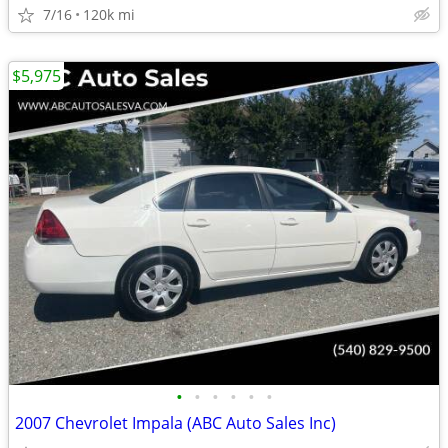
7/16
120k mi
$5,975
•
•
•
•
•
•
2007 Chevrolet Impala (ABC Auto Sales Inc)