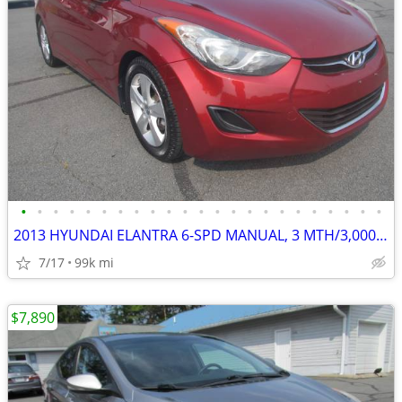
•
•
•
•
•
•
•
•
•
•
•
•
•
•
•
•
•
•
•
•
•
•
•
2013 HYUNDAI ELANTRA 6-SPD MANUAL, 3 MTH/3,000 ML POWERTRIAN WARRANTY
7/17
99k mi
$7,890