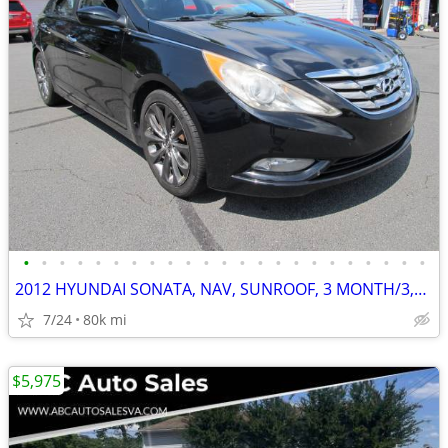
•
•
•
•
•
•
•
•
•
•
•
•
•
•
•
•
•
•
•
•
•
•
•
2012 HYUNDAI SONATA, NAV, SUNROOF, 3 MONTH/3,000 MILE POWERTRAIN WTY
7/24
80k mi
$5,975