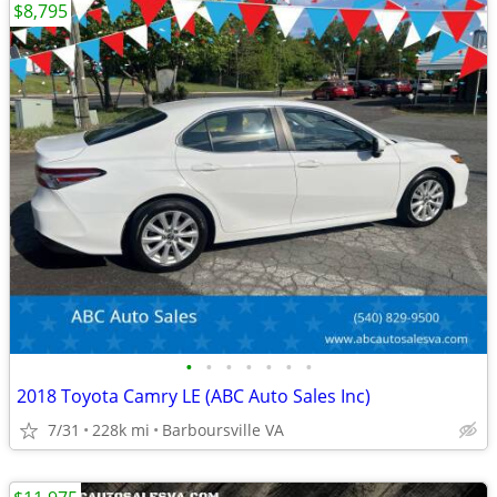
$8,795
•
•
•
•
•
•
•
2018 Toyota Camry LE (ABC Auto Sales Inc)
7/31
228k mi
Barboursville VA