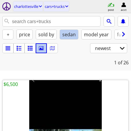
charlottesville
cars+trucks
post
acct
+
price
sold by
sedan
model year
fuel
newest
1
of 26
$6,500