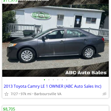
$11,975
•
•
•
•
•
•
2013 Toyota Camry LE 1 OWNER (ABC Auto Sales Inc)
7/27
97k mi
Barboursville VA
$8,705