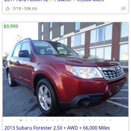
7/18
59k mi
$9,999
•
•
•
•
•
•
•
•
•
•
•
•
•
•
•
•
•
•
2013 Subaru Forester 2.5X + AWD + 66,000 Miles