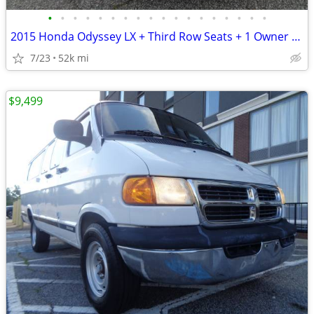
•
•
•
•
•
•
•
•
•
•
•
•
•
•
•
•
•
•
2015 Honda Odyssey LX + Third Row Seats + 1 Owner + 52,000 Miles
7/23
52k mi
$9,499