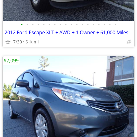
•
•
•
•
•
•
•
•
•
•
•
•
•
•
•
•
•
•
2012 Ford Escape XLT + AWD + 1 Owner + 61,000 Miles
7/30
61k mi
$7,099