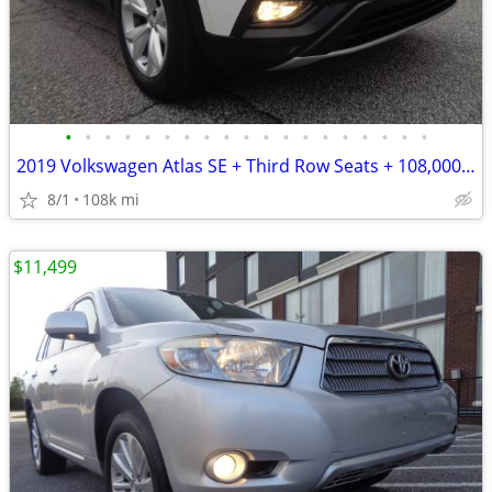
•
•
•
•
•
•
•
•
•
•
•
•
•
•
•
•
•
•
•
2019 Volkswagen Atlas SE + Third Row Seats + 108,000 Miles
8/1
108k mi
$11,499