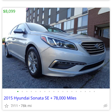
$8,099
•
•
•
•
•
•
•
•
•
•
•
•
•
•
•
•
•
•
2015 Hyundai Sonata SE + 78,000 Miles
7/11
78k mi