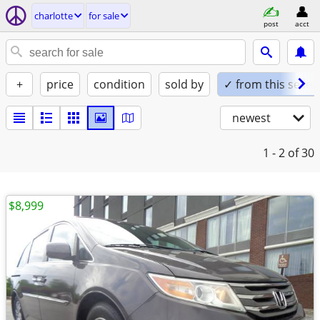
charlotte
for sale
post
acct
+
price
condition
sold by
✓ from this seller
newest
1 - 2
of 30
$8,999