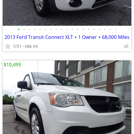
•
•
•
•
•
•
•
•
•
•
•
•
•
•
•
•
•
•
•
2013 Ford Transit Connect XLT + 1 Owner + 68,000 Miles
7/31
68k mi
$10,499