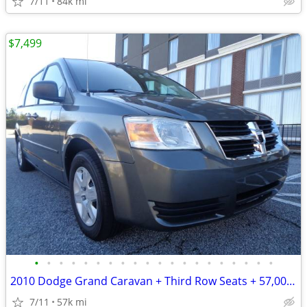
7/11
84k mi
$7,499
•
•
•
•
•
•
•
•
•
•
•
•
•
•
•
•
•
•
•
•
2010 Dodge Grand Caravan + Third Row Seats + 57,000 Miles
7/11
57k mi