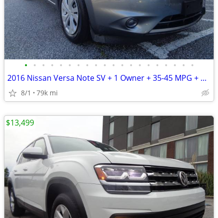
•
•
•
•
•
•
•
•
•
•
•
•
•
•
•
•
•
•
•
•
2016 Nissan Versa Note SV + 1 Owner + 35-45 MPG + 79,000 Miles
8/1
79k mi
$13,499