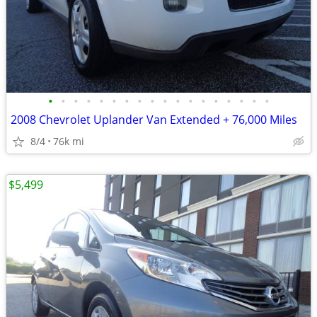
•
•
•
•
•
•
•
•
•
•
•
•
•
•
•
•
•
•
2008 Chevrolet Uplander Van Extended + 76,000 Miles
8/4
76k mi
$5,499