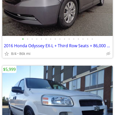
•
•
•
•
•
•
•
•
•
•
•
•
•
•
•
•
2016 Honda Odyssey EX-L + Third Row Seats + 86,000 Miles
8/4
86k mi
$5,999