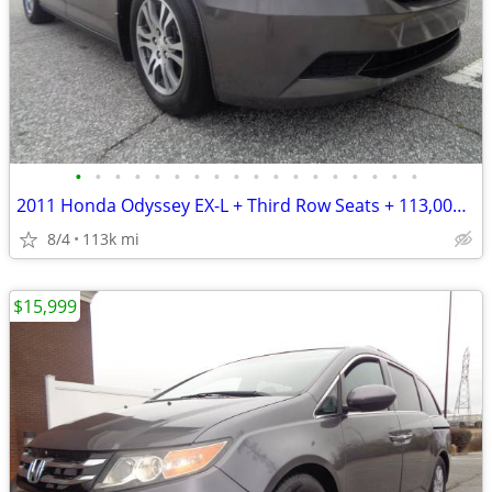
•
•
•
•
•
•
•
•
•
•
•
•
•
•
•
•
•
•
2011 Honda Odyssey EX-L + Third Row Seats + 113,000 Miles
8/4
113k mi
$15,999