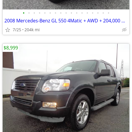
•
•
•
•
•
•
•
•
•
•
•
•
•
•
•
•
•
2008 Mercedes-Benz GL 550 4Matic + AWD + 204,000 Miles
7/25
204k mi
$8,999