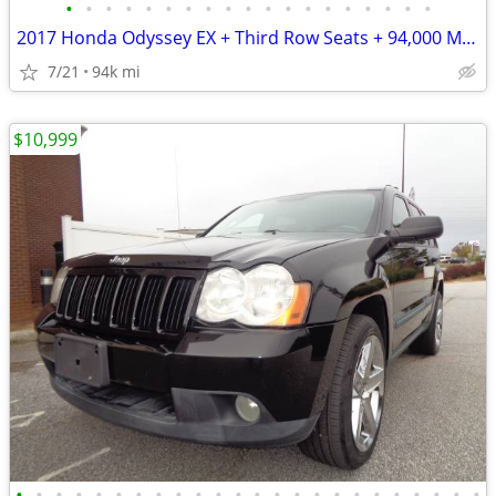
•
•
•
•
•
•
•
•
•
•
•
•
•
•
•
•
•
•
•
2017 Honda Odyssey EX + Third Row Seats + 94,000 Miles
7/21
94k mi
$10,999
•
•
•
•
•
•
•
•
•
•
•
•
•
•
•
•
•
•
•
•
•
•
•
•