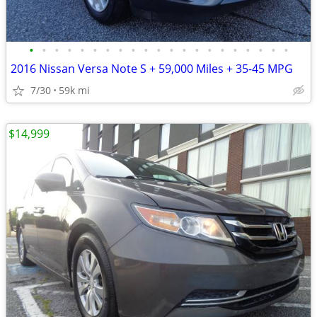
•
•
•
•
•
•
•
•
•
•
•
•
•
•
•
•
•
•
•
•
•
2016 Nissan Versa Note S + 59,000 Miles + 35-45 MPG
7/30
59k mi
$14,999