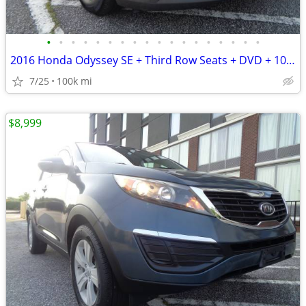
•
•
•
•
•
•
•
•
•
•
•
•
•
•
•
•
•
•
2016 Honda Odyssey SE + Third Row Seats + DVD + 100,000 Miles
7/25
100k mi
$8,999