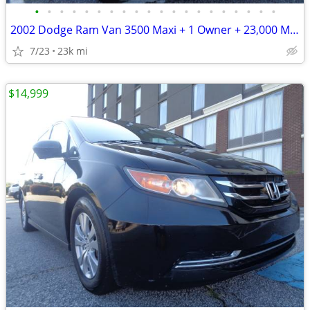
•
•
•
•
•
•
•
•
•
•
•
•
•
•
•
•
•
•
•
•
2002 Dodge Ram Van 3500 Maxi + 1 Owner + 23,000 Miles
7/23
23k mi
$14,999