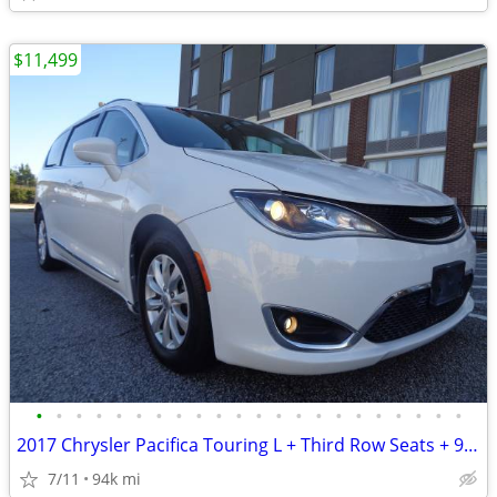
$11,499
•
•
•
•
•
•
•
•
•
•
•
•
•
•
•
•
•
•
•
•
•
•
2017 Chrysler Pacifica Touring L + Third Row Seats + 94,000 Miles
7/11
94k mi