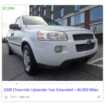
$7,099
•
•
•
•
•
•
•
•
•
•
•
•
•
•
•
•
•
•
2008 Chevrolet Uplander Van Extended + 40,000 Miles
7/11
40k mi