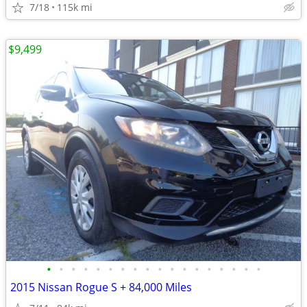
7/18
115k mi
$9,499
•
•
•
•
•
•
•
•
•
•
•
•
•
•
•
•
•
•
2015 Nissan Rogue S + 84,000 Miles