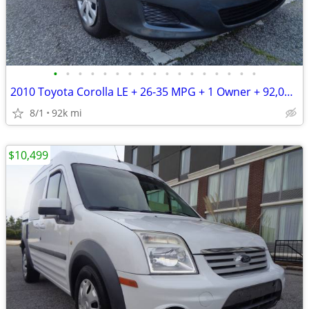
•
•
•
•
•
•
•
•
•
•
•
•
•
•
•
•
•
2010 Toyota Corolla LE + 26-35 MPG + 1 Owner + 92,000 Miles
8/1
92k mi
$10,499