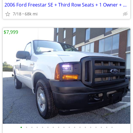
2006 Ford Freestar SE + Third Row Seats + 1 Owner + 68,000 Miles
7/18
68k mi
$7,999
•
•
•
•
•
•
•
•
•
•
•
•
•
•
•
•
•
•