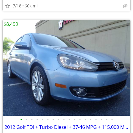
7/18
66k mi
$8,499
•
•
•
•
•
•
•
•
•
•
•
•
•
•
•
•
•
•
2012 Golf TDI + Turbo Diesel + 37-46 MPG + 115,000 Miles