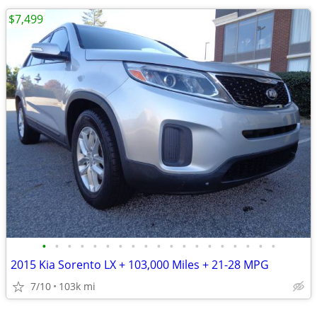
$7,499
•
•
•
•
•
•
•
•
•
•
•
•
•
•
•
•
•
•
•
2015 Kia Sorento LX + 103,000 Miles + 21-28 MPG
7/10
103k mi