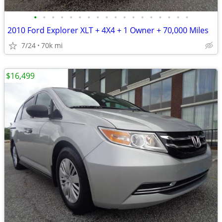
•
•
•
•
•
•
•
•
•
•
•
•
•
•
•
•
•
•
2010 Ford Explorer XLT + 4X4 + 1 Owner + 70,000 Miles
7/24
70k mi
$16,499