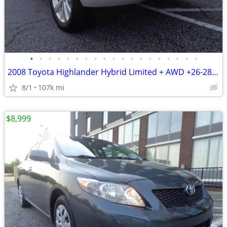
•
•
•
•
•
•
•
•
•
•
•
•
•
•
•
•
•
•
•
2008 Toyota Highlander Hybrid Limited + AWD +26-28MPG + 107,000 Miles
8/1
107k mi
$8,999