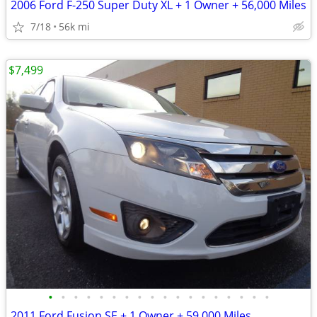
2006 Ford F-250 Super Duty XL + 1 Owner + 56,000 Miles
7/18
56k mi
$7,499
•
•
•
•
•
•
•
•
•
•
•
•
•
•
•
•
•
•
2011 Ford Fusion SE + 1 Owner + 59,000 Miles