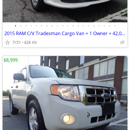
•
•
•
•
•
•
•
•
•
•
•
•
•
•
•
•
•
•
•
•
2015 RAM C/V Tradesman Cargo Van + 1 Owner + 42,000 Miles
7/31
42k mi
$8,999