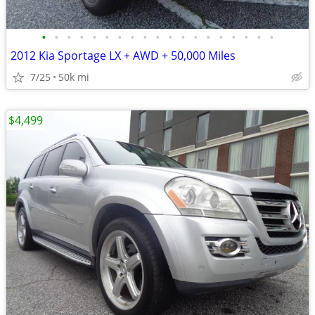
•
•
•
•
•
•
•
•
•
•
•
•
•
•
•
•
•
•
•
2012 Kia Sportage LX + AWD + 50,000 Miles
7/25
50k mi
$4,499