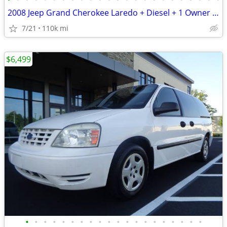
2008 Jeep Grand Cherokee Laredo + Diesel + 1 Owner + 110,000 Miles
7/21
110k mi
$6,499
•
•
•
•
•
•
•
•
•
•
•
•
•
•
•
•
•
•
•
•