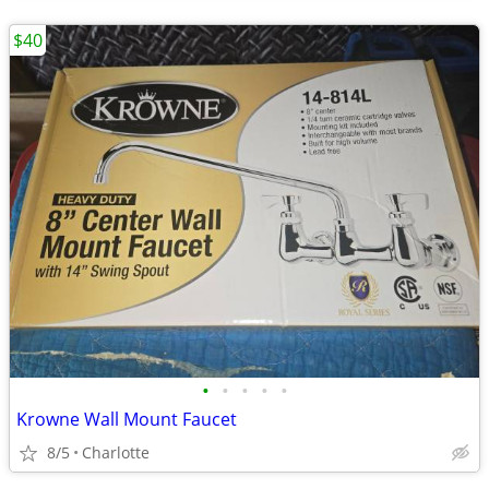
$40
•
•
•
•
•
Krowne Wall Mount Faucet
8/5
Charlotte