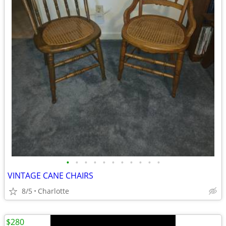
•
•
•
•
•
•
•
•
•
•
•
VINTAGE CANE CHAIRS
8/5
Charlotte
$280