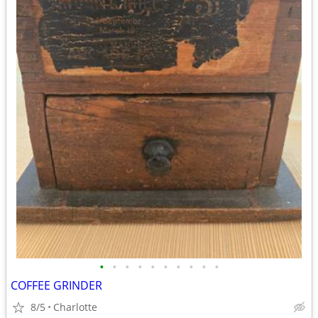
•
•
•
•
•
•
•
•
•
•
COFFEE GRINDER
8/5
Charlotte