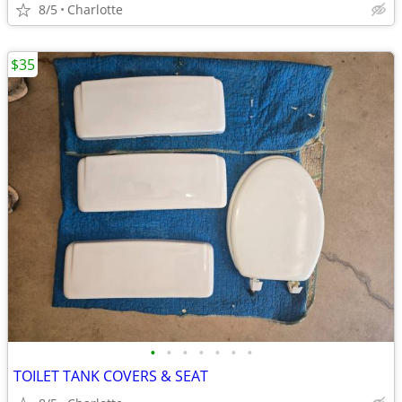
8/5
Charlotte
$35
•
•
•
•
•
•
•
TOILET TANK COVERS & SEAT