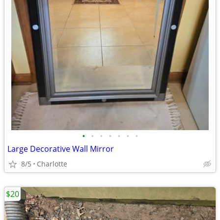
•
•
•
•
•
•
•
Large Decorative Wall Mirror
8/5
Charlotte
$20