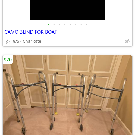
•
•
•
•
•
•
•
•
CAMO BLIND FOR BOAT
8/5
Charlotte
$20