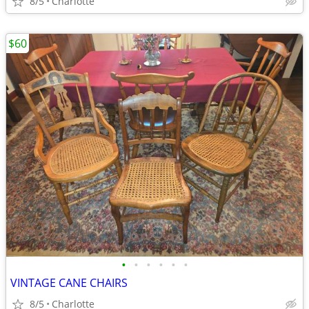
8/5
Charlotte
$60
•
•
•
•
•
•
VINTAGE CANE CHAIRS
8/5
Charlotte