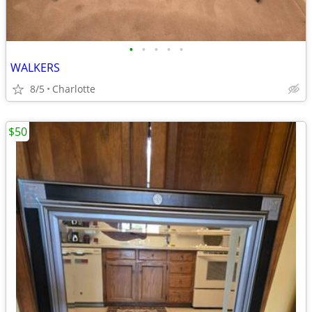
•
•
•
•
•
WALKERS
8/5
Charlotte
$50