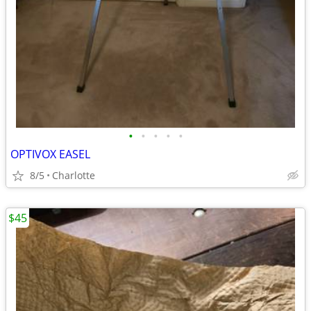
•
•
•
•
•
OPTIVOX EASEL
8/5
Charlotte
$45