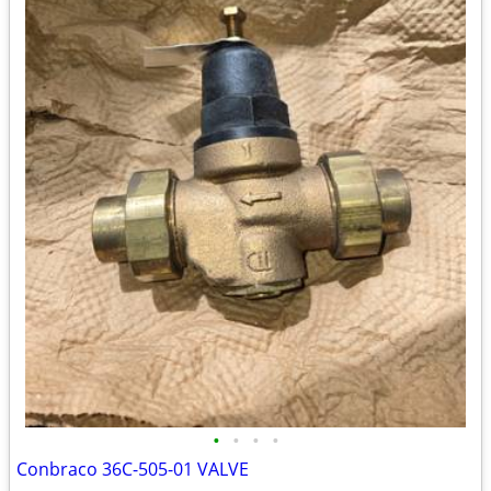
•
•
•
•
Conbraco 36C-505-01 VALVE