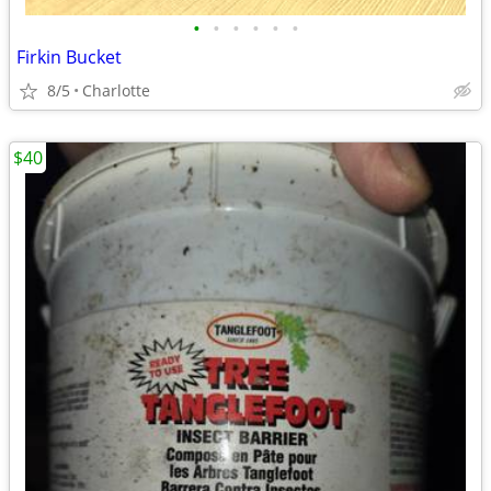
•
•
•
•
•
•
Firkin Bucket
8/5
Charlotte
$40