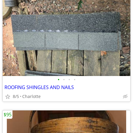
•
•
•
•
ROOFING SHINGLES AND NAILS
8/5
Charlotte
$95