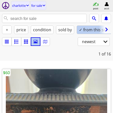
charlotte
for sale
post
acct
+
price
condition
sold by
✓ from this seller
newest
1
of 16
$60