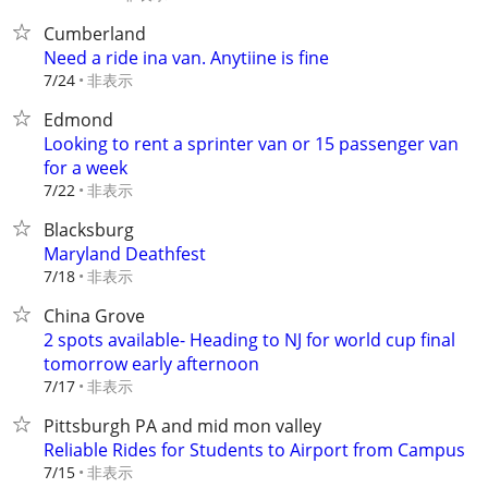
Cumberland
Need a ride ina van. Anytiine is fine
非表示
7/24
Edmond
Looking to rent a sprinter van or 15 passenger van
for a week
非表示
7/22
Blacksburg
Maryland Deathfest
非表示
7/18
China Grove
2 spots available- Heading to NJ for world cup final
tomorrow early afternoon
非表示
7/17
Pittsburgh PA and mid mon valley
Reliable Rides for Students to Airport from Campus
非表示
7/15