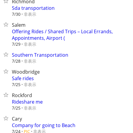
Richmond
Sda transportation
非表示
7/30
Salem
Offering Rides / Shared Trips – Local Errands,
Appointments, Airport (
非表示
7/29
Southern Transportation
非表示
7/28
Woodbridge
Safe rides
非表示
7/25
Rockford
Rideshare me
非表示
7/25
Cary
Company for going to Beach
非表示
7/24
PIC