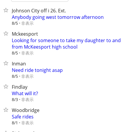
Johnson City off i 26. Ext.
Anybody going west tomorrow afternoon
非表示
8/5
Mckeesport
Looking for someone to take my daughter to and
from McKeesport high school
非表示
8/5
Inman
Need ride tonight asap
非表示
8/5
Findlay
What will it?
非表示
8/3
Woodbridge
Safe rides
非表示
8/1