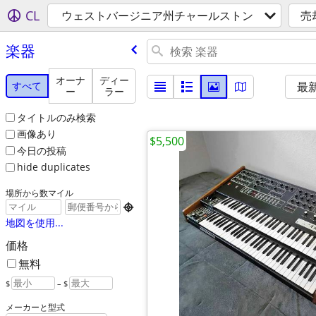
CL
ウェストバージニア州チャールストン
売
楽器
オーナ
ディー
すべて
最
ー
ラー
タイトルのみ検索
画像あり
$5,500
今日の投稿
hide duplicates
場所から数マイル

地図を使用...
価格
無料
$
– $
メーカーと型式