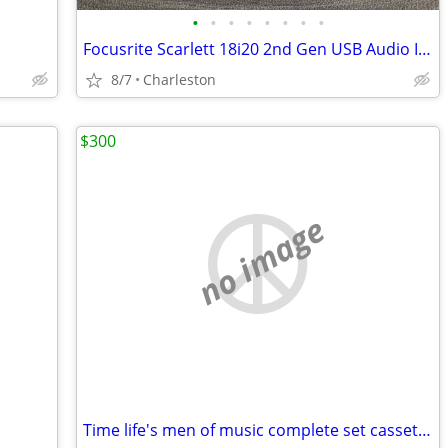
•
•
•
•
•
•
•
•
Focusrite Scarlett 18i20 2nd Gen USB Audio Interface
8/7
Charleston
$300
no image
Time life's men of music complete set cassettes and book on worlds famous compos