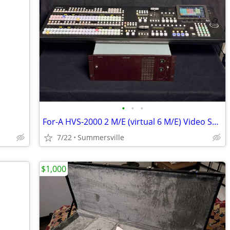
•
•
•
For-A HVS-2000 2 M/E (virtual 6 M/E) Video Switcher with HVS-2240 OU 2
7/22
Summersville
$1,000