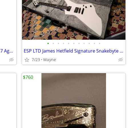
•
•
•
•
•
•
•
•
•
•
•
ACOUSTIC guitars: Martin 000-28 CA 1937 Aged, Waterloo, Goodall
ESP LTD James Hetfield Signature Snakebyte Electric Guitar & BOSS amp
7/23
Wayne
$760