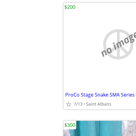
$200
no imag
ProCo Stage Snake SMA Series 
7/13
Saint Albans
$300