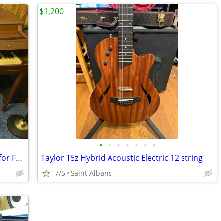
$1,200
•
•
•
•
•
•
•
Two Pianos and an Three Tiered Organ for Free
Taylor T5z Hybrid Acoustic Electric 12 string
7/5
Saint Albans