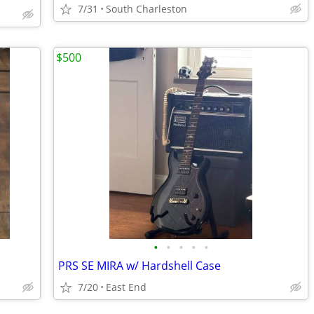
7/31
South Charleston
$500
•
•
•
•
•
PRS SE MIRA w/ Hardshell Case
7/20
East End