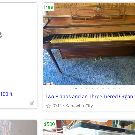
free
e
•
•
•
•
•
•
•
•
•
100 ft
7/11
Kanawha City
$500