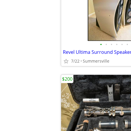
•
•
•
•
•
•
Revel Ultima Surround Speake
7/22
Summersville
$200