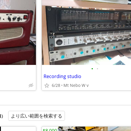
•
•
Recording studio
6/28
Mt Nebo W v
より広い範囲を検索する
順）
$8,000