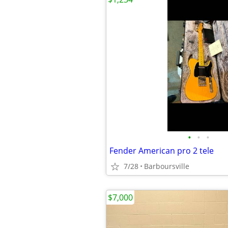
•
•
•
Fender American pro 2 tele
7/28
Barboursville
$7,000