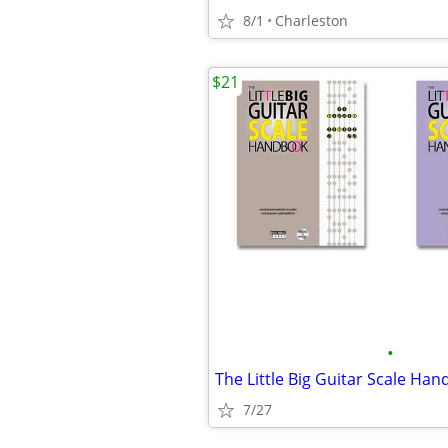
8/1
Charleston
$21
•
The Little Big Guitar Scale Ha
7/27