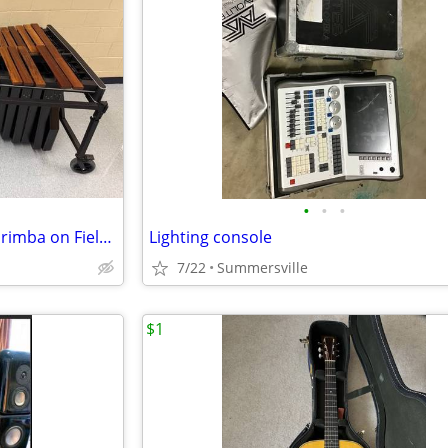
•
•
•
USED Adams 5.0 Rosewood Marimba on Field Frame
Lighting console
7/22
Summersville
$1