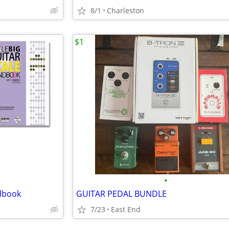
8/1
Charleston
$1
•
ndbook
GUITAR PEDAL BUNDLE
7/23
East End