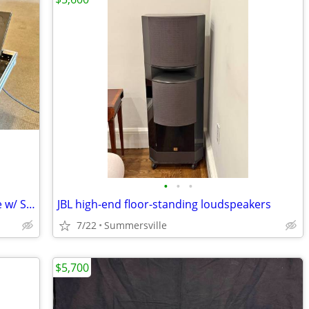
•
•
•
grandMA2 full-size 8GB Lighting Console w/ SSD Upgrade
JBL high-end floor-standing loudspeakers
7/22
Summersville
$5,700