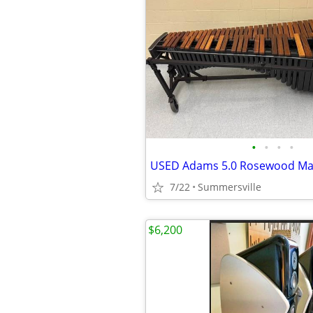
•
•
•
•
7/22
Summersville
$6,200