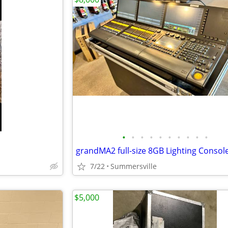
•
•
•
•
•
•
•
•
•
•
7/22
Summersville
$5,000