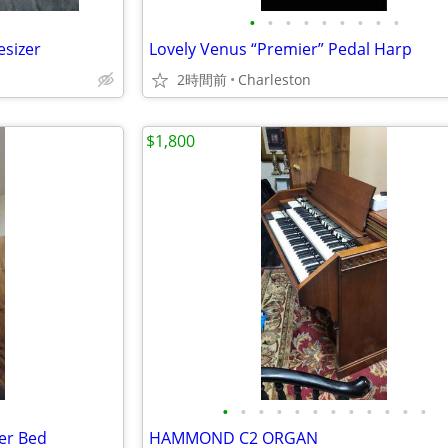
•
•
•
•
•
•
•
•
•
esizer
Lovely Venus “Premier” Pedal Harp
2時間前
Charleston
$1,800
•
•
•
•
•
•
•
•
•
•
•
•
ter Bed
HAMMOND C2 ORGAN