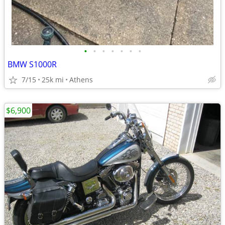
•
•
•
•
•
•
•
BMW S1000R
7/15
25k mi
Athens
$6,900