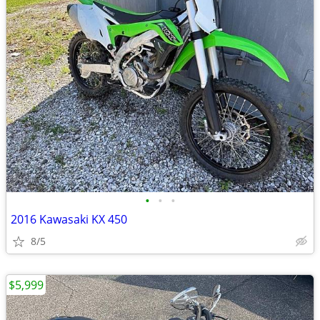
•
•
•
2016 Kawasaki KX 450
8/5
$5,999