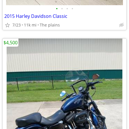
•
•
•
•
2015 Harley Davidson Classic
7/23
11k mi
The plains
$4,500