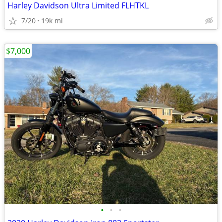
Harley Davidson Ultra Limited FLHTKL
7/20
19k mi
$7,000
•
•
•