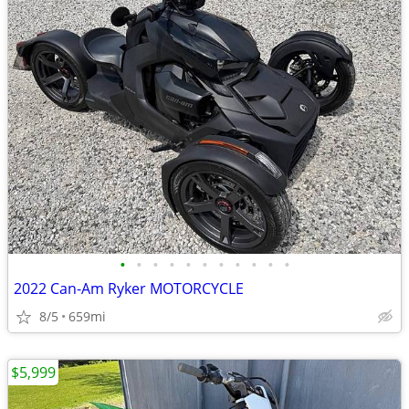
•
•
•
•
•
•
•
•
•
•
•
2022 Can-Am Ryker MOTORCYCLE
8/5
659mi
$5,999