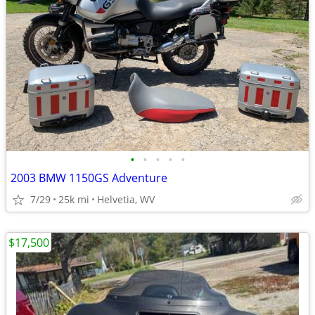
•
•
•
•
•
2003 BMW 1150GS Adventure
7/29
25k mi
Helvetia, WV
$17,500