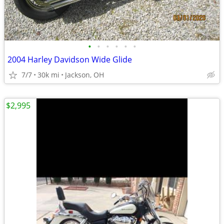
•
•
•
•
•
•
2004 Harley Davidson Wide Glide
7/7
30k mi
Jackson, OH
$2,995