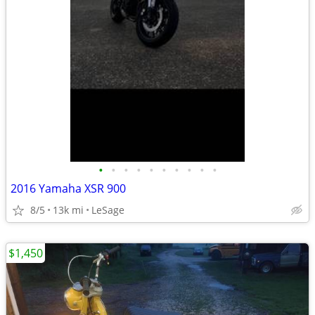
•
•
•
•
•
•
•
•
•
•
2016 Yamaha XSR 900
8/5
13k mi
LeSage
$1,450