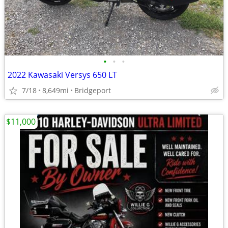
•
•
•
2022 Kawasaki Versys 650 LT
7/18
8,649mi
Bridgeport
$11,000