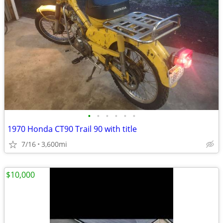
•
•
•
•
•
•
1970 Honda CT90 Trail 90 with title
7/16
3,600mi
$10,000