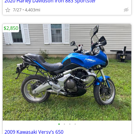
2020 Harley Davidson iron 883 Sportster
7/27
4,403mi
$2,850
•
•
•
•
2009 Kawasaki Versy’s 650