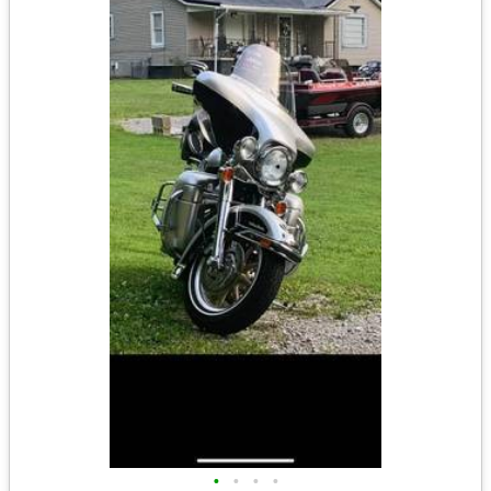
•
•
•
•