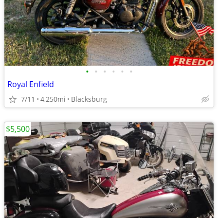
•
•
•
•
•
•
Royal Enfield
7/11
4,250mi
Blacksburg
$5,500