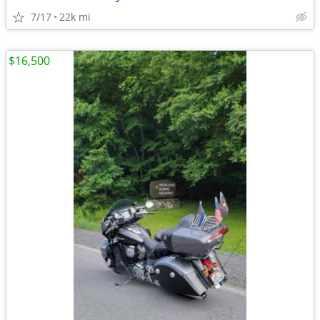
7/17
22k mi
$16,500