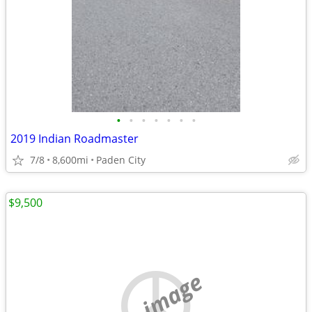
•
•
•
•
•
•
•
2019 Indian Roadmaster
7/8
8,600mi
Paden City
$9,500
no image