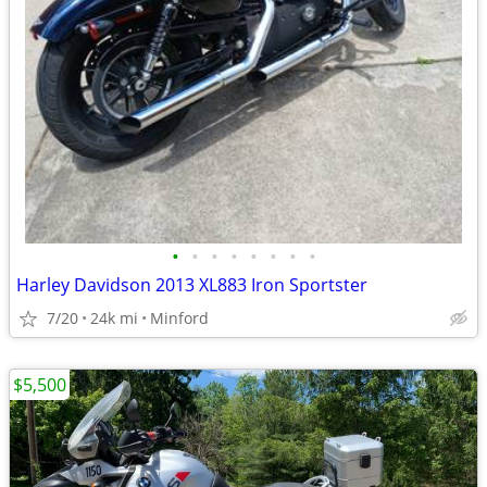
•
•
•
•
•
•
•
•
Harley Davidson 2013 XL883 Iron Sportster
7/20
24k mi
Minford
$5,500