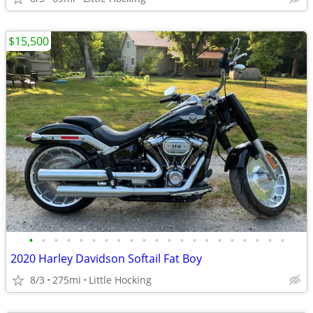
$15,500
•
•
•
•
•
•
•
•
•
•
•
•
•
•
•
•
•
•
•
•
•
2020 Harley Davidson Softail Fat Boy
8/3
275mi
Little Hocking