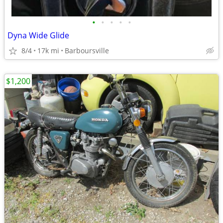
•
•
•
•
•
Dyna Wide Glide
8/4
17k mi
Barboursville
$1,200