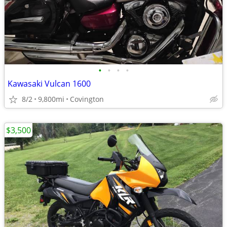
•
•
•
•
Kawasaki Vulcan 1600
8/2
9,800mi
Covington
$3,500