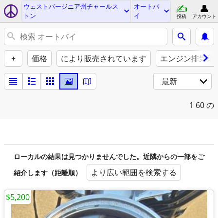
ウェストバージニア州チャールス
オートバ
トン
イ
投稿
アカウント
+
価格
により販売されています
エンジン排気量（
最新
1
60 の
ローカルの結果は見つかりませんでした。近隣からの一部をご
より広い範囲を検索する
紹介します（距離順）
$5,200