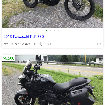
•
•
•
•
2013 Kawasaki KLR 650
7/18
3,234mi
Bridgeport
$6,500