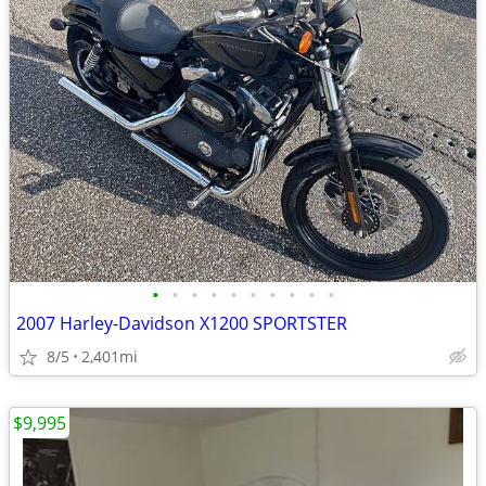
•
•
•
•
•
•
•
•
•
•
2007 Harley-Davidson X1200 SPORTSTER
8/5
2,401mi
$9,995