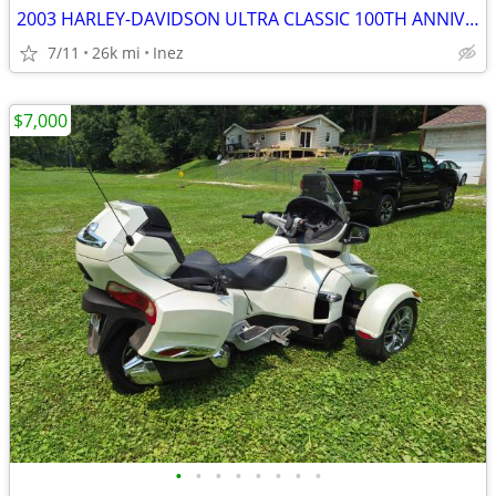
2003 HARLEY-DAVIDSON ULTRA CLASSIC 100TH ANNIVERSARY BIKE
7/11
26k mi
Inez
$7,000
•
•
•
•
•
•
•
•