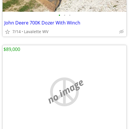
•
•
•
John Deere 700K Dozer With Winch
7/14
Lavalette WV
$89,000
no image