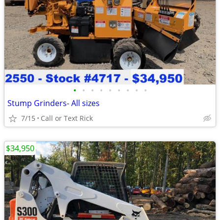
•
•
•
•
•
•
•
•
•
Stump Grinders- All sizes
7/15
Call or Text Rick
$34,950