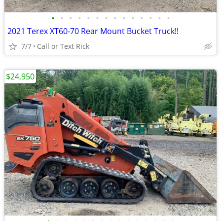
•
•
•
•
•
•
•
•
•
•
•
•
•
•
2021 Terex XT60-70 Rear Mount Bucket Truck!!
7/7
Call or Text Rick
$24,950