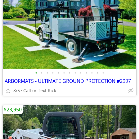
•
•
•
•
•
•
•
•
•
•
•
•
•
ARBORMATS - ULTIMATE GROUND PROTECTION #2997
8/5
Call or Text Rick
$23,950