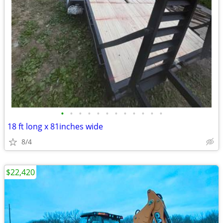
•
•
•
•
•
•
•
•
•
•
•
•
18 ft long x 81inches wide
8/4
$22,420