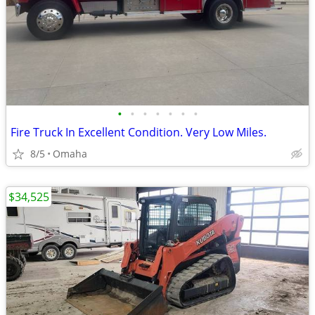
•
•
•
•
•
•
•
Fire Truck In Excellent Condition. Very Low Miles.
8/5
Omaha
$34,525