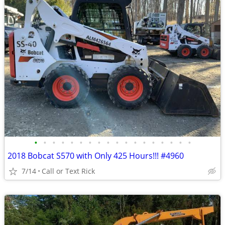
•
•
•
•
•
•
•
•
•
•
•
•
•
•
•
•
•
•
2018 Bobcat S570 with Only 425 Hours!!! #4960
7/14
Call or Text Rick