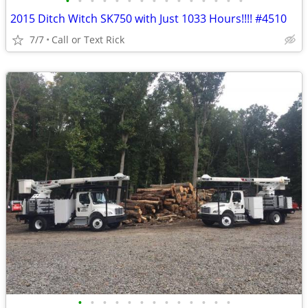
•
•
•
•
•
•
•
•
•
•
•
•
•
•
•
2015 Ditch Witch SK750 with Just 1033 Hours!!!! #4510
7/7
Call or Text Rick
•
•
•
•
•
•
•
•
•
•
•
•
•