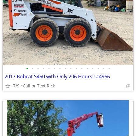
•
•
•
•
•
•
•
•
•
•
•
•
•
•
•
•
2017 Bobcat S450 with Only 206 Hours!! #4966
7/9
Call or Text Rick