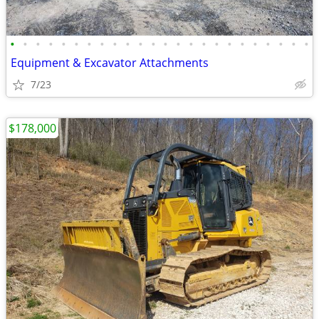
•
•
•
•
•
•
•
•
•
•
•
•
•
•
•
•
•
•
•
•
•
•
•
•
Equipment & Excavator Attachments
7/23
$178,000