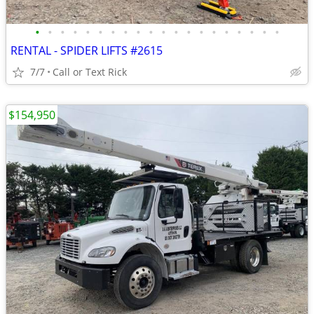
•
•
•
•
•
•
•
•
•
•
•
•
•
•
•
•
•
•
•
•
RENTAL - SPIDER LIFTS #2615
7/7
Call or Text Rick
$154,950