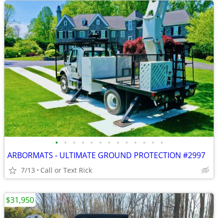
•
•
•
•
•
•
•
•
•
•
•
•
•
ARBORMATS - ULTIMATE GROUND PROTECTION #2997
7/13
Call or Text Rick
$31,950