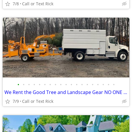
7/8
Call or Text Rick
•
•
•
•
•
•
•
•
•
•
•
•
•
•
•
•
•
•
•
We Rent the Good Tree and Landscape Gear NO ONE Else Does
7/9
Call or Text Rick