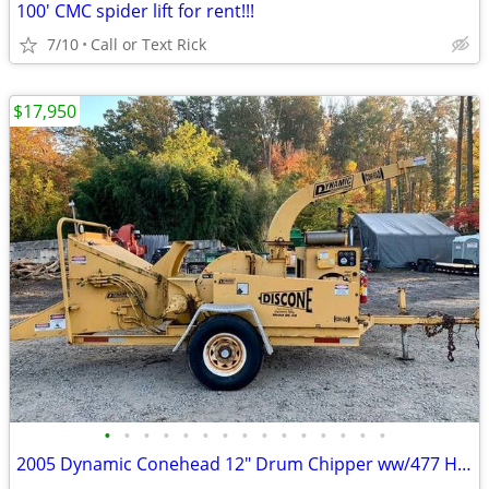
100' CMC spider lift for rent!!!
7/10
Call or Text Rick
$17,950
•
•
•
•
•
•
•
•
•
•
•
•
•
•
•
2005 Dynamic Conehead 12" Drum Chipper ww/477 Hours!! #4803