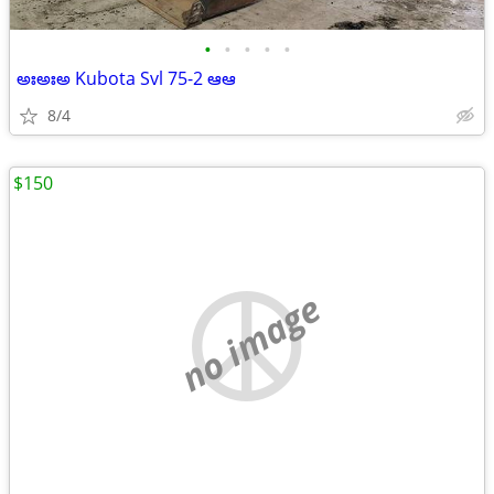
•
•
•
•
•
అఃఅఃఅ Kubota Svl 75-2 ఆఆ
8/4
$150
no image