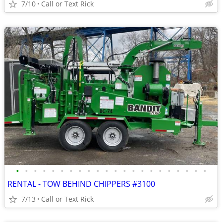
7/10
Call or Text Rick
•
•
•
•
•
•
•
•
•
•
•
•
•
•
•
•
•
•
•
•
•
•
RENTAL - TOW BEHIND CHIPPERS #3100
7/13
Call or Text Rick