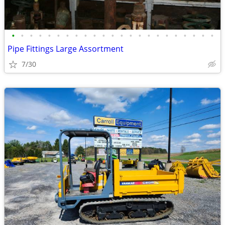
•
•
•
•
•
•
•
•
•
•
•
•
•
•
•
•
•
•
•
•
•
•
•
Pipe Fittings Large Assortment
7/30