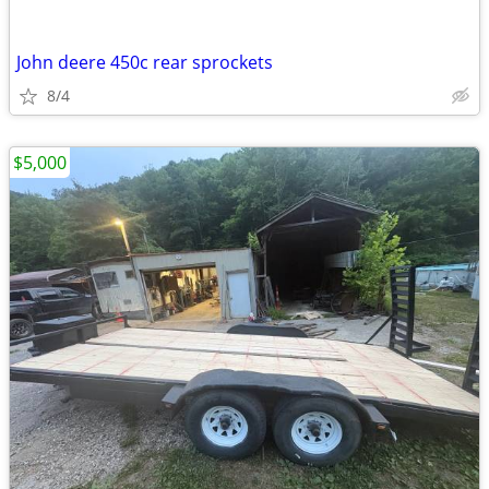
John deere 450c rear sprockets
8/4
$5,000