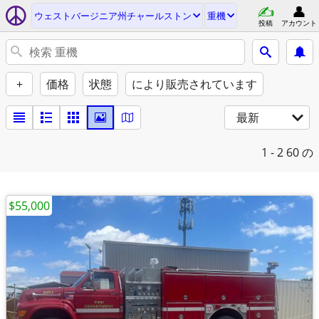
ウェストバージニア州チャールストン
重機
投稿
アカウント
+
価格
状態
により販売されています
最新
1 - 2
60 の
$55,000