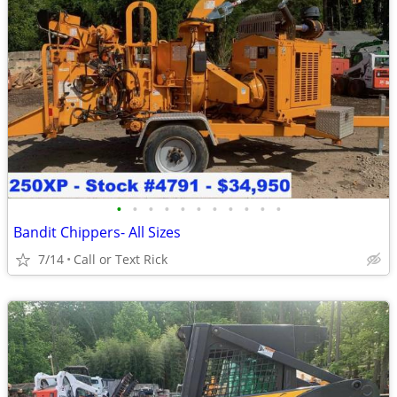
•
•
•
•
•
•
•
•
•
•
•
Bandit Chippers- All Sizes
7/14
Call or Text Rick