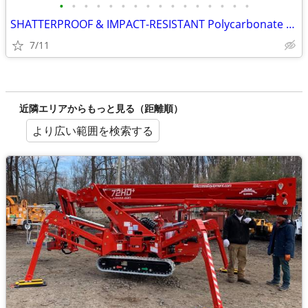
•
•
•
•
•
•
•
•
•
•
•
•
•
•
•
•
SHATTERPROOF & IMPACT-RESISTANT Polycarbonate Skid Steer Door Kits
7/11
近隣エリアからもっと見る（距離順）
より広い範囲を検索する