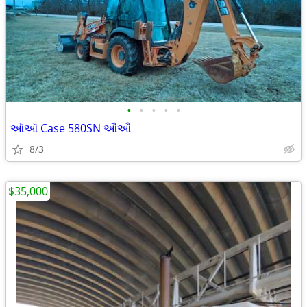
•
•
•
•
•
ઑઑ Case 580SN ઔઔ
8/3
$35,000