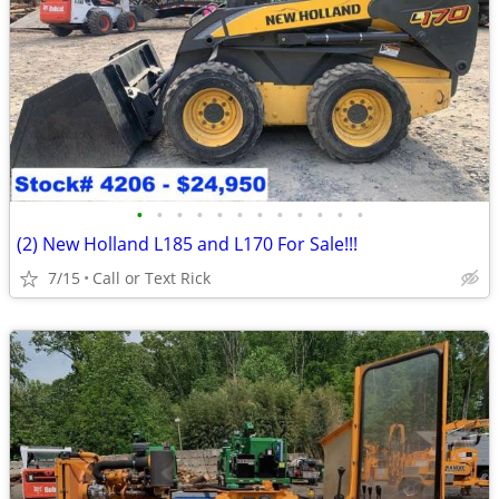
•
•
•
•
•
•
•
•
•
•
•
•
(2) New Holland L185 and L170 For Sale!!!
7/15
Call or Text Rick