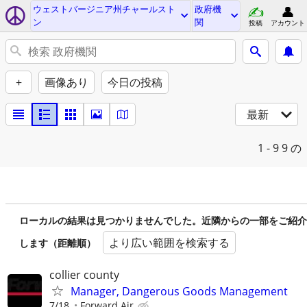
ウェストバージニア州チャールスト
政府機
ン
関
投稿
アカウント
+
画像あり
今日の投稿
最新
1 - 9
9 の
ローカルの結果は見つかりませんでした。近隣からの一部をご紹介
より広い範囲を検索する
します（距離順）
collier county
Manager, Dangerous Goods Management
7/18
Forward Air