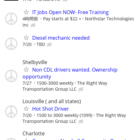
IT Jobs Open NOW- Free Training
4時間前
Pay starts at $22 +
Northstar Technologies
Inc
Diesel mechanic needed
7/20
TBD
Shelbyville
Non CDL drivers wanted. Ownership
opportunity
7/27
1500-3000 weekly
The Right Way
Transportation Group LLC
Louisville ( and all states)
Hot Shot Driver
7/20
1500 to 3000 weekly (1099)
The Right Way
Transportation Group LLC
Charlotte