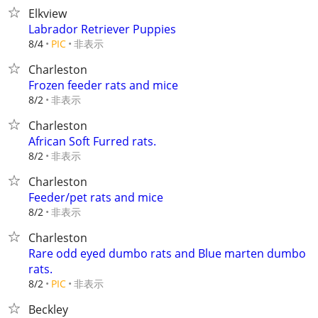
Elkview
Labrador Retriever Puppies
非表示
8/4
PIC
Charleston
Frozen feeder rats and mice
非表示
8/2
Charleston
African Soft Furred rats.
非表示
8/2
Charleston
Feeder/pet rats and mice
非表示
8/2
Charleston
Rare odd eyed dumbo rats and Blue marten dumbo
rats.
非表示
8/2
PIC
Beckley