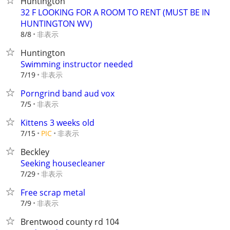
Huntington
32 F LOOKING FOR A ROOM TO RENT (MUST BE IN
HUNTINGTON WV)
非表示
8/8
Huntington
Swimming instructor needed
非表示
7/19
Porngrind band aud vox
非表示
7/5
Kittens 3 weeks old
非表示
7/15
PIC
Beckley
Seeking housecleaner
非表示
7/29
Free scrap metal
非表示
7/9
Brentwood county rd 104