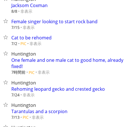
Jacksom Coxman
非表示
8/8
Female singer looking to start rock band
非表示
7/15
Cat to be rehomed
非表示
7/2
PIC
Huntington
One female and one male cat to good home, already
fixed!
7時間前
非表示
PIC
Huntington
Rehoming leopard gecko and crested gecko
非表示
7/24
Huntington
Tarantulas and a scorpion
非表示
7/13
PIC