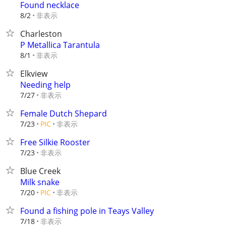
Found necklace
非表示
8/2
Charleston
P Metallica Tarantula
非表示
8/1
Elkview
Needing help
非表示
7/27
Female Dutch Shepard
非表示
7/23
PIC
Free Silkie Rooster
非表示
7/23
Blue Creek
Milk snake
非表示
7/20
PIC
Found a fishing pole in Teays Valley
非表示
7/18