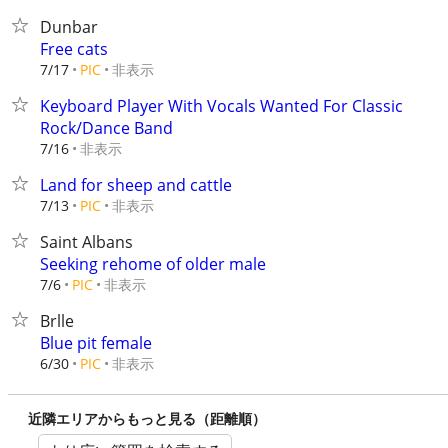
Dunbar
Free cats
非表示
7/17
PIC
Keyboard Player With Vocals Wanted For Classic
Rock/Dance Band
非表示
7/16
Land for sheep and cattle
非表示
7/13
PIC
Saint Albans
Seeking rehome of older male
非表示
7/6
PIC
Brlle
Blue pit female
非表示
6/30
PIC
近隣エリアからもっと見る（距離順）