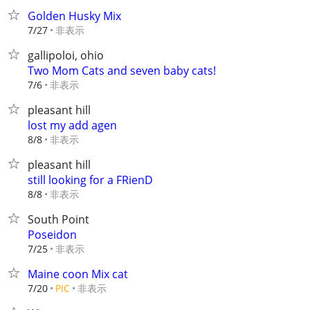
Golden Husky Mix
非表示
7/27
gallipoloi, ohio
Two Mom Cats and seven baby cats!
非表示
7/6
pleasant hill
lost my add agen
非表示
8/8
pleasant hill
still looking for a FRienD
非表示
8/8
South Point
Poseidon
非表示
7/25
Maine coon Mix cat
非表示
7/20
PIC