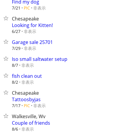
Find my dog
非表示
7/21
PIC
Chesapeake
Looking for Kitten!
非表示
6/27
Garage sale 25701
非表示
7/29
Iso small saltwater setup
非表示
8/7
fish clean out
非表示
8/2
Chesapeake
Tattoosbyjas
非表示
7/17
PIC
Walkesville, Wv
Couple of friends
非表示
8/6