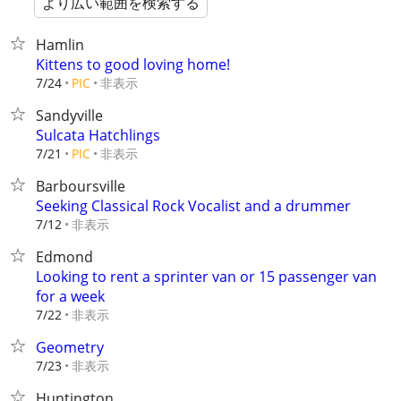
より広い範囲を検索する
Hamlin
Kittens to good loving home!
非表示
7/24
PIC
Sandyville
Sulcata Hatchlings
非表示
7/21
PIC
Barboursville
Seeking Classical Rock Vocalist and a drummer
非表示
7/12
Edmond
Looking to rent a sprinter van or 15 passenger van
for a week
非表示
7/22
Geometry
非表示
7/23
Huntington