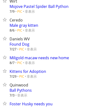
Wirt
Mojove Pastel Spider Ball Python
非表示
7/9
PIC
Ceredo
Male gray kitten
非表示
8/6
PIC
Daniels WV
Found Dog
非表示
7/27
PIC
Miligold macaw needs new home
非表示
8/7
PIC
Kittens for Adoption
非表示
7/29
PIC
Quinwood
Ball Pythons
非表示
7/3
Foster Husky needs you