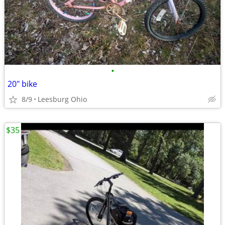
•
20" bike
8/9
Leesburg Ohio
$35