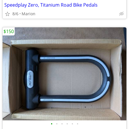
Speedplay Zero, Titanium Road Bike Pedals
8/6
Marion
$150
•
•
•
•
•
•