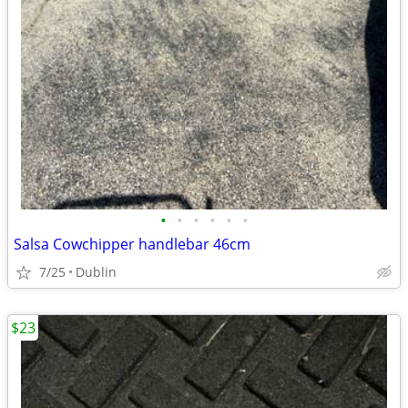
•
•
•
•
•
•
Salsa Cowchipper handlebar 46cm
7/25
Dublin
$23