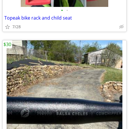
•
•
Topeak bike rack and child seat
7/28
$30