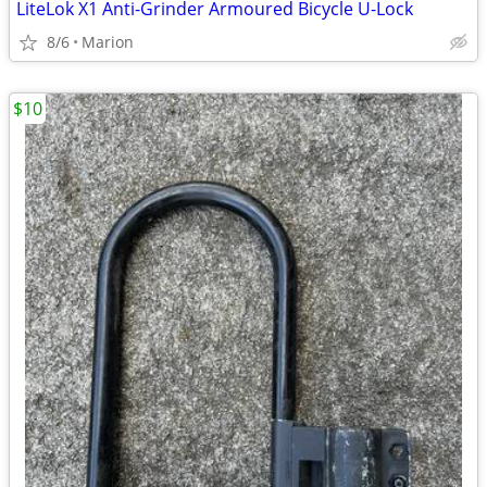
LiteLok X1 Anti-Grinder Armoured Bicycle U-Lock
8/6
Marion
$10