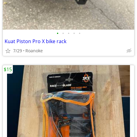
•
•
•
•
•
Kuat Piston Pro X bike rack
7/29
Roanoke
$15