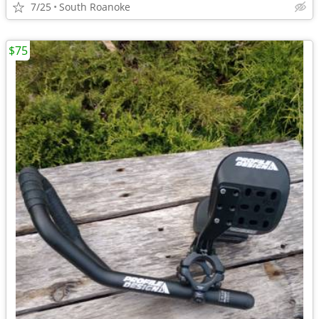
7/25
South Roanoke
$75