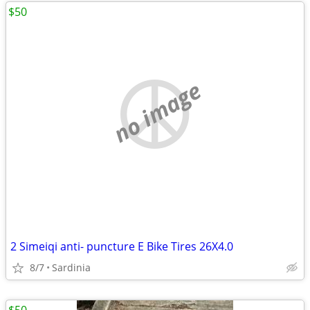
$50
no image
2 Simeiqi anti- puncture E Bike Tires 26X4.0
8/7
Sardinia