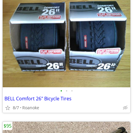
•
•
•
BELL Comfort 26" Bicycle Tires
8/7
Roanoke
$95