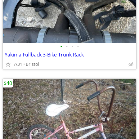
•
•
•
•
Yakima Fullback 3-Bike Trunk Rack
7/31
Bristol
$40