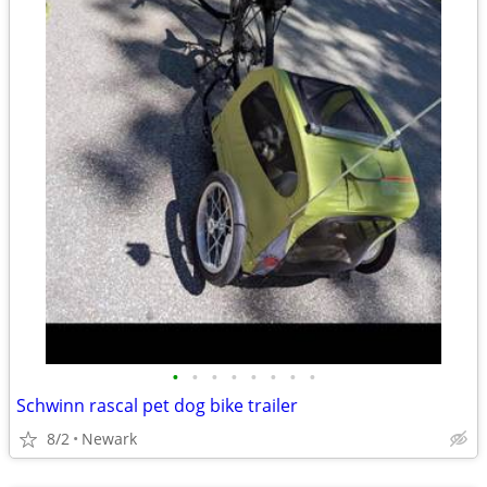
•
•
•
•
•
•
•
•
Schwinn rascal pet dog bike trailer
8/2
Newark