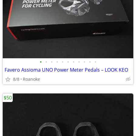
•
•
•
•
•
•
•
•
•
•
•
Favero Assioma UNO Power Meter Pedals – LOOK KEO
8/8
Roanoke
$50