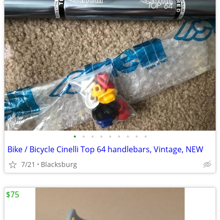
•
•
•
•
•
•
•
•
•
Bike / Bicycle Cinelli Top 64 handlebars, Vintage, NEW
7/21
Blacksburg
$75