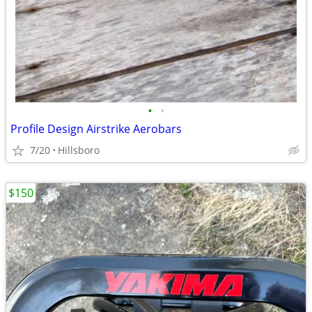
•
•
Profile Design Airstrike Aerobars
7/20
Hillsboro
$150