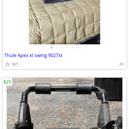
•
•
•
•
•
•
Thule Apex xt swing 9027xt
8/1
$25