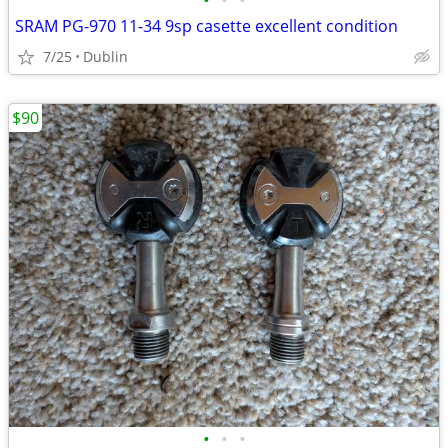
•
•
•
SRAM PG-970 11-34 9sp casette excellent condition
7/25
Dublin
$90
•
•
•