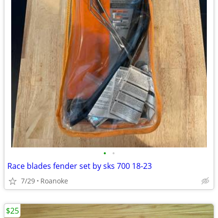
•
•
Race blades fender set by sks 700 18-23
7/29
Roanoke
$25