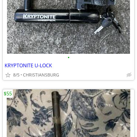
•
KRYPTONITE U-LOCK
8/5
CHRISTIANSBURG
$55