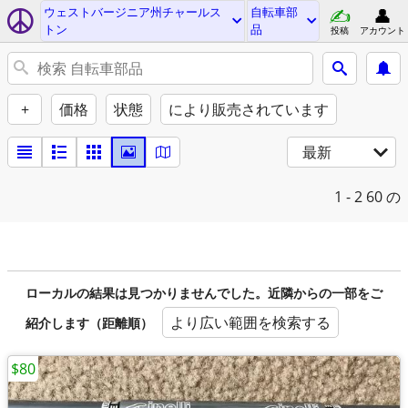
ウェストバージニア州チャールス
自転車部
トン
品
投稿
アカウント
+
価格
状態
により販売されています
最新
1 - 2
60 の
ローカルの結果は見つかりませんでした。近隣からの一部をご
より広い範囲を検索する
紹介します（距離順）
$80