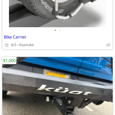
•
•
Bike Carrier
8/5
Roanoke
$1,000