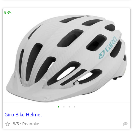
$35
•
•
•
•
Giro Bike Helmet
8/5
Roanoke