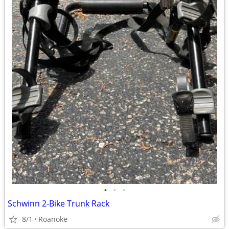
•
•
•
Schwinn 2-Bike Trunk Rack
8/1
Roanoke