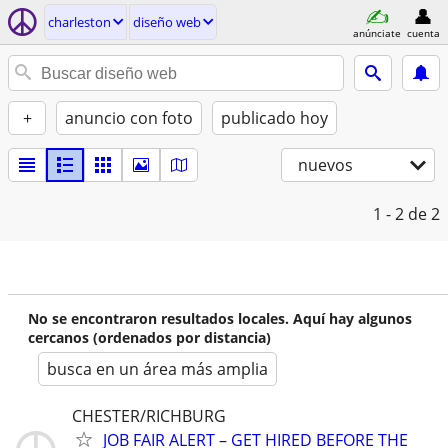
charleston
diseño web
anúnciate
cuenta
+
anuncio con foto
publicado hoy
nuevos
1 - 2
de 2
No se encontraron resultados locales. Aquí hay algunos
cercanos (ordenados por distancia)
busca en un área más amplia
CHESTER/RICHBURG
JOB FAIR ALERT – GET HIRED BEFORE THE