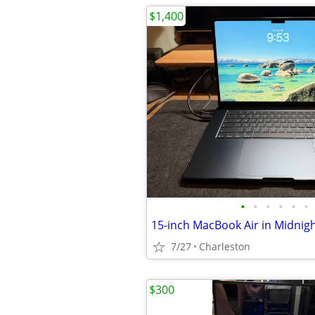
$1,400
•
•
•
•
•
•
7/27
Charleston
$300