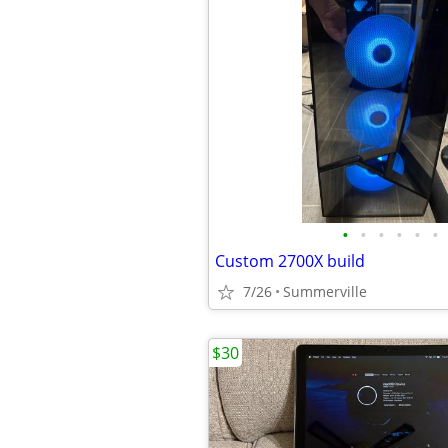
•
•
•
•
•
•
Custom 2700X build
7/26
Summerville
$30