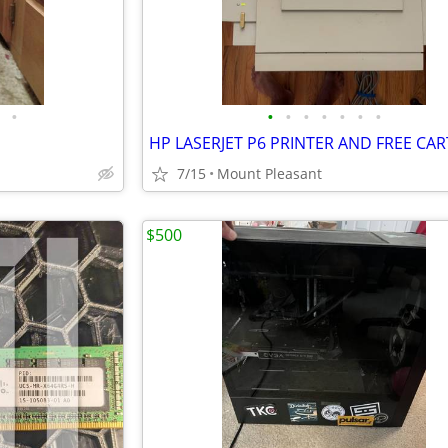
•
•
•
•
•
•
•
•
7/15
Mount Pleasant
$500