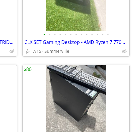
•
•
•
•
•
•
•
•
•
•
•
•
•
HP LASERJET P6 PRINTER AND FREE CARTRIDGE
CLX SET Gaming Desktop - AMD Ryzen 7 7700X 4.5GHz 8-Core Processor, 32
7/15
Summerville
$80