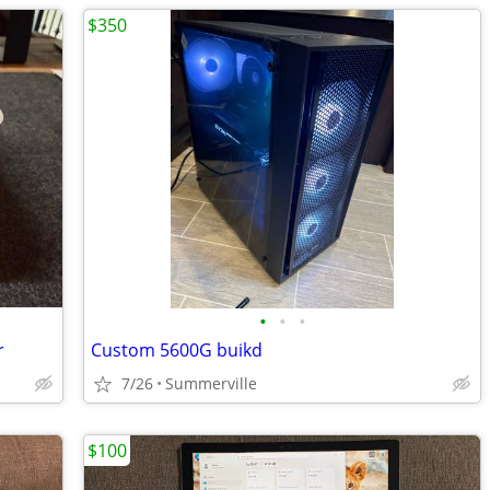
$350
•
•
•
r
Custom 5600G buikd
7/26
Summerville
$100