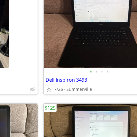
•
•
•
•
Dell Inspiron 3493
7/26
Summerville
$125