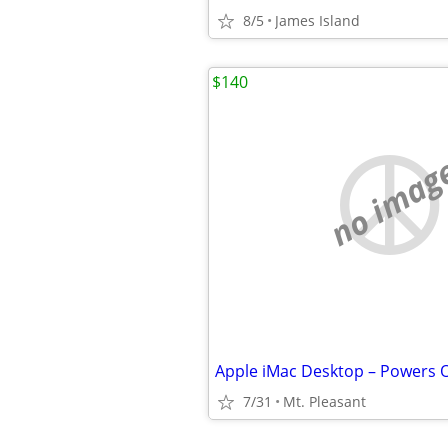
8/5
James Island
$140
no imag
7/31
Mt. Pleasant