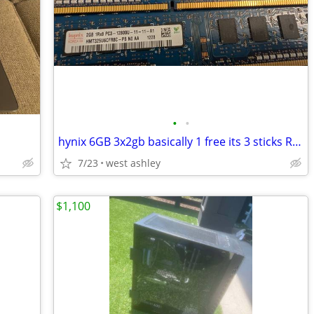
•
•
hynix 6GB 3x2gb basically 1 free its 3 sticks Rx8 PC3 12900U HMT325UCF
7/23
west ashley
$1,100