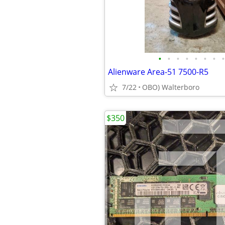
•
•
•
•
•
•
•
•
Alienware Area-51 7500-R5
7/22
OBO) Walterboro
$350