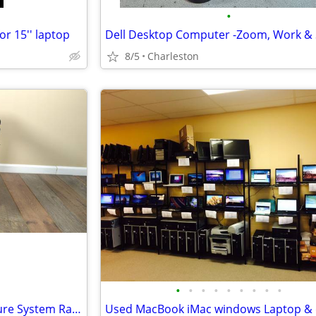
•
or 15'' laptop
8/5
Charleston
•
•
•
•
•
•
•
•
•
Cooper B-Line Network Enclosure System Rack Wall Bracket Server Mount