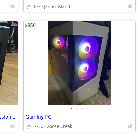
8/2
James Island
$850
•
•
•
•
High-end PC computer – Gaming, Professional, General Use
Gaming PC
7/30
Goose Creek