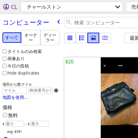
CL
チャールストン
売
コンピューター
オーナ
ディー
すべて
最
ー
ラー
タイトルのみ検索
画像あり
$20
今日の投稿
hide duplicates
場所から数マイル

地図を使用...
価格
無料
$
– $
avg: $341