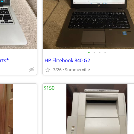
•
•
•
•
rts*
HP Elitebook 840 G2
7/26
Summerville
$150