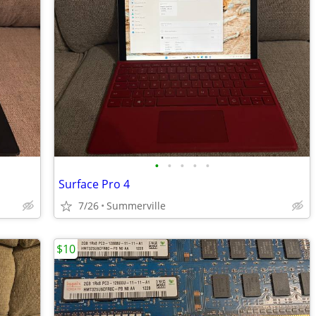
•
•
•
•
•
Surface Pro 4
7/26
Summerville
$10