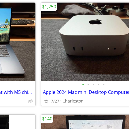
$1,250
•
•
•
•
•
15-inch MacBook Air in Midnight with M5 chip (NEW) MS365
Apple 2024 Mac mini Desktop Compute
7/27
Charleston
$140