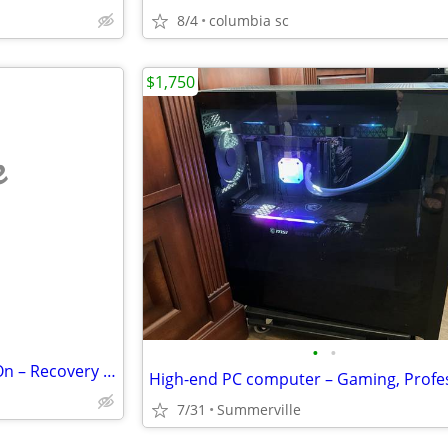
8/4
columbia sc
$1,750
e
•
•
Apple iMac Desktop – Powers On – Recovery Mode
7/31
Summerville