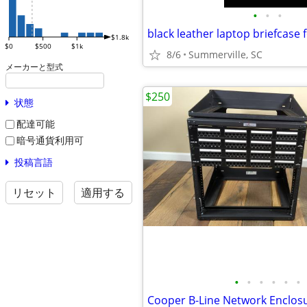
•
•
•
black leather laptop briefcase f
$1.8k
$0
$500
$1k
8/6
Summerville, SC
メーカーと型式
$250
状態
配達可能
暗号通貨利用可
投稿言語
リセット
適用する
•
•
•
•
•
•