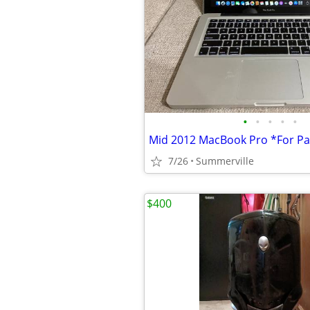
•
•
•
•
•
Mid 2012 MacBook Pro *For Pa
7/26
Summerville
$400