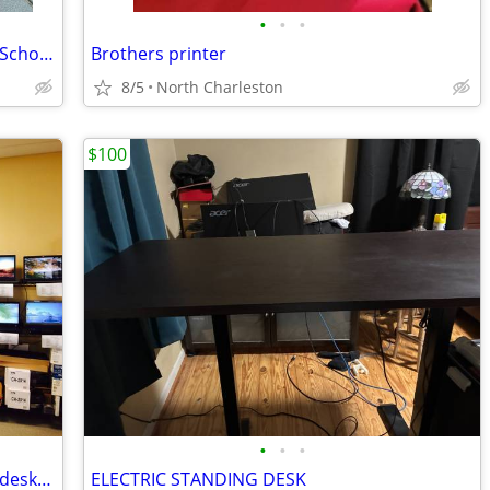
•
•
•
Dell Desktop Computer -Zoom, Work & School from Home
Brothers printer
8/5
North Charleston
$100
•
•
•
Used MacBook iMac windows Laptop & desktop $5 Down 100 days financing
ELECTRIC STANDING DESK