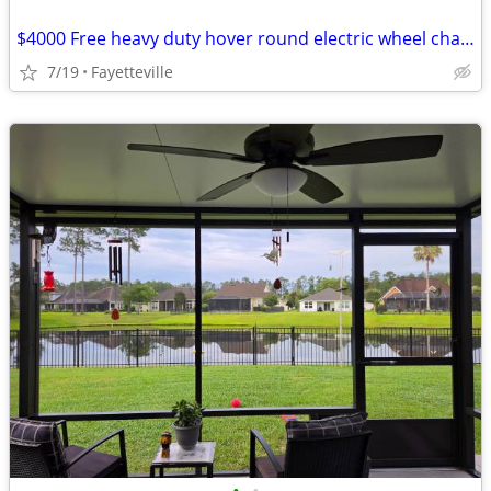
$4000 Free heavy duty hover round electric wheel chair used once
7/19
Fayetteville