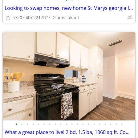
•
•
Looking to swap homes, new home St Marys georgia for similar ho
7/20
4br
2217ft
Drums, bk mt
2
•
•
•
•
•
•
•
•
•
•
•
•
•
•
•
•
•
•
•
•
What a great place to live! 2 bd, 1.5 ba, 1060 sq ft. Come home today!