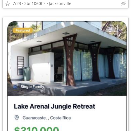
7/23
2br
1060ft
Jacksonville
2