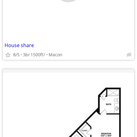
House share
8/5
3br
1500ft
Macon
2