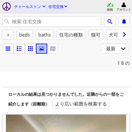
チャールストン
住宅交換
投稿
アカウント
+
beds
baths
住宅の種類
猫可
犬可
家
最新
1
8 の
ローカルの結果は見つかりませんでした。近隣からの一部をご
より広い範囲を検索する
紹介します（距離順）