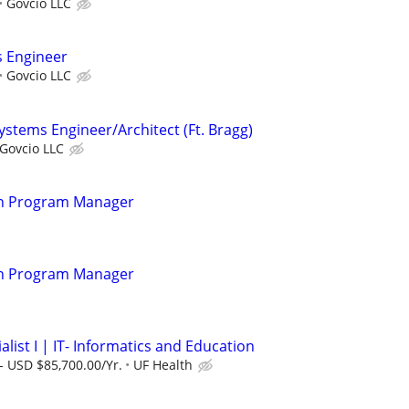
Govcio LLC
s Engineer
Govcio LLC
stems Engineer/Architect (Ft. Bragg)
Govcio LLC
ion Program Manager
ion Program Manager
alist I | IT- Informatics and Education
- USD $85,700.00/Yr.
UF Health