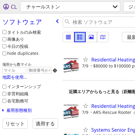
CL
チャールストン
ジ
ソフトウェア
タイトルのみ検索
最
画像あり
今日の投稿
hide duplicates
Residential Heating
場所から数マイル
7/9
$80000 to $100000 p

地図を使用...
インターンシップ
近隣エリアからもっと見る（距離
非営利組織
在宅勤務可
Residential Heating
雇用形態種別
7/9
ARS-Rescue Rooter
リセット
適用する
Systems Senior En