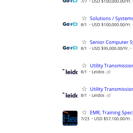
7/7
USD $100,000.00/Yr.
Solutions / System
8/1
USD $100,000.00/Yr.
Senior Computer Sy
8/1
USD $95,000.00/Yr.
Utility Transmiss
8/1
Leidos
Utility Transmiss
8/1
Leidos
EMR, Training Speci
7/23
USD $57,100.00/Yr. 