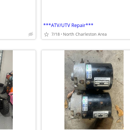
***ATV/UTV Repair***
7/18
North Charleston Area