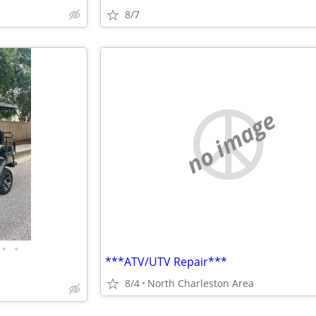
8/7
no image
•
•
***ATV/UTV Repair***
8/4
North Charleston Area