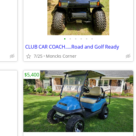
•
•
•
•
•
•
CLUB CAR COACH.....Road and Golf Ready
7/25
Moncks Corner
$5,400