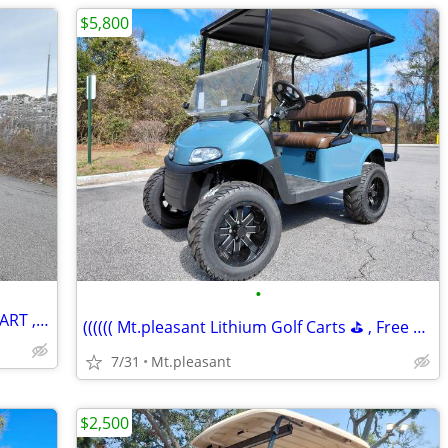
$5,800
•
**** New Build !! LITHIUM EZGO GOLF CART , FREE DELIVERY !! *****
(((((( Mt.pleasant Lithium Golf Carts ⛳️ , Free Delivery !!
7/31
Mt.pleasant
$2,500