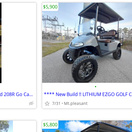
$5,900
•
2x 2021 Hammerhead Mudhead 208R Go Carts
7/31
Mt.pleasant
$5,800