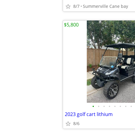
8/7
Summerville Cane bay
$5,800
•
•
•
•
•
•
•
•
2023 golf cart lithium
8/6