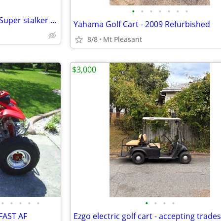
•
•
•
•
•
•
•
#159 late 90's Suzuki MINI CAB Super stalker dump bed #159
Yahama Golf Cart - 2009 Refurbished
8/8
Mt Pleasant
$3,000
•
•
•
•
•
•
•
•
•
FAST AF
Ezgo electric golf cart - accepting trades