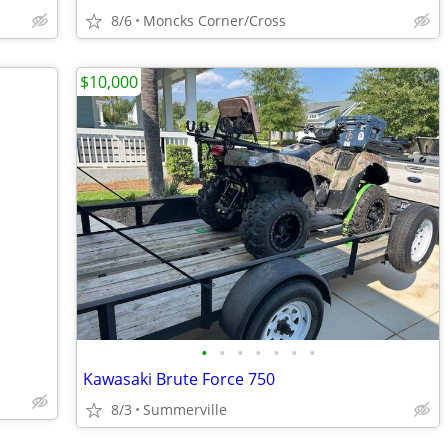
8/6
Moncks Corner/Cross
$10,000
•
•
•
•
•
•
•
Kawasaki Brute Force 750
8/3
Summerville