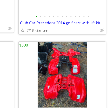
•
•
•
•
•
•
•
•
•
•
•
•
•
Club Car Precedent 2014 golf cart with lift kit
7/18
Santee
$300