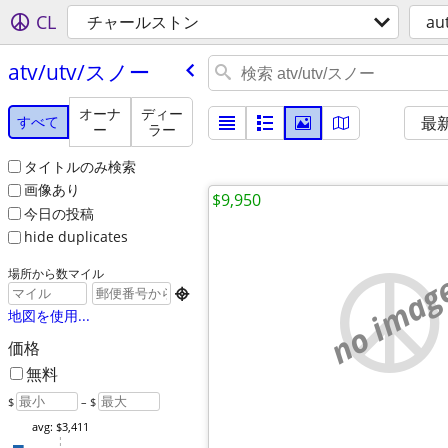
CL
チャールストン
au
atv/​utv/​スノー
オーナ
ディー
すべて
最
ー
ラー
タイトルのみ検索
画像あり
$9,950
今日の投稿
hide duplicates
場所から数マイル
no imag

地図を使用...
価格
無料
$
– $
avg: $3,411