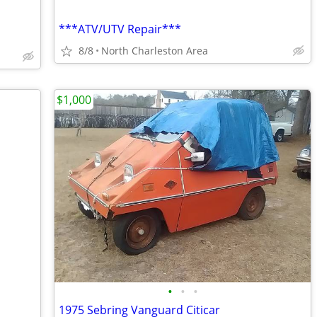
***ATV/UTV Repair***
8/8
North Charleston Area
$1,000
•
•
•
1975 Sebring Vanguard Citicar