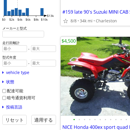
$13k
$0
$2k
$4k
$6k
$8k
$10k
8/8
34k mi
Charleston
メーカーと型式
$4,500
走行距離計
-
型式年度
-
vehicle type
状態
配達可能
暗号通貨利用可
投稿言語
•
•
•
•
•
•
•
•
•
•
•
リセット
適用する
NICE Honda 400ex sport quad 