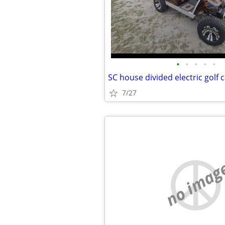
•
•
•
•
•
SC house divided electric golf c
7/27
no imag