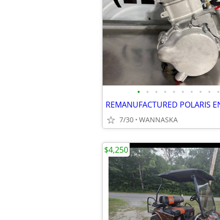
•
•
•
•
•
•
•
•
•
•
REMANUFACTURED POLARIS E
7/30
WANNASKA
$4,250