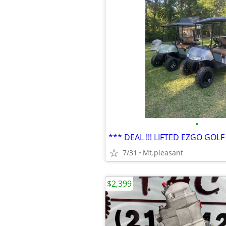
•
7/31
Mt.pleasant
$2,399