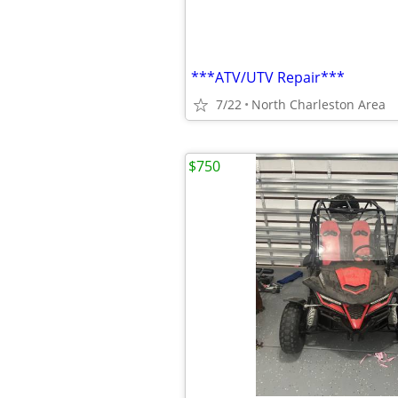
***ATV/UTV Repair***
7/22
North Charleston Area
$750