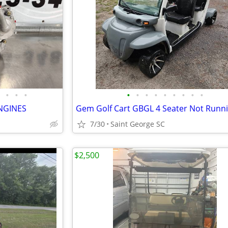
•
•
•
•
•
•
•
•
•
•
•
•
NGINES
Gem Golf Cart GBGL 4 Seater Not Runn
7/30
Saint George SC
$2,500