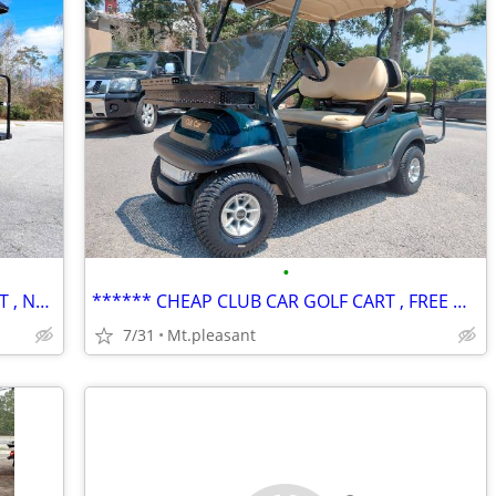
•
**** LOOK !!! - LITHIUM EZGO GOLF CART , NEW BUILD !! *****
****** CHEAP CLUB CAR GOLF CART , FREE DELIVERY !!! ******
7/31
Mt.pleasant