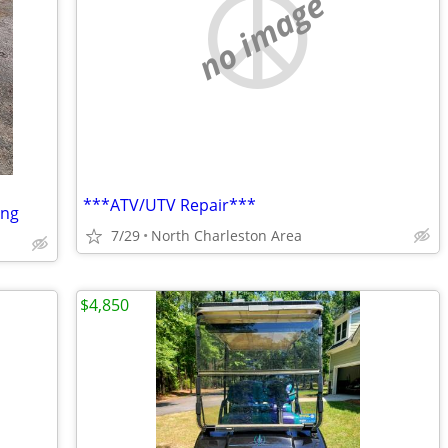
no image
***ATV/UTV Repair***
ing
7/29
North Charleston Area
$4,850