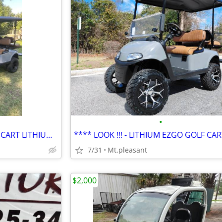
•
*** DEAL !!! LIFTED EZGO GOLF CART LITHIUM !! - FREE DELIVERY !!!
7/31
Mt.pleasant
$2,000