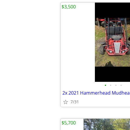
$3,500
•
•
•
•
7/31
$5,700