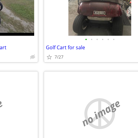
•
•
•
•
•
•
art
Golf Cart for sale
7/27
e
no image