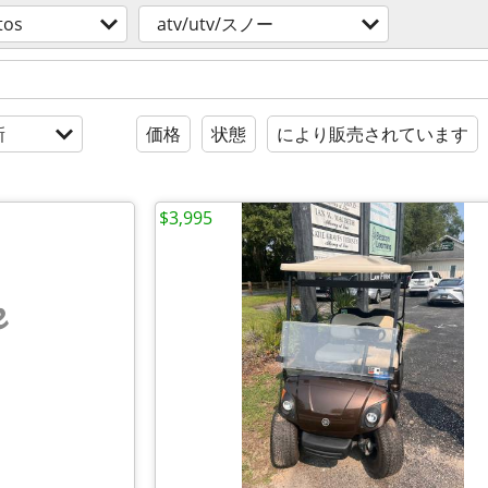
tos
atv/utv/スノー
新
価格
状態
により販売されています
$3,995
e