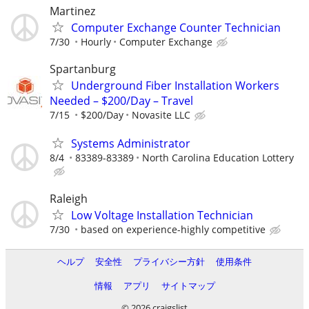
Martinez
Computer Exchange Counter Technician
7/30
Hourly
Computer Exchange
Spartanburg
Underground Fiber Installation Workers
Needed – $200/Day – Travel
7/15
$200/Day
Novasite LLC
Systems Administrator
8/4
83389-83389
North Carolina Education Lottery
Raleigh
Low Voltage Installation Technician
7/30
based on experience-highly competitive
ヘルプ
安全性
プライバシー方針
使用条件
情報
アプリ
サイトマップ
© 2026 craigslist