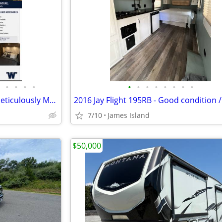
•
•
•
•
•
•
•
•
•
•
•
•
2018 Winnebago Intent 31P - Meticulously Maintained - $42,900
7/10
James Island
$50,000