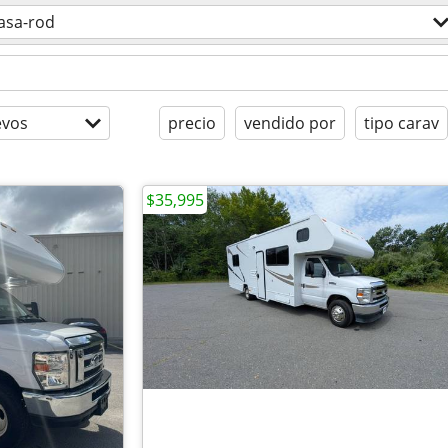
asa-rod
evos
precio
vendido por
tipo carav
$35,995