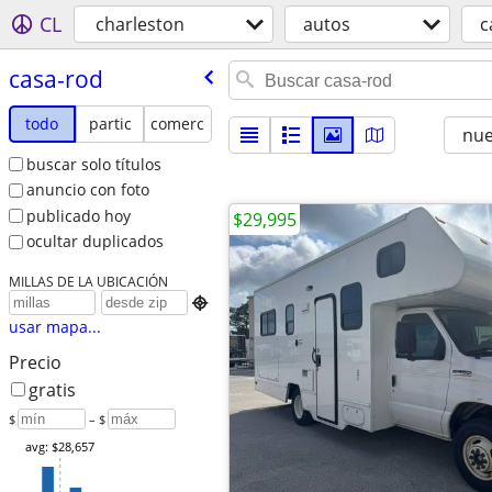
CL
charleston
autos
c
casa-rod
todo
partic
comerc
nu
buscar solo títulos
anuncio con foto
publicado hoy
$29,995
ocultar duplicados
MILLAS DE LA UBICACIÓN

usar mapa...
Precio
gratis
$
– $
avg: $28,657