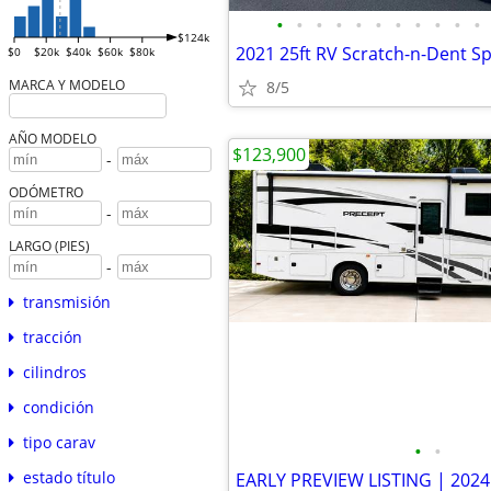
•
•
•
•
•
•
•
•
•
•
•
$124k
2021 25ft RV Scratch-n-Dent Sp
$0
$20k
$40k
$60k
$80k
MARCA Y MODELO
8/5
AÑO MODELO
$123,900
-
ODÓMETRO
-
LARGO (PIES)
-
transmisión
tracción
cilindros
condición
tipo carav
•
•
estado título