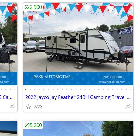
$22,900
•
•
•
•
•
•
•
•
•
•
•
•
•
•
•
•
•
•
•
•
•
•
•
•
•
•
•
•
2023 Cruiser RV Shadow Cruiser 280QBS Camper Camping Travel Trailer
2022 Jayco Jay Feather 24BH Camping Travel Trailer Camper CLEAN
7/23
$95,200