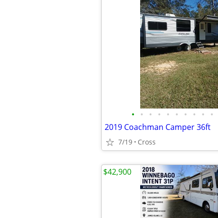
•
•
•
•
•
•
•
•
•
•
2019 Coachman Camper 36ft
7/19
Cross
$42,900