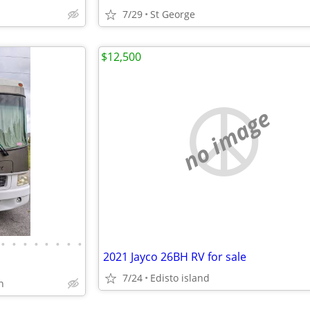
7/29
St George
$12,500
no image
•
•
•
•
•
•
•
•
2021 Jayco 26BH RV for sale
7/24
Edisto island
n