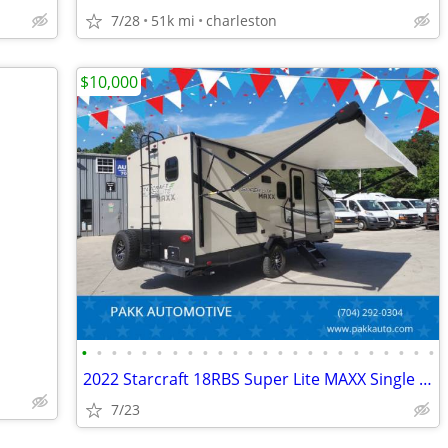
7/28
51k mi
charleston
$10,000
•
•
•
•
•
•
•
•
•
•
•
•
•
•
•
•
•
•
•
•
•
•
•
•
2022 Starcraft 18RBS Super Lite MAXX Single Axle Travel Trailer Camper
7/23