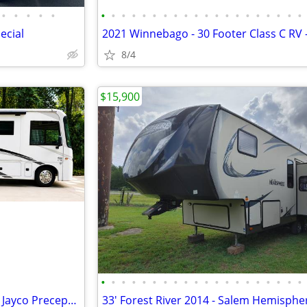
•
•
•
•
•
•
•
•
•
•
•
•
•
•
•
•
•
•
•
•
•
•
•
•
•
ecial
8/4
$15,900
•
•
•
•
•
•
•
•
•
•
•
•
•
•
•
•
•
•
•
•
EARLY PREVIEW LISTING | 2024 Jayco Precept 31UL | Only 11,836 Miles