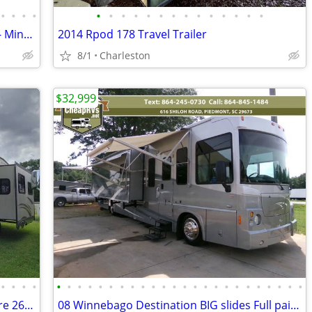
•
•
•
•
•
•
•
•
•
•
•
•
•
•
•
•
•
•
2021 Winnebago - 30 Footer Class C RV - Minnie Winnie
2014 Rpod 178 Travel Trailer
8/1
Charleston
$32,999
•
•
•
•
•
•
•
•
•
•
•
•
•
•
•
•
•
•
•
•
•
•
•
•
•
•
•
•
33' Forest River 2014 - Salem Hemisphere 266 RBLS - CS210095
08 Winnebago Destination BIG slides Full paint motorhome 340hp diesel