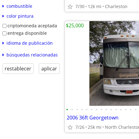
combustible
7/30
12k mi
Charleston
color pintura
$25,000
criptomoneda aceptada
entrega disponible
idioma de publicación
búsquedas relacionadas
restablecer
aplicar
•
•
•
•
•
•
•
•
•
•
•
•
•
•
•
2006 36ft Georgetown
7/26
25k mi
North Charlesto