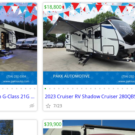
$18,800
•
•
•
•
•
•
•
•
•
•
•
•
•
•
•
•
•
•
•
•
•
•
•
•
•
•
•
•
2019 Grand Design Momentum G-Class 21G Toy Hauler Camper FUEL STATION
7/23
$39,900