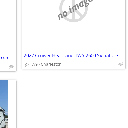
no image
2022 Cruiser Heartland TWS-2600 Signature Twilight
2016 Jay Flight 195RB - Good condition / renovated
7/9
Charleston