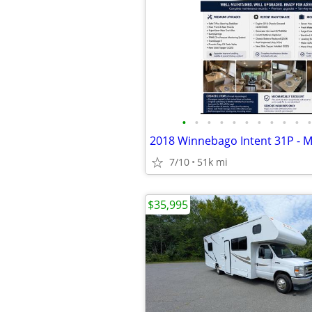
•
•
•
•
•
•
•
•
•
•
•
7/10
51k mi
$35,995