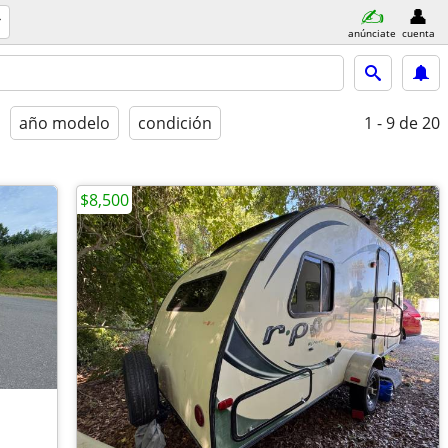
anúnciate
cuenta
año modelo
condición
1 - 9
de 20
$8,500