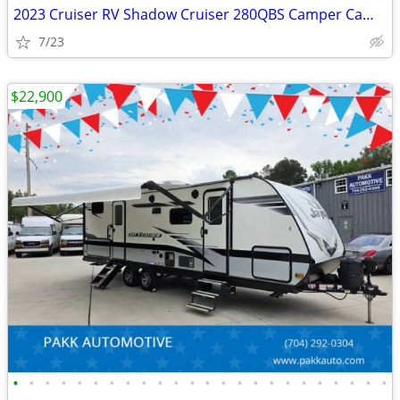
2023 Cruiser RV Shadow Cruiser 280QBS Camper Camping Travel Trailer
7/23
$22,900
•
•
•
•
•
•
•
•
•
•
•
•
•
•
•
•
•
•
•
•
•
•
•
•