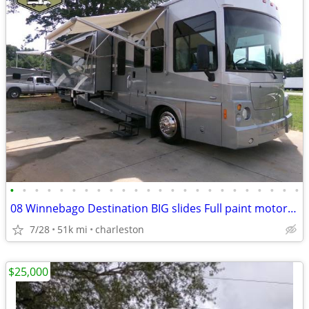
•
•
•
•
•
•
•
•
•
•
•
•
•
•
•
•
•
•
•
•
•
•
•
•
08 Winnebago Destination BIG slides Full paint motorhome 340hp diesel
7/28
51k mi
charleston
$25,000