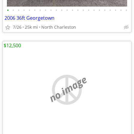
•
•
•
•
•
•
•
•
•
•
•
•
•
•
•
•
•
•
•
•
•
•
•
2006 36ft Georgetown
7/26
25k mi
North Charleston
$12,500
no image