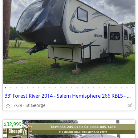
•
•
•
•
•
•
•
•
•
•
•
•
•
•
•
•
•
•
•
•
•
•
•
•
33' Forest River 2014 - Salem Hemisphere 266 RBLS - CS210095
7/29
St George
$32,999