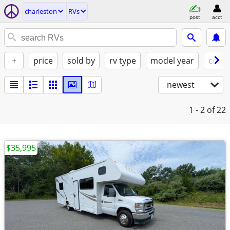
charleston
RVs
post
acct
+
price
sold by
rv type
model year
condi
newest
1 - 2
of 22
$35,995