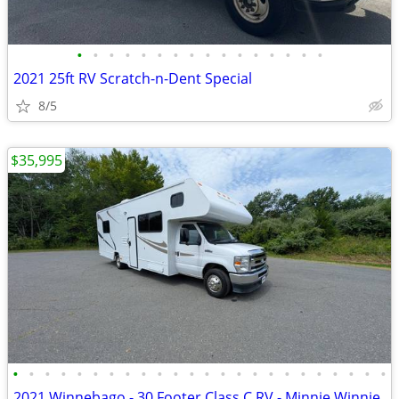
•
•
•
•
•
•
•
•
•
•
•
•
•
•
•
•
2021 25ft RV Scratch-n-Dent Special
8/5
$35,995
•
•
•
•
•
•
•
•
•
•
•
•
•
•
•
•
•
•
•
•
•
•
•
•
2021 Winnebago - 30 Footer Class C RV - Minnie Winnie