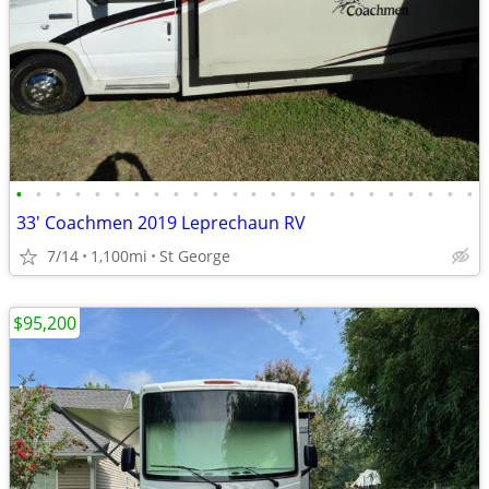
•
•
•
•
•
•
•
•
•
•
•
•
•
•
•
•
•
•
•
•
•
•
•
•
33' Coachmen 2019 Leprechaun RV
7/14
1,100mi
St George
$95,200