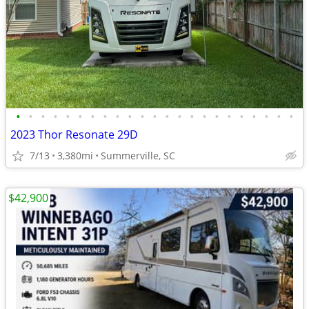
•
•
•
•
•
•
•
•
•
•
•
•
•
•
•
•
•
•
•
•
•
•
•
2023 Thor Resonate 29D
7/13
3,380mi
Summerville, SC
$42,900