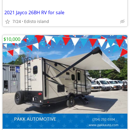
2021 Jayco 26BH RV for sale
7/24
Edisto island
$10,000