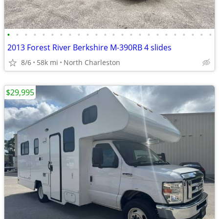
•
•
•
•
•
•
•
•
•
•
•
•
•
•
•
•
•
•
•
•
•
•
•
•
2013 Forest River Berkshire M-390RB 4 slides
8/6
58k mi
North Charleston
$29,995