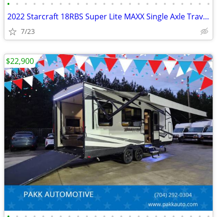
•
•
•
•
•
•
•
•
•
•
•
•
•
•
•
•
•
•
•
•
•
•
•
•
2022 Starcraft 18RBS Super Lite MAXX Single Axle Travel Trailer Camper
7/23
$22,900
•
•
•
•
•
•
•
•
•
•
•
•
•
•
•
•
•
•
•
•
•
•
•
•