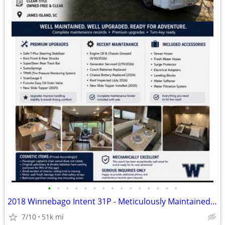
•
•
•
•
•
•
•
•
•
•
•
•
•
•
•
2018 Winnebago Intent 31P - Meticulously Maintained - $42,900
7/10
51k mi