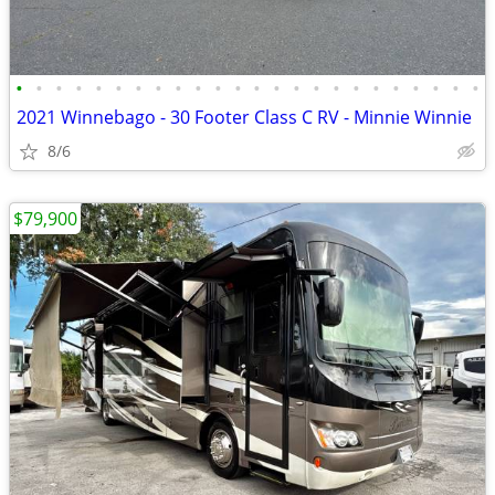
•
•
•
•
•
•
•
•
•
•
•
•
•
•
•
•
•
•
•
•
•
•
•
•
2021 Winnebago - 30 Footer Class C RV - Minnie Winnie
8/6
$79,900