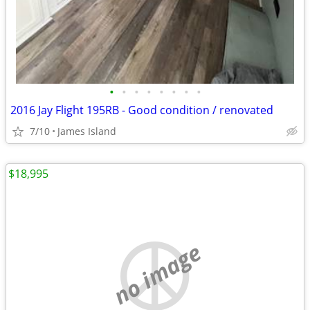
•
•
•
•
•
•
•
•
2016 Jay Flight 195RB - Good condition / renovated
7/10
James Island
$18,995
no image