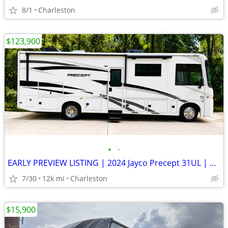
8/1
Charleston
$123,900
•
•
EARLY PREVIEW LISTING | 2024 Jayco Precept 31UL | Only 11,836 Miles
7/30
12k mi
Charleston
$15,900