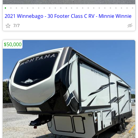
•
•
•
•
•
•
•
•
•
•
•
•
•
•
•
•
•
•
•
•
•
•
•
•
2021 Winnebago - 30 Footer Class C RV - Minnie Winnie
7/7
$50,000