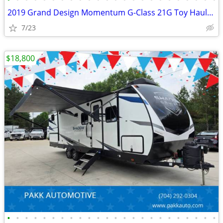
2019 Grand Design Momentum G-Class 21G Toy Hauler Camper FUEL STATION
7/23
$18,800
•
•
•
•
•
•
•
•
•
•
•
•
•
•
•
•
•
•
•
•
•
•
•
•