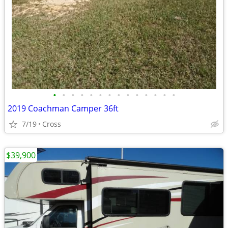
•
•
•
•
•
•
•
•
•
•
•
•
•
•
2019 Coachman Camper 36ft
7/19
Cross
$39,900